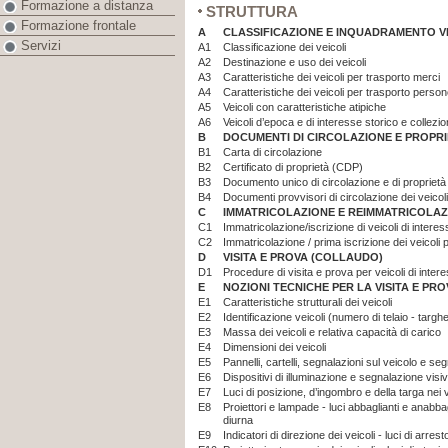
Formazione a distanza
STRUTTURA
Formazione frontale
A
CLASSIFICAZIONE E INQUADRAMENTO V
Servizi
A1
Classificazione dei veicoli
A2
Destinazione e uso dei veicoli
A3
Caratteristiche dei veicoli per trasporto merci
A4
Caratteristiche dei veicoli per trasporto perso
A5
Veicoli con caratteristiche atipiche
A6
Veicoli d’epoca e di interesse storico e collezio
B
DOCUMENTI DI CIRCOLAZIONE E PROPR
B1
Carta di circolazione
B2
Certificato di proprietà (CDP)
B3
Documento unico di circolazione e di propriet
B4
Documenti provvisori di circolazione dei veicoli
C
IMMATRICOLAZIONE E REIMMATRICOLAZ
C1
Immatricolazione/iscrizione di veicoli di interes
C2
Immatricolazione / prima iscrizione dei veicoli p
D
VISITA E PROVA (COLLAUDO)
D1
Procedure di visita e prova per veicoli di intere
E
NOZIONI TECNICHE PER LA VISITA E PR
E1
Caratteristiche strutturali dei veicoli
E2
Identificazione veicoli (numero di telaio - targhe
E3
Massa dei veicoli e relativa capacità di carico
E4
Dimensioni dei veicoli
E5
Pannelli, cartelli, segnalazioni sul veicolo e se
E6
Dispositivi di illuminazione e segnalazione visi
E7
Luci di posizione, d’ingombro e della targa nei v
E8
Proiettori e lampade - luci abbaglianti e anabbagl
diurna
E9
Indicatori di direzione dei veicoli - luci di arre