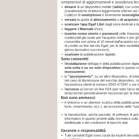
comprensivi di aggiornamenti e assistenza tec
•
dotarsi
di un dispositivo mobile (
tablet
) con sche
(caratteristiche di lettura leggermente inferiori a
L’utilizzo di
smartphone
è fortemente
sconsiglia
•
versare
la quota di
abbonamento
o
di acquist
•
scaricare
l'
app
Egaf Libri
dagli store Android e A
•
leggere
il
Manuale
d'uso;
•
inserire nome utente
e
password
nelle Imposta
credenziali già usate per l'acquisto online e per gli
consentita non prima di 10 minuti dall'acquisto se
di credito on line dal sito Egaf; per le altre modal
giorno lavorativo successivo);
•
scaricare
la pubblicazione digitale;
Sono consentiti
:
•
l’
installazione
dell’app e della pubblicazione digit
sola volta e su un solo dispositivo
in quanto
s
monoutente
;
•
lo
"spostamento"
, su un altro dispositivo, di tut
nel caso di dismissione del vecchio dispositivo, m
l'assistenza clienti al numero 0543-473347 o via 
•
l’
accesso
ai servizi on-line H24 (per tutto l’arco 
tempi tecnici periodicamente necessari per la ma
Non sono ammessi
:
•
il rimborso o un ulteriore scarico della pubblicaz
furto, smarrimento, ecc.), ad eccezione dello "sp
•
la riproduzione, anche parziale, di software di gest
informativo in quanto protetti dalla normativa sulla t
intellettuale e del costitutore di banche dati.
Garanzie e responsabilità
•
Tutti i prodotti Egaf sono curati da esperti del sett