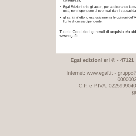
correttezza;
•
Egaf Edizioni srl e gli autori, pur assicurando la 
testi, non rispondono di eventuali danni causati da
•
gli scritti riflettono esclusivamente le opinioni d
l’Ente di cui sia dipendente.
Tutte le Condizioni generali di acquisto e/o 
www.egaf.it.
Egaf edizioni srl © - 47121 F
Internet: www.egaf.it -
gruppo@
0000002
C.F. e P.IVA: 022599904
g