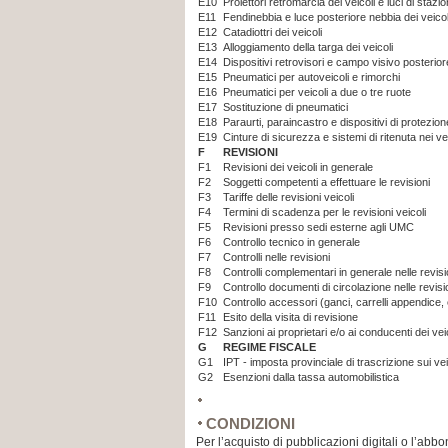
E10
Proiettori retromarcia dei veicoli e luci di staz
E11
Fendinebbia e luce posteriore nebbia dei veicol
E12
Catadiottri dei veicoli
E13
Alloggiamento della targa dei veicoli
E14
Dispositivi retrovisori e campo visivo posteriore
E15
Pneumatici per autoveicoli e rimorchi
E16
Pneumatici per veicoli a due o tre ruote
E17
Sostituzione di pneumatici
E18
Paraurti, paraincastro e dispositivi di protezione
E19
Cinture di sicurezza e sistemi di ritenuta nei vei
F
REVISIONI
F1
Revisioni dei veicoli in generale
F2
Soggetti competenti a effettuare le revisioni
F3
Tariffe delle revisioni veicoli
F4
Termini di scadenza per le revisioni veicoli
F5
Revisioni presso sedi esterne agli UMC
F6
Controllo tecnico in generale
F7
Controlli nelle revisioni
F8
Controlli complementari in generale nelle revisio
F9
Controllo documenti di circolazione nelle revisio
F10
Controllo accessori (ganci, carrelli appendice, e
F11
Esito della visita di revisione
F12
Sanzioni ai proprietari e/o ai conducenti dei vei
G
REGIME FISCALE
G1
IPT - imposta provinciale di trascrizione sui vei
G2
Esenzioni dalla tassa automobilistica
CONDIZIONI
Per l’acquisto di pubblicazioni digitali o l’abb