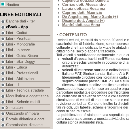
Capelletti dott.ssa Daniela
Corrias dott. Alessandro
Nautica
Laraia dott.ssa Rosanna
Caprino dott. Maurizio
LINEE EDITORIALI
De Angelis ing. Mario Sante (+)
Disanto dott. Angelo (+)
Banche dati - Iter
Manfrè dott.ssa Anna
eBook - App
Libri - Codici
CONTENUTO
Libri - Prontuari
I veicoli vetusti, costruiti da almeno 20 anni e
caratteristiche di fabbricazione, sono rapprese
Libri - Monografie
culturale che ha modificato la vita e le abitudin
Libri - In breve
cittadino nel secolo appena trascorso.
Tali veicoli si suddividono nettamente in due c
Libri - Guida Sicura
veicoli d’epoca
, iscritti nell'Elenco nazio
Libri - Star Doggy
circolare esclusivamente in occasione di a
autorizzati;
Libri - Educa
veicoli di interesse storico e collezionist
Libri - Professionali
Italiano FIAT, Storico Lancia, Italiano Alfa
liberamente circolare con l'ordinaria carta d
Libri - Abilitazioni
seguito collaudo presso UMC o CPA e sulla s
Libri - IT
rilevanza storica e collezionistica rilasciato
Questa pubblicazione fornisce un quadro organi
Libri - Tecnica stradale
particolare modalità e procedure per l’iscrizione n
Modulistica e oggettistica
del certificato di rilevanza storica e collezionis
circolazione di veicoli di interesse storico e co
Libri - Schede mobili
revisione periodica. Contiene inoltre la discipl
tali veicoli, utili tabelle, schemi e fac-simile d
Simulatori
cenni di natura fiscale.
Quizzando s'impara
La pubblicazione è stata pensata soprattutto pe
tanta pazienza e amore a questa attività che co
Portale didattica e corsi
cultura storica automobilistica.
Commissioni d'esame