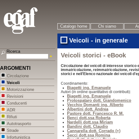
Catalogo home
Chi siamo
Au
Veicoli - in generale
Ricerca
Veicoli storici - eBook
Circolazione dei veicoli di interesse storico e
ARGOMENTI
immatricolazione, reimmatricolazione, revisio
storici e nell'Elenco nazionale dei veicoli d'
Circolazione
Veicoli
Coordinamento:
Biagetti ing. Emanuele
Motorizzazione
Autori (in ordine quantitativo di contributi):
Biagetti ing. Emanuele
Revisioni
Protospataro dott. Giandomenico
Conducenti
Vecchio Domanti ing. Alberto
Albertini dott. Andrea
ADR
Pastore dott. Francesco R. M.
Rifiuti
Benci dott.ssa Roberta
Nardelli dott.ssa Miriam
Autotrasporto
Bandini dott. Claudio
Strade
Cannarella dott. Corrado (+)
Secci dott.ssa Romina
Infortunistica