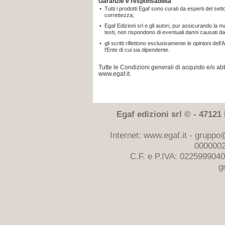
Garanzie e responsabilità
•
Tutti i prodotti Egaf sono curati da esperti del sett
correttezza;
•
Egaf Edizioni srl e gli autori, pur assicurando la 
testi, non rispondono di eventuali danni causati da
•
gli scritti riflettono esclusivamente le opinioni d
l’Ente di cui sia dipendente.
Tutte le Condizioni generali di acquisto e/o 
www.egaf.it.
Egaf edizioni srl © - 47121 F
Internet: www.egaf.it -
gruppo@
0000002
C.F. e P.IVA: 022599904
g