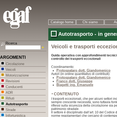
Catalogo home
Chi siamo
Au
Autotrasporto - in gene
Ricerca
Veicoli e trasporti eccezio
Guida operativa con approfondimenti tecnici e 
ARGOMENTI
controllo dei trasporti eccezionali
Circolazione
Coordinamento:
Veicoli
Protospataro dott. Giandomenico
Autori (in ordine quantitativo di contributi):
Motorizzazione
Protospataro dott. Giandomenico
Franco dott. Giuseppe
Revisioni
Biagetti ing. Emanuele
Conducenti
ADR
CONTENUTO
Rifiuti
I trasporti eccezionali, che per alcuni settori 
sempre crescente necessità, sono tuttavia font
Autotrasporto
riflessi sulla sicurezza della circolazione sia 
patrimonio stradale.
Strade
Il settore è disciplinato dall’art. 10 del Codic
Infortunistica
norme regolamentari che cercano di contempe