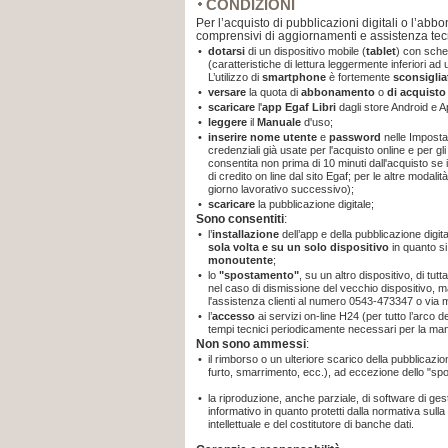
CONDIZIONI
Per l’acquisto di pubblicazioni digitali o l’abb
comprensivi di aggiornamenti e assistenza tec
•
dotarsi
di un dispositivo mobile (
tablet
) con sche
(caratteristiche di lettura leggermente inferiori a
L’utilizzo di
smartphone
è fortemente
sconsiglia
•
versare
la quota di
abbonamento
o
di acquist
•
scaricare
l'
app
Egaf Libri
dagli store Android e A
•
leggere
il
Manuale
d'uso;
•
inserire nome utente
e
password
nelle Imposta
credenziali già usate per l'acquisto online e per gli
consentita non prima di 10 minuti dall'acquisto se
di credito on line dal sito Egaf; per le altre modal
giorno lavorativo successivo);
•
scaricare
la pubblicazione digitale;
Sono consentiti
:
•
l’
installazione
dell’app e della pubblicazione digit
sola volta e su un solo dispositivo
in quanto
s
monoutente
;
•
lo
"spostamento"
, su un altro dispositivo, di tut
nel caso di dismissione del vecchio dispositivo, m
l'assistenza clienti al numero 0543-473347 o via 
•
l’
accesso
ai servizi on-line H24 (per tutto l’arco 
tempi tecnici periodicamente necessari per la ma
Non sono ammessi
:
•
il rimborso o un ulteriore scarico della pubblicaz
furto, smarrimento, ecc.), ad eccezione dello "sp
•
la riproduzione, anche parziale, di software di gest
informativo in quanto protetti dalla normativa sulla t
intellettuale e del costitutore di banche dati.