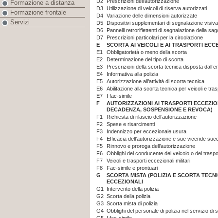
D2
Prescrizioni dell’autorizzazione
Formazione a distanza
D3
Utilizzazione di veicoli di riserva autorizzati
Formazione frontale
D4
Variazione delle dimensioni autorizzate
Servizi
D5
Dispositivi supplementari di segnalazione visiva
D6
Pannelli retroriflettenti di segnalazione della s
D7
Prescrizioni particolari per la circolazione
E
SCORTA AI VEICOLI E AI TRASPORTI ECC
E1
Obbligatorietà o meno della scorta
E2
Determinazione del tipo di scorta
E3
Prescrizioni della scorta tecnica disposta dall’e
E4
Informativa alla polizia
E5
Autorizzazione all’attività di scorta tecnica
E6
Abilitazione alla scorta tecnica per veicoli e tra
E7
I fac-simile
F
AUTORIZZAZIONI AI TRASPORTI ECCEZION
DECADENZA, SOSPENSIONE E REVOCA)
F1
Richiesta di rilascio dell’autorizzazione
F2
Spese e risarcimenti
F3
Indennizzo per eccezionale usura
F4
Efficacia dell’autorizzazione e sue vicende s
F5
Rinnovo e proroga dell’autorizzazione
F6
Obblighi del conducente del veicolo o del trasp
F7
Veicoli e trasporti eccezionali militari
F8
Fac-simile e prontuari
G
SCORTA MISTA (POLIZIA E SCORTA TECNI
ECCEZIONALI
G1
Intervento della polizia
G2
Scorta della polizia
G3
Scorta mista di polizia
G4
Obblighi del personale di polizia nel servizio di 