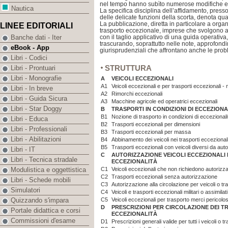
nel tempo hanno subìto numerose modifiche e
Nautica
La specifica disciplina dell’affidamento, press
delle delicate funzioni della scorta, denota qua
La pubblicazione, diretta in particolare a organ
LINEE EDITORIALI
trasporto eccezionale, imprese che svolgono att
con il taglio applicativo di una guida operativa
Banche dati - Iter
trascurando, soprattutto nelle note, approfondim
eBook - App
giurisprudenziali che affrontano anche le proble
Libri - Codici
STRUTTURA
Libri - Prontuari
Libri - Monografie
A
VEICOLI ECCEZIONALI
A1
Veicoli eccezionali e per trasporti eccezionali -
Libri - In breve
A2
Rimorchi eccezionali
Libri - Guida Sicura
A3
Macchine agricole ed operatrici eccezionali
Libri - Star Doggy
B
TRASPORTI IN CONDIZIONI DI ECCEZIONA
B1
Nozione di trasporto in condizioni di eccezionali
Libri - Educa
B2
Trasporti eccezionali per dimensioni
Libri - Professionali
B3
Trasporti eccezionali per massa
Libri - Abilitazioni
B4
Abbinamento dei veicoli nei trasporti eccezional
B5
Trasporti eccezionali con veicoli diversi da auto
Libri - IT
C
AUTORIZZAZIONE VEICOLI ECCEZIONALI E
Libri - Tecnica stradale
ECCEZIONALITÀ
C1
Veicoli eccezionali che non richiedono autorizz
Modulistica e oggettistica
C2
Trasporti eccezionali senza autorizzazione
Libri - Schede mobili
C3
Autorizzazione alla circolazione per veicoli o tr
Simulatori
C4
Veicoli e trasporti eccezionali militari o assimilati
C5
Veicoli eccezionali per trasporto merci pericolo
Quizzando s'impara
D
PRESCRIZIONI PER CIRCOLAZIONE DEI TR
Portale didattica e corsi
ECCEZIONALITÀ
Commissioni d'esame
D1
Prescrizioni generali valide per tutti i veicoli o t