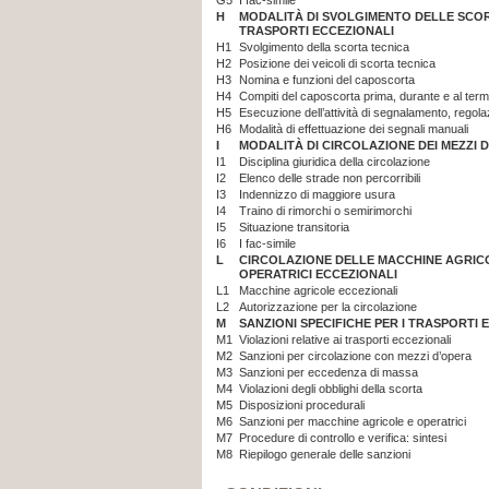
G5
I fac-simile
H
MODALITÀ DI SVOLGIMENTO DELLE SCOR
TRASPORTI ECCEZIONALI
H1
Svolgimento della scorta tecnica
H2
Posizione dei veicoli di scorta tecnica
H3
Nomina e funzioni del caposcorta
H4
Compiti del caposcorta prima, durante e al term
H5
Esecuzione dell’attività di segnalamento, regolaz
H6
Modalità di effettuazione dei segnali manuali
I
MODALITÀ DI CIRCOLAZIONE DEI MEZZI 
I1
Disciplina giuridica della circolazione
I2
Elenco delle strade non percorribili
I3
Indennizzo di maggiore usura
I4
Traino di rimorchi o semirimorchi
I5
Situazione transitoria
I6
I fac-simile
L
CIRCOLAZIONE DELLE MACCHINE AGRIC
OPERATRICI ECCEZIONALI
L1
Macchine agricole eccezionali
L2
Autorizzazione per la circolazione
M
SANZIONI SPECIFICHE PER I TRASPORTI 
M1
Violazioni relative ai trasporti eccezionali
M2
Sanzioni per circolazione con mezzi d’opera
M3
Sanzioni per eccedenza di massa
M4
Violazioni degli obblighi della scorta
M5
Disposizioni procedurali
M6
Sanzioni per macchine agricole e operatrici
M7
Procedure di controllo e verifica: sintesi
M8
Riepilogo generale delle sanzioni