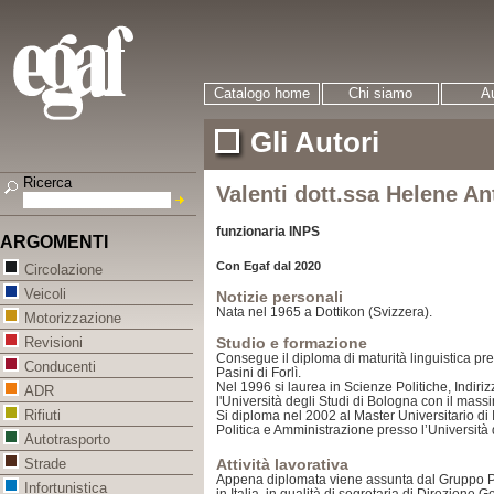
Catalogo home
Chi siamo
Au
Gli Autori
Ricerca
Valenti dott.ssa Helene An
funzionaria INPS
ARGOMENTI
Con Egaf dal 2020
Circolazione
Veicoli
Notizie personali
Nata nel 1965 a Dottikon (Svizzera).
Motorizzazione
Studio e formazione
Revisioni
Consegue il diploma di maturità linguistica pr
Conducenti
Pasini di Forlì.
Nel 1996 si laurea in Scienze Politiche, Indiriz
ADR
l'Università degli Studi di Bologna con il massi
Rifiuti
Si diploma nel 2002 al Master Universitario di I
Politica e Amministrazione presso l’Università 
Autotrasporto
Attività lavorativa
Strade
Appena diplomata viene assunta dal Gruppo Pe
Infortunistica