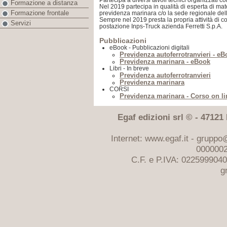
Partecipa a diversi tavoli tecnici organizzati 
Formazione a distanza
Nel 2019 partecipa in qualità di esperta di mat
Formazione frontale
previdenza marinara c/o la sede regionale de
Sempre nel 2019 presta la propria attività di c
Servizi
postazione Inps-Truck azienda Ferretti S.p.A.
Pubblicazioni
eBook - Pubblicazioni digitali
Previdenza autoferrotranvieri - e
Previdenza marinara - eBook
Libri - In breve
Previdenza autoferrotranvieri
Previdenza marinara
CORSI
Previdenza marinara - Corso on li
Egaf edizioni srl © - 47121 F
Internet: www.egaf.it -
gruppo@
0000002
C.F. e P.IVA: 022599904
g