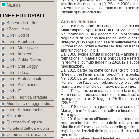
in Italia, in qualità di segretaria di Direzione G
Vincitrice di concorso in I.N.P.S. nel 2000 e in
Nautica
C4/Amministrativo e assegnata all’area pension
elevata specializzazione.
LINEE EDITORIALI
Attività didattica
Banche dati - Iter
Nel 1996 è Membro Del Gruppo Di Lavoro Del 
eBook - App
Multicampus" (Approvato Con D.M. 22.12.1995
Nel marzo del 2004 è docente d'aula al semina
Libri - Codici
degli Studi di Bologna inserito nell'ambito del 
Libri - Prontuari
"Integracya" in lingua inglese rispettivamente s
European countries e social security insurance i
Libri - Monografie
and functions of I.n.p.s..
Libri - In breve
Dal 2006 svolge attività di docenza – anche a li
formazione in materia pensionistica ed è refer
Libri - Guida Sicura
in regime di cumulo legge n. 228/2012 e succe
Libri - Star Doggy
modificazioni.
Dal 2015 partecipa come consulente c/o lo sta
Libri - Educa
"Meeting per l'amicizia fra i popoli" nella post
Nel 2016 partecipa al gruppo di lavoro promos
Libri - Professionali
Pensioni per l'attività di redazione delle sched
Libri - Abilitazioni
marinara per il lancio del nuovo portale Inps.
Dal 2017 partecipa in qualità di esperta di mate
Libri - IT
Roma per la predisposizione dei manuali sul con
Libri - Tecnica stradale
ricongiunzione art. 2, legge n. 29/79 e pensio
228/2012.
Modulistica e oggettistica
Nel 2018 è chiamata a partecipare al corso di "
Libri - Schede mobili
Management" e il suo nominativo è inserito nell
Romagna.
Simulatori
Nel 2018 partecipa all’incontro di coordinamen
Quizzando s'impara
rappresentanti del Ministero delle Infrastrutture 
Marittimo di Cesenatico sulla corretta gestione
Portale didattica e corsi
regimi previdenziali della pesca marittima e rila
Commissioni d'esame
mercantile.