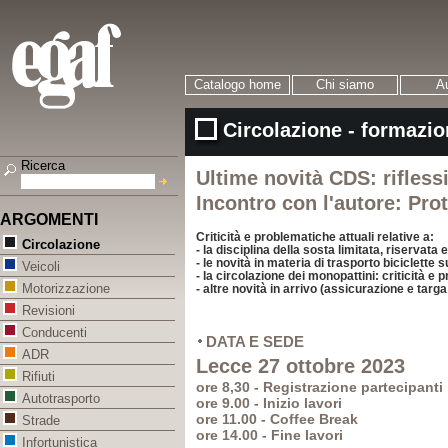
Catalogo home
Chi siamo
Au
Circolazione - formazio
Ricerca
Ultime novità CDS: riflessi
Incontro con l'autore: Pro
ARGOMENTI
Criticità e problematiche attuali relative a:
Circolazione
- la disciplina della sosta limitata, riservata
- le novità in materia di trasporto biciclette s
Veicoli
- la circolazione dei monopattini: criticità e 
Motorizzazione
- altre novità in arrivo (assicurazione e targa
Revisioni
Conducenti
DATA E SEDE
ADR
Lecce 27 ottobre 2023
Rifiuti
ore 8,30 - Registrazione partecipanti
Autotrasporto
ore 9.00 - Inizio lavori
ore 11.00 - Coffee Break
Strade
ore 14.00 - Fine lavori
Infortunistica