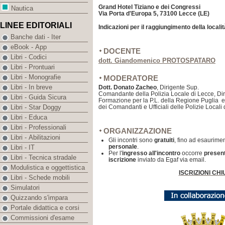
Grand Hotel Tiziano e dei Congressi
Nautica
Via Porta d'Europa 5, 73100 Lecce (LE)
LINEE EDITORIALI
Indicazioni per il raggiungimento della locali
Banche dati - Iter
eBook - App
DOCENTE
Libri - Codici
dott. Giandomenico PROTOSPATARO
Libri - Prontuari
Libri - Monografie
MODERATORE
Libri - In breve
Dott. Donato Zacheo
, Dirigente Sup.
Comandante della Polizia Locale di Lecce, Dire
Libri - Guida Sicura
Formazione per la P.L. della Regione Puglia e
dei Comandanti e Ufficiali delle Polizie Locali
Libri - Star Doggy
Libri - Educa
Libri - Professionali
ORGANIZZAZIONE
Libri - Abilitazioni
Gli incontri sono
gratuiti
, fino ad esaurimen
personale
.
Libri - IT
Per l'
ingresso all'incontro
occorre
presen
Libri - Tecnica stradale
iscrizione
inviato da Egaf via email.
Modulistica e oggettistica
ISCRIZIONI CHI
Libri - Schede mobili
Simulatori
Quizzando s'impara
Portale didattica e corsi
Commissioni d'esame