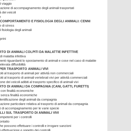
i viaggio
zione di accompagnamento degli animali trasportati
 dei veicoli
e
 COMPORTAMENTO E FISIOLOGIA DEGLI ANIMALI: CENNI
e di stress
 fisiologia degli animali
prini
TO DI ANIMALI COLPITI DA MALATTIE INFETTIVE
i malattia infettiva
nti riguardanti lo spostamento di animali e cose nel caso di malattie
 elevata diffusibilità
 PER TRASPORTO ANIMALI VIVI
biti al trasporto di animali per attività non commerciali
biti al trasporto di animali vertebrati vivi per attività commerciali
ne dei veicoli adibiti al trasporto specifico di animali vivi
TO DI ANIMALI DA COMPAGNIA (CANI, GATTI, FURETTI)
 con finalità economiche
 senza finalità economiche
 identificazione degli animali da compagnia
ione particolare relativa al trasporto di animali da compagnia
 di accompagnamento per le varie specie
LI SUL TRASPORTO DI ANIMALI VIVI
ompetenti per i controlli
ontatto
he possono effettuare i controlli e irrogare sanzioni
i effettuazione e oggetto dei controlli