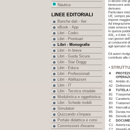
ci dicono che g
Nautica
benessere anima
derivano.
Particolare int
LINEE EDITORIALI
UE, sempre più 
impone maggiore
Banche dati - Iter
Ad integrazione
eBook - App
state emesse le
In questa pubbli
Libri - Codici
ASL, e il dott. 
Libri - Prontuari
vari gestori dell
ai conducenti dei
Libri - Monografie
agli operatori d
Libri - In breve
Gli autori rivol
Libri - Guida Sicura
contributo alla 
Libri - Star Doggy
STRUTT
Libri - Educa
A
PROTEZI
Libri - Professionali
OPERAZI
Libri - Abilitazioni
A1
Ambito di 
Libri - IT
A2
Definizioni
B
TUTELA 
Libri - Tecnica stradale
B1
Trasportab
Modulistica e oggettistica
B2
Caratteris
Libri - Schede mobili
B3
Trattament
B4
Intervalli
Simulatori
B5
Durata ma
Quizzando s'impara
B6
Densità di
Portale didattica e corsi
C
DOCUMEN
C1
Autorizzaz
Commissioni d'esame
C2
Idoneità d