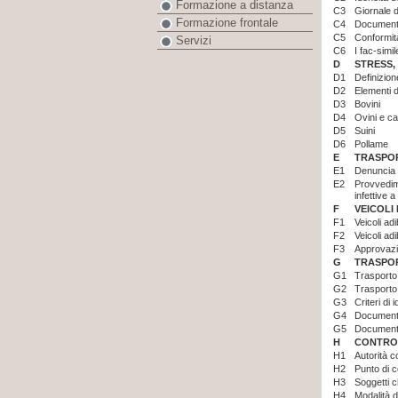
Formazione a distanza
C3
Giornale d
Formazione frontale
C4
Documenta
C5
Conformità
Servizi
C6
I fac-simil
D
STRESS,
D1
Definizion
D2
Elementi di
D3
Bovini
D4
Ovini e ca
D5
Suini
D6
Pollame
E
TRASPOR
E1
Denuncia d
E2
Provvedime
infettive a
F
VEICOLI
F1
Veicoli adi
F2
Veicoli adi
F3
Approvazio
G
TRASPOR
G1
Trasporto
G2
Trasporto
G3
Criteri di
G4
Documentaz
G5
Documenti
H
CONTROL
H1
Autorità c
H2
Punto di c
H3
Soggetti c
H4
Modalità d