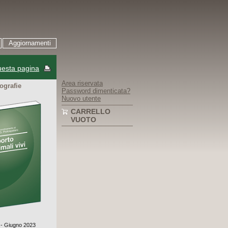
Aggiornamenti
esta pagina
Area riservata
ografie
Password dimenticata?
Nuovo utente
CARRELLO
VUOTO
° - Giugno 2023