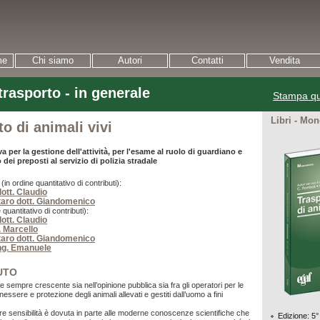
me
Chi siamo
Autori
Contatti
Vendita
rasporto - in generale
Stampa qu
Libri - Mon
o di animali vivi
a per la gestione dell'attività, per l'esame al ruolo di guardiano e
o dei preposti al servizio di polizia stradale
n ordine quantitativo di contributi):
ott. Claudio
aro dott. Giandomenico
 quantitativo di contributi):
ott. Claudio
. Marcello
aro dott. Giandomenico
ing. Emanuele
UTO
e sempre crescente sia nell’opinione pubblica sia fra gli operatori per le
nessere e protezione degli animali allevati e gestiti dall’uomo a fini
 sensibilità è dovuta in parte alle moderne conoscenze scientifiche che
Edizione: 5