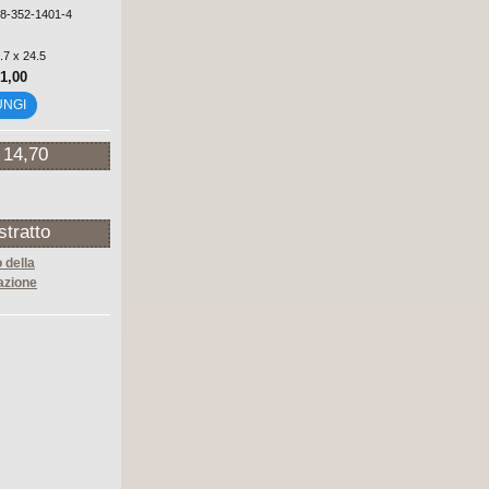
88-352-1401-4
.7 x 24.5
21,00
UNGI
 14,70
stratto
 della
azione