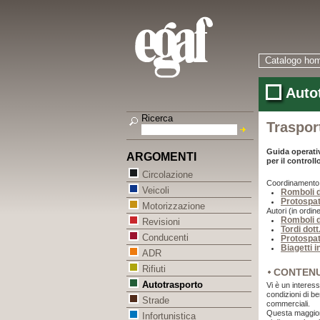
Catalogo ho
Autot
Ricerca
Trasport
Guida operativ
ARGOMENTI
per il controll
Circolazione
Coordinamento (i
Veicoli
Romboli d
Protospat
Motorizzazione
Autori (in ordine
Romboli d
Revisioni
Tordi dott
Conducenti
Protospat
Biagetti 
ADR
Rifiuti
CONTEN
Autotrasporto
Vi è un interess
condizioni di be
Strade
commerciali.
Questa maggiore
Infortunistica