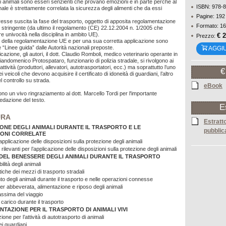
li animali sono esseri senzienti che provano emozioni e in parte perché al
ISBN: 978-
le è strettamente correlata la sicurezza degli alimenti che da essi
Pagine: 192
eresse suscita la fase del trasporto, oggetto di apposita regolamentazione
Formato: 16
stringente (da ultimo il regolamento (CE) 22.12.2004 n. 1/2005 che
 univocità nella disciplina in ambito UE).
€ 
Prezzo:
 della regolamentazione UE e per una sua corretta applicazione sono
 “Linee guida” dalle Autorità nazionali preposte.
AGGI
cazione, gli autori, il dott. Claudio Romboli, medico veterinario operante in
Giandomenico Protospataro, funzionario di polizia stradale, si rivolgono ai
’attività (produttori, allevatori, autotrasportatori, ecc.) ma soprattutto l’uno
€
 veicoli che devono acquisire il certificato di idoneità di guardiani, l’altro
el controllo su strada.
eBook
gono un vivo ringraziamento al dott. Marcello Tordi per l'importante
redazione del testo.
E
URA
Estratto
ONE DEGLI ANIMALI DURANTE IL TRASPORTO E LE
pubblic
ONI CORRELATE
applicazione delle disposizioni sulla protezione degli animali
 rilevanti per l’applicazione delle disposizioni sulla protezione degli animali
DEL BENESSERE DEGLI ANIMALI DURANTE IL TRASPORTO
ilità degli animali
tiche dei mezzi di trasporto stradali
o degli animali durante il trasporto e nelle operazioni connesse
 per abbeverata, alimentazione e riposo degli animali
ssima del viaggio
 carico durante il trasporto
TAZIONE PER IL TRASPORTO DI ANIMALI VIVI
ione per l’attività di autotrasporto di animali
ei guardiani