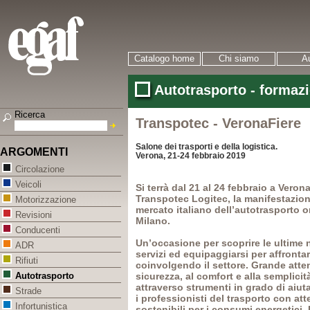
Catalogo home
Chi siamo
Au
Autotrasporto - formaz
Ricerca
Transpotec - VeronaFiere
Salone dei trasporti e della logistica.
ARGOMENTI
Verona, 21-24 febbraio 2019
Circolazione
Veicoli
Si terrà dal 21 al 24 febbraio a Veron
Transpotec Logitec, la manifestazione
Motorizzazione
mercato italiano dell’autotrasporto o
Revisioni
Milano.
Conducenti
Un’occasione per scoprire le ultime n
ADR
servizi ed equipaggiarsi per affronta
Rifiuti
coinvolgendo il settore. Grande attenz
sicurezza, al comfort e alla semplicità
Autotrasporto
attraverso strumenti in grado di aiut
Strade
i professionisti del trasporto con at
Infortunistica
sostenibili per i consumi energetici