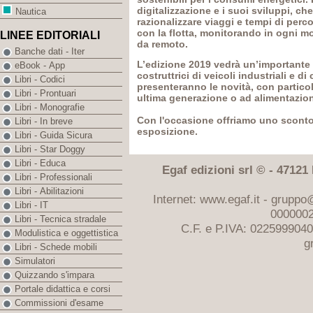
digitalizzazione e i suoi sviluppi, c
Nautica
razionalizzare viaggi e tempi di per
con la flotta, monitorando in ogni m
LINEE EDITORIALI
da remoto.
Banche dati - Iter
L’edizione 2019 vedrà un’importante
eBook - App
costruttrici di veicoli industriali e d
Libri - Codici
presenteranno le novità, con particol
Libri - Prontuari
ultima generazione o ad alimentazion
Libri - Monografie
Con l'occasione offriamo uno sconto d
Libri - In breve
esposizione.
Libri - Guida Sicura
Libri - Star Doggy
Libri - Educa
Egaf edizioni srl © - 47121 F
Libri - Professionali
Libri - Abilitazioni
Internet: www.egaf.it -
gruppo@
Libri - IT
0000002
Libri - Tecnica stradale
C.F. e P.IVA: 022599904
Modulistica e oggettistica
g
Libri - Schede mobili
Simulatori
Quizzando s'impara
Portale didattica e corsi
Commissioni d'esame