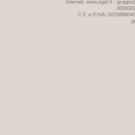
Internet: www.egaf.it -
gruppo@
0000002
C.F. e P.IVA: 022599904
g