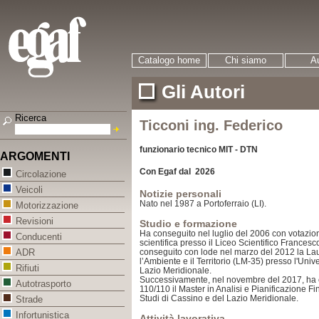
Catalogo home
Chi siamo
Au
Gli Autori
Ricerca
Ticconi ing. Federico
funzionario tecnico MIT - DTN
ARGOMENTI
Con Egaf dal 2026
Circolazione
Veicoli
Notizie personali
Nato nel 1987 a Portoferraio (LI).
Motorizzazione
Revisioni
Studio e formazione
Ha conseguito nel luglio del 2006 con votazion
Conducenti
scientifica presso il Liceo Scientifico Frances
conseguito con lode nel marzo del 2012 la Lau
ADR
l’Ambiente e il Territorio (LM-35) presso l'Univ
Rifiuti
Lazio Meridionale.
Successivamente, nel novembre del 2017, ha 
Autotrasporto
110/110 il Master in Analisi e Pianificazione Fi
Studi di Cassino e del Lazio Meridionale.
Strade
Infortunistica
Attività lavorativa