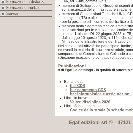
146, art. 7-bis, comma 2-bis);
Formazione a distanza
membro di Sottogruppi di Gruppi di esperti
•
Formazione frontale
sulla sicurezza delle infrastrutture stradali e
Servizi
membro di Commissioni Tecniche UNI e CEI in
•
intelligenti (ITS) e alle tecnologie elettrotec
per la gestione ed il controllo del traffico e de
membro della Segreteria tecnico-amministrat
•
sulle sanzioni per le violazioni del codice dell
comma 1-bis, del DL 22 giugno 2023, n. 75, c
dalla legge 10 agosto 2023, n. 112 e che ope
Ministro delle Infrastrutture e dei Trasporti 
Nel corso di tali attività, ha partecipato, inol
ed eventi in materia di sicurezza stradale, nonc
componente di Commissione di Collaudo e co
(Direzione esecuzione contratto) di appalti pub
Pubblicazioni
◊ di Egaf - a catalogo - in qualità di autore o 
Banche dati
Iter CDS
Iter commento CDS
Iter infortunistica e assicurazioni
Libri - In breve
Velox: disciplina 2026
Libri - Schede mobili
Codice della strada (a schede mobi
Egaf edizioni srl © - 47121 F