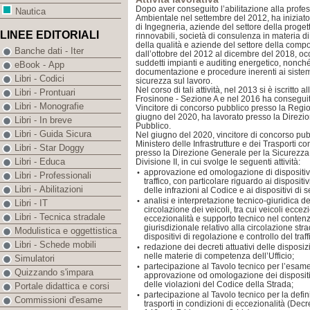
Dopo aver conseguito l’abilitazione alla profe
Nautica
Ambientale nel settembre del 2012, ha iniziato l
di Ingegneria, aziende del settore della progett
LINEE EDITORIALI
rinnovabili, società di consulenza in materia d
della qualità e aziende del settore della comp
Banche dati - Iter
dall’ottobre del 2012 al dicembre del 2018, o
suddetti impianti e auditing energetico, nonch
eBook - App
documentazione e procedure inerenti ai sistemi
Libri - Codici
sicurezza sul lavoro.
Nel corso di tali attività, nel 2013 si è iscritto 
Libri - Prontuari
Frosinone - Sezione A e nel 2016 ha conseguit
Libri - Monografie
Vincitore di concorso pubblico presso la Regio
giugno del 2020, ha lavorato presso la Direz
Libri - In breve
Pubblico.
Libri - Guida Sicura
Nel giugno del 2020, vincitore di concorso pub
Ministero delle Infrastrutture e dei Trasporti
Libri - Star Doggy
presso la Direzione Generale per la Sicurezza 
Libri - Educa
Divisione II, in cui svolge le seguenti attività:
approvazione ed omologazione di dispositivi
•
Libri - Professionali
traffico, con particolare riguardo ai disposit
Libri - Abilitazioni
delle infrazioni al Codice e ai dispositivi d
analisi e interpretazione tecnico-giuridica d
•
Libri - IT
circolazione dei veicoli, tra cui veicoli eccezi
Libri - Tecnica stradale
eccezionalità e supporto tecnico nel conten
giurisdizionale relativo alla circolazione str
Modulistica e oggettistica
dispositivi di regolazione e controllo del traff
Libri - Schede mobili
redazione dei decreti attuativi delle disposi
•
nelle materie di competenza dell’Ufficio;
Simulatori
partecipazione al Tavolo tecnico per l’esam
•
Quizzando s'impara
approvazione od omologazione dei dispositi
delle violazioni del Codice della Strada;
Portale didattica e corsi
partecipazione al Tavolo tecnico per la defi
•
Commissioni d'esame
trasporti in condizioni di eccezionalità (Dec