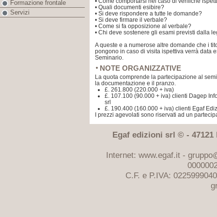
• Come comportarsi nel caso di verifiche ispett
Formazione frontale
• Quali documenti esibire?
Servizi
• Si deve rispondere a tutte le domande?
• Si deve firmare il verbale?
• Come si fa opposizione al verbale?
• Chi deve sostenere gli esami previsti dalla l
A queste e a numerose altre domande che i titol
pongono in caso di visita ispettiva verrà data 
Seminario.
NOTE ORGANIZZATIVE
La quota comprende la partecipazione al semin
la documentazione e il pranzo.
£. 261.800 (220.000 + iva)
£. 107.100 (90.000 + iva) clienti Dagep Inf
srl
£. 190.400 (160.000 + iva) clienti Egaf Edizi
I prezzi agevolati sono riservati ad un parteci
Egaf edizioni srl © - 47121 F
Internet: www.egaf.it -
gruppo@
0000002
C.F. e P.IVA: 022599904
g