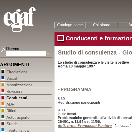
Catalogo home
Chi siamo
Au
Conducenti e formazion
Ricerca
Studio di consulenza - Gio
Lo studio di consulenza e le visite ispettive
ARGOMENTI
Roma 10 maggio 1997
Circolazione
Veicoli
Motorizzazione
PROGRAMMA
Revisioni
Conducenti
8.30
Registrazione partecipanti
ADR
9.00
Rifiuti
Inizio lavori
Autotrasporto
Problematiche generali sull'attività di consule
264/91, n. 11/94 e n. 11/96.
Strade
dott. proc. Francesco Pastore
- funzionari
Infortunistica