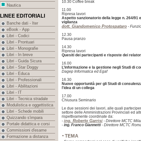
10.30 Coffee break
Nautica
11.00
Ripresa lavori
LINEE EDITORIALI
Aspetto sanzionatorio della legge n. 264/91 e l
vigilanza
Banche dati - Iter
dott. Giandomenico Protospataro
- Funzio
eBook - App
12.30
Libri - Codici
Pausa pranzo
Libri - Prontuari
14.30
Libri - Monografie
Ripresa lavori
Libri - In breve
Quesiti dei partecipanti e risposte dei relator
Libri - Guida Sicura
16.00
Libri - Star Doggy
L’informazione e la gestione negli Studi di c
Dagep Informatica ed Egaf
Libri - Educa
16.30
Libri - Professionali
Nuove opportunità per gli Studi di consulenz
Libri - Abilitazioni
l'idea di un collega
Libri - IT
17.00
Libri - Tecnica stradale
Chiusura Seminario
Modulistica e oggettistica
Le due sessioni dei lavori, alle quali partecip
Libri - Schede mobili
settore delle Amministrazioni Provinciali ed altri
rispettivamente coordinate da:
Quizzando s'impara
ing. Roberto Garrisi
-
- Direttore MCTC Mil
Portale didattica e corsi
-
ing. Franco Giannetti
- Direttore MCTC Rom
Commissioni d'esame
TEMA
Formazione a distanza