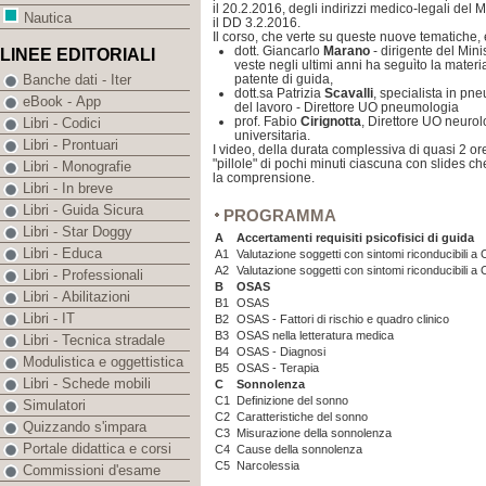
il 20.2.2016, degli indirizzi medico-legali del M
Nautica
il DD 3.2.2016.
Il corso, che verte su queste nuove tematiche, 
dott. Giancarlo
Marano
- dirigente del Mini
LINEE EDITORIALI
veste negli ultimi anni ha seguìto la materia 
patente di guida,
Banche dati - Iter
dott.sa Patrizia
Scavalli
, specialista in pn
eBook - App
del lavoro - Direttore UO pneumologia
prof. Fabio
Cirignotta
, Direttore UO neurol
Libri - Codici
universitaria.
Libri - Prontuari
I video, della durata complessiva di quasi 2 ore,
"pillole" di pochi minuti ciascuna con slides 
Libri - Monografie
la comprensione.
Libri - In breve
Libri - Guida Sicura
PROGRAMMA
Libri - Star Doggy
A
Accertamenti requisiti psicofisici di guida
Libri - Educa
A1
Valutazione soggetti con sintomi riconducibili a 
A2
Valutazione soggetti con sintomi riconducibili 
Libri - Professionali
B
OSAS
Libri - Abilitazioni
B1
OSAS
Libri - IT
B2
OSAS - Fattori di rischio e quadro clinico
B3
OSAS nella letteratura medica
Libri - Tecnica stradale
B4
OSAS - Diagnosi
Modulistica e oggettistica
B5
OSAS - Terapia
Libri - Schede mobili
C
Sonnolenza
C1
Definizione del sonno
Simulatori
C2
Caratteristiche del sonno
Quizzando s'impara
C3
Misurazione della sonnolenza
Portale didattica e corsi
C4
Cause della sonnolenza
C5
Narcolessia
Commissioni d'esame