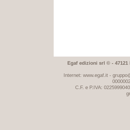
Egaf edizioni srl © - 47121 F
Internet: www.egaf.it -
gruppo@
0000002
C.F. e P.IVA: 022599904
g