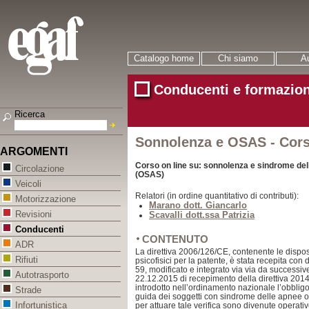
Catalogo home
Chi siamo
Au
Conducenti e formazion
Ricerca
Sonnolenza e OSAS - Cors
ARGOMENTI
Corso on line su: sonnolenza e sindrome del
Circolazione
(OSAS)
Veicoli
Relatori (in ordine quantitativo di contributi):
Motorizzazione
Marano dott. Giancarlo
Revisioni
Scavalli dott.ssa Patrizia
Conducenti
CONTENUTO
ADR
La direttiva 2006/126/CE, contenente le disposi
Rifiuti
psicofisici per la patente, è stata recepita con 
59, modificato e integrato via via da successiv
Autotrasporto
22.12.2015 di recepimento della direttiva 201
introdotto nell’ordinamento nazionale l’obbligo 
Strade
guida dei soggetti con sindrome delle apnee os
Infortunistica
per attuare tale verifica sono divenute operativ