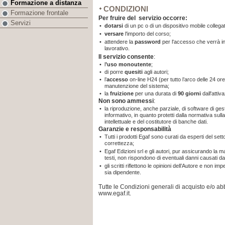
Formazione a distanza
CONDIZIONI
Formazione frontale
Per fruire del servizio occorre:
Servizi
•
dotarsi
di un pc o di un dispositivo mobile collegat
•
versare
l'importo del corso;
•
attendere la
password
per l'accesso che verrà in
lavorativo.
Il servizio consente
:
•
l
’uso monoutente
;
•
di porre
quesiti
agli autori;
•
l’
accesso
on-line H24 (per tutto l’arco delle 24 ore
manutenzione del sistema;
•
la
fruizione
per una durata di
90 giorni
dall'attiv
Non sono ammessi
:
•
la riproduzione, anche parziale, di software di gest
informativo, in quanto protetti dalla normativa sulla 
intellettuale e del costitutore di banche dati.
Garanzie e responsabilità
•
Tutti i prodotti Egaf sono curati da esperti del sett
correttezza;
•
Egaf Edizioni srl e gli autori, pur assicurando la 
testi, non rispondono di eventuali danni causati da
•
gli scritti riflettono le opinioni dell’Autore e non i
sia dipendente.
Tutte le Condizioni generali di acquisto e/o 
www.egaf.it.