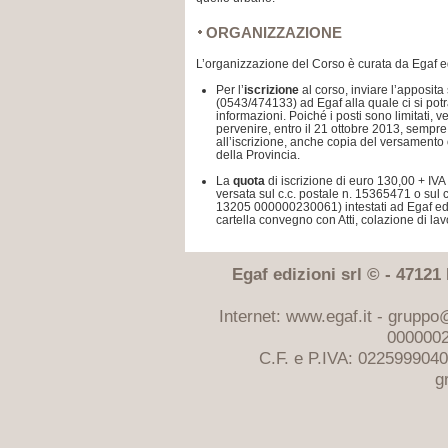
ORGANIZZAZIONE
L’organizzazione del Corso è curata da Egaf ed
Per l’
iscrizione
al corso, inviare l’apposita
(0543/474133) ad Egaf alla quale ci si potr
informazioni. Poiché i posti sono limitati, 
pervenire, entro il 21 ottobre 2013, sempr
all’iscrizione, anche copia del versament
della Provincia.
La
quota
di iscrizione di euro 130,00 + IVA
versata sul c.c. postale n. 15365471 o sul 
13205 000000230061) intestati ad Egaf edi
cartella convegno con Atti, colazione di lav
Egaf edizioni srl © - 47121 F
Internet: www.egaf.it -
gruppo@
0000002
C.F. e P.IVA: 022599904
g