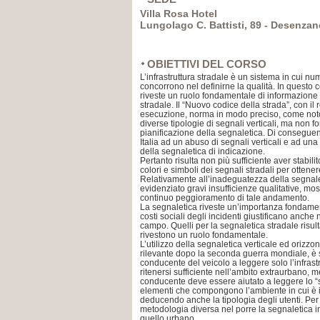
Villa Rosa Hotel
Lungolago C. Battisti, 89 - Desenzan
OBIETTIVI DEL CORSO
L’infrastruttura stradale è un sistema in cui nu
concorrono nel definirne la qualità. In questo 
riveste un ruolo fondamentale di informazione e
stradale. Il “Nuovo codice della strada”, con il
esecuzione, norma in modo preciso, come noto,
diverse tipologie di segnali verticali, ma non fo
pianificazione della segnaletica. Di consegue
Italia ad un abuso di segnali verticali e ad una 
della segnaletica di indicazione.
Pertanto risulta non più sufficiente aver stabil
colori e simboli dei segnali stradali per ottene
Relativamente all’inadeguatezza della segnale
evidenziato gravi insufficienze qualitative, mo
continuo peggioramento di tale andamento.
La segnaletica riveste un’importanza fondament
costi sociali degli incidenti giustificano anche 
campo. Quelli per la segnaletica stradale risu
rivestono un ruolo fondamentale.
L’utilizzo della segnaletica verticale ed orizzo
rilevante dopo la seconda guerra mondiale, è st
conducente del veicolo a leggere solo l’infrast
ritenersi sufficiente nell’ambito extraurbano, m
conducente deve essere aiutato a leggere lo “sce
elementi che compongono l’ambiente in cui è ins
deducendo anche la tipologia degli utenti. Pe
metodologia diversa nel porre la segnaletica 
quello urbano.