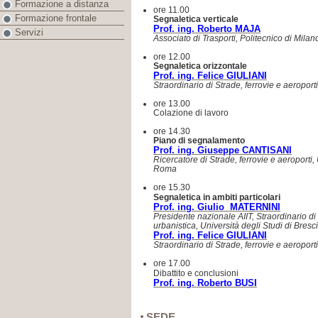
Formazione a distanza
ore 11.00
Formazione frontale
Segnaletica verticale
Prof. ing. Roberto MAJA
Servizi
Associato di Trasporti, Politecnico di Milan
ore 12.00
Segnaletica orizzontale
Prof. ing. Felice GIULIANI
Straordinario di Strade, ferrovie e aeroport
ore 13.00
Colazione di lavoro
ore 14.30
Piano di segnalamento
Prof. ing. Giuseppe CANTISANI
Ricercatore di Strade, ferrovie e aeroporti,
Roma
ore 15.30
Segnaletica in ambiti particolari
Prof. ing. Giulio MATERNINI
Presidente nazionale AIIT, Straordinario di
urbanistica, Università degli Studi di Bresc
Prof. ing. Felice GIULIANI
Straordinario di Strade, ferrovie e aeroport
ore 17.00
Dibattito e conclusioni
Prof. ing. Roberto BUSI
SEDE