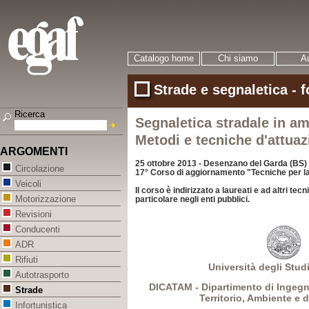
Catalogo home
Chi siamo
Au
Strade e segnaletica - 
Ricerca
Segnaletica stradale in a
Metodi e tecniche d'attua
ARGOMENTI
25 ottobre 2013 - Desenzano del Garda (BS)
Circolazione
17° Corso di aggiornamento "Tecniche per la
Veicoli
Il corso è indirizzato a laureati e ad altri tec
Motorizzazione
particolare negli enti pubblici.
Revisioni
Conducenti
ADR
Rifiuti
Università degli Studi
Autotrasporto
DICATAM - Dipartimento di Ingegner
Strade
Territorio, Ambiente e 
Infortunistica