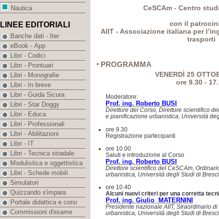
CeSCAm - Centro studi
Nautica
con il patrocin
LINEE EDITORIALI
AIIT - Associazione italiana per l’in
Banche dati - Iter
trasporti
eBook - App
Libri - Codici
PROGRAMMA
Libri - Prontuari
VENERDÌ 25 OTTO
Libri - Monografie
ore 9.30 - 17
Libri - In breve
Libri - Guida Sicura
Moderatore:
Prof. ing. Roberto BUSI
Libri - Star Doggy
Direttore del Corso, Direttore scientifico 
Libri - Educa
e pianificazione urbanistica, Università deg
Libri - Professionali
ore 9.30
Libri - Abilitazioni
Registrazione partecipanti
Libri - IT
ore 10.00
Libri - Tecnica stradale
Saluti e introduzione al Corso
Prof. ing. Roberto BUSI
Modulistica e oggettistica
Direttore scientifico del CeSCAm, Ordinario
Libri - Schede mobili
urbanistica, Università degli Studi di Bresc
Simulatori
ore 10.40
Quizzando s'impara
Alcuni nuovi criteri per una corretta tecn
Prof. ing. Giulio MATERNINI
Portale didattica e corsi
Presidente nazionale AIIT, Straordinario di
Commissioni d'esame
urbanistica, Università degli Studi di Bresc