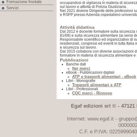
Formazione frontale
occupandosi di vigilanza in materia di sicurezza
sul lavoro e attività di Polizia Giudiziaria.
Servizi
Nel 2021 diviene Dirigente delle professioni s
e RSPP presso Azienda ospedaliero-universita
Attività didattica
Dal 2012 è docente formatore sulla sicurezza su
81/08) e sulla sicurezza alimentare (ai sensi 
Responsabile scientifico ed organizzativo di sv
residenziali, congressi ed eventi in tutta Italia
e sicurezza sul lavoro.
Dal 2015 collabora con diverse associazioni di
formatore in materia di sicurezza alimentare e 
Pubblicazioni
Banche dati
Iter merci
eBook - Pubblicazioni digitali
ATP e trasporti alimentari - eBook
Libri - Monografie
Trasporti alimentari e ATP
Libri - Professionali
CQC merci - Rinnovo
Egaf edizioni srl © - 47121 F
Internet: www.egaf.it -
gruppo@
0000002
C.F. e P.IVA: 022599904