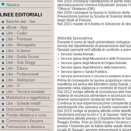
Nel 2015 consegue l'abilitazione di perito indus
Nautica
specializzazione chimica industriale presso l’I
“Othoca” Oristanio (OR).
Nel 2020 consegue la laurea in Scienze delle P
LINEE EDITORIALI
Prevenzione presso la Scuola di Scienze dell
degli Studi di Firenze.
Banche dati - Iter
Nel 2021 master di II livello in Direzione di stru
eBook - App
Libri - Codici
Attività lavorativa
Libri - Prontuari
Durante il corso di studi universitario sviluppa
Libri - Monografie
servizi del dipartimento di prevenzione dell’azi
Sassari operanti nell’attività di controllo e pre
Libri - In breve
•
Servizio Sanità Animale;
Libri - Guida Sicura
•
Servizio Igiene degli Allevamenti e delle Produzio
Libri - Star Doggy
•
Servizio Igiene degli Alimenti di Origine Animale;
•
Servizio Igiene degli Alimenti e della Nutrizione;
Libri - Educa
•
Servizio Igiene e Sanità Pubblica;
Libri - Professionali
•
Servizio prevenzione e sicurezza ambienti di lavo
Libri - Abilitazioni
Prima di conseguire la laurea acquisisce conos
marittima ed aerea del Ministero della Salute, 
Libri - IT
operante nella vigilanza e controllo di mezzi di
Libri - Tecnica stradale
Dal 2012 svolge attività di consulenza alle im
materia di sicurezza alimentare e sicurezza su
Modulistica e oggettistica
diverse associazioni sindacali del territorio.
Continua la sua esperienzacome consulente p
Libri - Schede mobili
autotrasporti che operano a livello nazionale e
Quizzando s'impara
Dal 2015 svolge la propria attività come Ispetto
Giudiziaria presso la Asl n°1 di Sassari. Nell’
Portale didattica e corsi
medesima attività presso il Dipartimento di Sa
Commissioni d'esame
Reggio Emilia. Fino al 2020 ricopre l’incarico
presso l’Azienda per la tutela della salute del
Formazione a distanza
locale di Sassari, servizio prevenzione e sicur