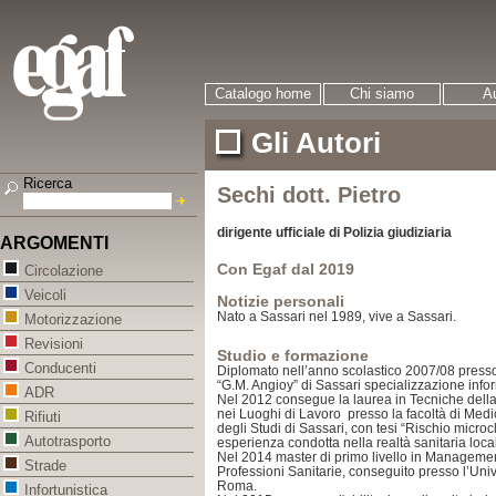
Catalogo home
Chi siamo
Au
Gli Autori
Ricerca
Sechi dott. Pietro
dirigente ufficiale di Polizia giudiziaria
ARGOMENTI
Con Egaf dal 2019
Circolazione
Veicoli
Notizie personali
Nato a Sassari nel 1989, vive a Sassari.
Motorizzazione
Revisioni
Studio e formazione
Conducenti
Diplomato nell’anno scolastico 2007/08 presso l
“G.M. Angioy” di Sassari specializzazione info
ADR
Nel 2012 consegue la laurea in Tecniche dell
nei Luoghi di Lavoro presso la facoltà di Medic
Rifiuti
degli Studi di Sassari, con tesi “Rischio microc
Autotrasporto
esperienza condotta nella realtà sanitaria loca
Nel 2014 master di primo livello in Managem
Strade
Professioni Sanitarie, conseguito presso l’Uni
Roma.
Infortunistica