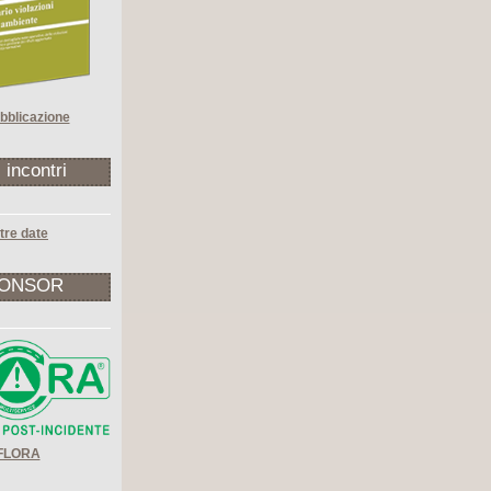
bblicazione
i incontri
tre date
ONSOR
FLORA