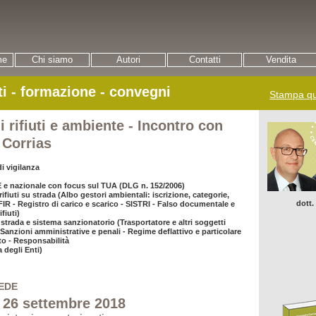
me
Chi siamo
Autori
Contatti
Vendita
ti - formazione - convegni
Stampa qu
 rifiuti e ambiente - Incontro con
 Corrias
di vigilanza
E e nazionale con focus sul TUA (DLG n. 152/2006)
rifiuti su strada (Albo gestori ambientali: iscrizione, categorie,
dott.
 FIR - Registro di carico e scarico - SISTRI - Falso documentale e
fiuti)
 strada e sistema sanzionatorio (Trasportatore e altri soggetti
 Sanzioni amministrative e penali - Regime deflattivo e particolare
tto - Responsabilità
 degli Enti)
SEDE
 26 settembre 2018