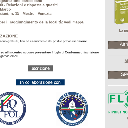
egistrazione partecipanti
- Relazioni e risposte a quesiti
n Marco
siani, n. 15 - Mestre - Venezia
per il raggiungimento della località: vedi
mappa
La pu
ZAZIONE
i sono
gratuiti
, fino ad esaurimento dei posti e previa
iscrizione
Altr
sso all'incontro
occorre
presentare
il foglio di
Conferma di iscrizione
gaf via email.
Al
SP