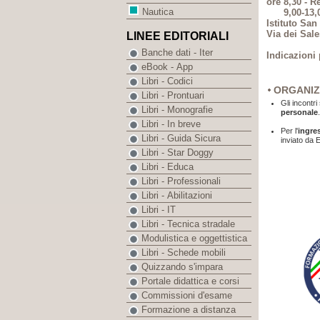
ore 8,30 - R
Nautica
9,00-13,00 
Istituto Sa
Via dei Sale
LINEE EDITORIALI
Banche dati - Iter
Indicazioni 
eBook - App
Libri - Codici
ORGANIZ
Libri - Prontuari
Gli incontr
Libri - Monografie
personale
.
Libri - In breve
Per l'
ingre
Libri - Guida Sicura
inviato da E
Libri - Star Doggy
Libri - Educa
Libri - Professionali
Libri - Abilitazioni
Libri - IT
Libri - Tecnica stradale
Modulistica e oggettistica
Libri - Schede mobili
Quizzando s'impara
Portale didattica e corsi
Commissioni d'esame
Formazione a distanza