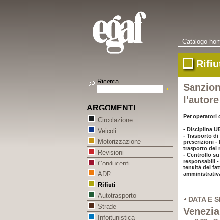
Catalogo ho
Rifiu
Ricerca
Sanzioni
l'autore
ARGOMENTI
Per operatori 
Circolazione
- Disciplina U
Veicoli
- Trasporto di 
Motorizzazione
prescrizioni -
trasporto dei ri
Revisioni
- Controllo su
responsabili -
Conducenti
tenuità del fa
ADR
amministrativa
Rifiuti
Autotrasporto
DATA E 
Strade
Venezia
Infortunistica