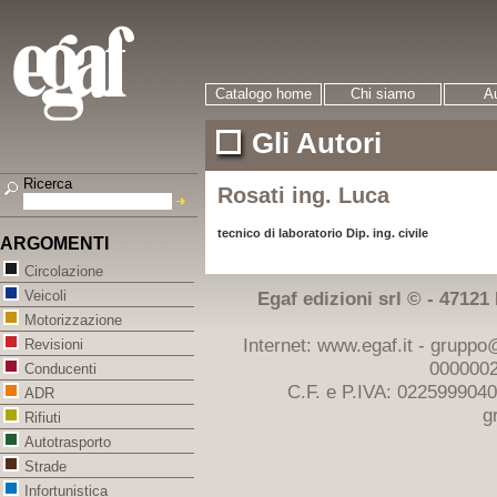
Catalogo home
Chi siamo
Au
Gli Autori
Ricerca
Rosati ing. Luca
tecnico di laboratorio Dip. ing. civile
ARGOMENTI
Circolazione
Egaf edizioni srl © - 47121 F
Veicoli
Motorizzazione
Internet: www.egaf.it -
gruppo@
Revisioni
0000002
Conducenti
C.F. e P.IVA: 022599904
ADR
g
Rifiuti
Autotrasporto
Strade
Infortunistica