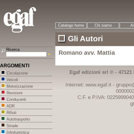
Catalogo home
Chi siamo
Au
Gli Autori
Ricerca
Romano avv. Mattia
ARGOMENTI
Egaf edizioni srl © - 47121 F
Circolazione
Veicoli
Internet: www.egaf.it -
gruppo@
Motorizzazione
0000002
Revisioni
C.F. e P.IVA: 022599904
Conducenti
g
ADR
Rifiuti
Autotrasporto
Strade
Infortunistica