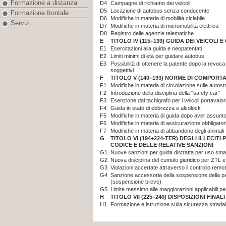
Formazione a distanza
D4
Campagne di richiamo dei veicoli
D5
Locazione di autobus senza conducente
Formazione frontale
D6
Modifiche in materia di mobilità ciclabile
Servizi
D7
Modifiche in materia di micromobilità elettrica
D8
Registro delle agenzie telematiche
E
TITOLO IV (115÷139) GUIDA DEI VEICOLI
E1
Esercitazioni alla guida e neopatentati
E2
Limiti minimi di età per guidare autobus
E3
Possibilità di ottenere la patente dopo la revoc
soggettivi
F
TITOLO V (140÷193) NORME DI COMPOR
F1
Modifiche in materia di circolazione sulle autos
F2
Introduzione della disciplina della "safety car"
F3
Esenzione dal tachigrafo per i veicoli portavalor
F4
Guida in stato di ebbrezza e alcolock
F5
Modifiche in materia di guida dopo aver assunto
F6
Modifiche in materia di assicurazione obbligator
F7
Modifiche in materia di abbandono degli animali
G
TITOLO VI (194÷224-TER) DEGLI ILLECITI
CODICE E DELLE RELATIVE SANZIONI
G1
Nuove sanzioni per guida distratta per uso sm
G2
Nuova disciplina del cumulo giuridico per ZTL e
G3
Violazioni accertate attraverso il controllo remo
G4
Sanzione accessoria della sospensione della pat
(sospensione breve)
G5
Limite massimo alle maggiorazioni applicabili 
H
TITOLO VII (225÷240) DISPOSIZIONI FINAL
H1
Formazione e istruzione sulla sicurezza strada