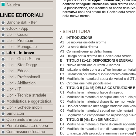
La pubblicazione di
Approfondimento
, indirizzat
contiene dettagliate informazioni sulla riforma con
Nautica
La pubblicazione, con il contenuto anche della
Sin
normativa con i soli articoli del Codice della strada
LINEE EDITORIALI
della nuova norma.
Banche dati - Iter
eBook - App
STRUTTURA
Libri - Codici
A
INTRODUZIONE
Libri - Prontuari
A1
Le motivazioni della riforma
Libri - Monografie
A2
La storia della riforma
A3
Contenuti generali della riforma
Libri - In breve
A4
Delega per la riforma del Codice della strada
Libri - Guida Sicura
B
TITOLO I (1÷12) DISPOSIZIONI GENERALI
Libri - Star Doggy
B1
Nuova definizione di utenti vulnerabili
B2
Istituzione delle zone a traffico limitato territoria
Libri - Educa
B3
Limitazioni per motivi di inquinamento ambiental
Libri - Professionali
B4
Modifiche in materia di sosta dei veicoli e di 
Libri - Abilitazioni
B5
Circolazione nelle piccole isole
C
TITOLO II (13÷45) DELLA COSTRUZIONE 
Libri - IT
C1
Modifiche in materia di fasce di rispetto
Libri - Tecnica stradale
C2
Modifiche in materia di occupazione del suolo p
Modulistica e oggettistica
C3
Modifiche in materia di dispositivi per non veden
C4
Uso dei pannelli a messaggio variabile con valor
Libri - Schede mobili
C5
Modifiche in materia di segnali complementari
Simulatori
C6
Segnaletica e comportamento ai passaggi a live
Quizzando s'impara
D
TITOLO III (46÷114) DEI VEICOLI
D1
Modifiche in materia di traino di carrelli appendi
Portale didattica e corsi
D2
Modifiche in materia di uso di macchine agricol
Commissioni d'esame
D3
Efficienza delle procedure amministrative degl