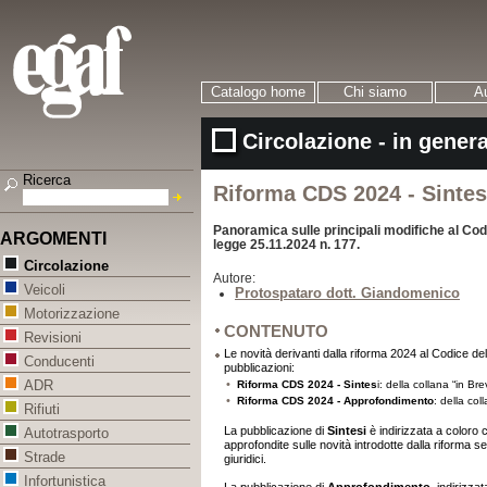
Catalogo home
Chi siamo
Au
Circolazione - in gener
Ricerca
Riforma CDS 2024 - Sintes
Panoramica sulle principali modifiche al Cod
ARGOMENTI
legge 25.11.2024 n. 177.
Circolazione
Autore:
Veicoli
Protospataro dott. Giandomenico
Motorizzazione
CONTENUTO
Revisioni
Le novità derivanti dalla riforma 2024 al Codice de
Conducenti
pubblicazioni:
•
ADR
Riforma CDS 2024 - Sintes
i: della collana “in Bre
•
Riforma CDS 2024 - Approfondimento
: della col
Rifiuti
La pubblicazione di
Sintesi
è indirizzata a coloro
Autotrasporto
approfondite sulle novità introdotte dalla riforma s
Strade
giuridici.
Infortunistica