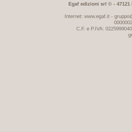
Egaf edizioni srl © - 47121 F
Internet: www.egaf.it -
gruppo@
0000002
C.F. e P.IVA: 022599904
g