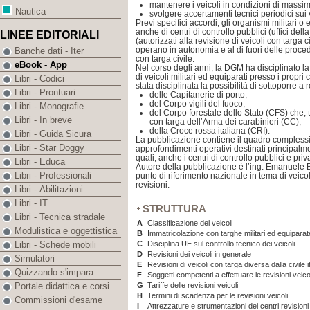
mantenere i veicoli in condizioni di massim
Nautica
svolgere accertamenti tecnici periodici sui v
Previ specifici accordi, gli organismi militari o 
anche di centri di controllo pubblici (uffici dell
LINEE EDITORIALI
(autorizzati alla revisione di veicoli con targa c
operano in autonomia e al di fuori delle procedur
Banche dati - Iter
con targa civile.
eBook - App
Nel corso degli anni, la DGM ha disciplinato la 
di veicoli militari ed equiparati presso i propri c
Libri - Codici
stata disciplinata la possibilità di sottoporre a r
Libri - Prontuari
delle Capitanerie di porto,
del Corpo vigili del fuoco,
Libri - Monografie
del Corpo forestale dello Stato (CFS) che, t
Libri - In breve
con targa dell’Arma dei carabinieri (CC),
della Croce rossa italiana (CRI).
Libri - Guida Sicura
La pubblicazione contiene il quadro complessi
Libri - Star Doggy
approfondimenti operativi destinati principalment
quali, anche i centri di controllo pubblici e priva
Libri - Educa
Autore della pubblicazione è l’ing. Emanuele B
Libri - Professionali
punto di riferimento nazionale in tema di veicoli
revisioni.
Libri - Abilitazioni
Libri - IT
STRUTTURA
Libri - Tecnica stradale
A
Classificazione dei veicoli
Modulistica e oggettistica
B
Immatricolazione con targhe militari ed equiparat
C
Disciplina UE sul controllo tecnico dei veicoli
Libri - Schede mobili
D
Revisioni dei veicoli in generale
Simulatori
E
Revisioni di veicoli con targa diversa dalla civile i
Quizzando s'impara
F
Soggetti competenti a effettuare le revisioni veico
G
Tariffe delle revisioni veicoli
Portale didattica e corsi
H
Termini di scadenza per le revisioni veicoli
Commissioni d'esame
I
Attrezzature e strumentazioni dei centri revisioni