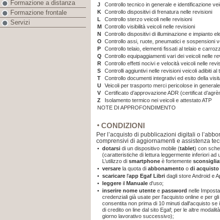
Formazione a distanza
J
Controllo tecnico in generale e identificazione veic
K
Controllo dispositivi di frenatura nelle revisioni
Formazione frontale
L
Controllo sterzo veicoli nelle revisioni
Servizi
M
Controllo visibilità veicoli nelle revisioni
N
Controllo dispositivi di illuminazione e impianto ele
O
Controllo assi, ruote, pneumatici e sospensioni vei
P
Controllo telaio, elementi fissati al telaio e carrozz
Q
Controllo equipaggiamenti vari dei veicoli nelle re
R
Controllo effetti nocivi e velocità veicoli nelle revi
S
Controlli aggiuntivi nelle revisioni veicoli adibiti 
T
Controllo documenti integrativi ed esito della visit
U
Veicoli per trasporto merci pericolose in generale
V
Certificato d’approvazione ADR (certificat d’agr
Z
Isolamento termico nei veicoli e attestato ATP
NOTE DI APPROFONDIMENTO
CONDIZIONI
Per l’acquisto di pubblicazioni digitali o l’abb
comprensivi di aggiornamenti e assistenza tec
•
dotarsi
di un dispositivo mobile (
tablet
) con sche
(caratteristiche di lettura leggermente inferiori a
L’utilizzo di
smartphone
è fortemente
sconsiglia
•
versare
la quota di
abbonamento
o
di acquist
•
scaricare
l'
app
Egaf Libri
dagli store Android e A
•
leggere
il
Manuale
d'uso;
•
inserire nome utente
e
password
nelle Imposta
credenziali già usate per l'acquisto online e per gli
consentita non prima di 10 minuti dall'acquisto se
di credito on line dal sito Egaf; per le altre modal
giorno lavorativo successivo);