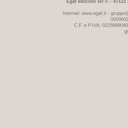
Egaf edizioni srl © - 47121 F
Internet: www.egaf.it -
gruppo@
0000002
C.F. e P.IVA: 022599904
g