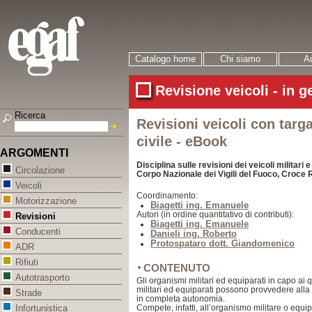
Catalogo home
Chi siamo
Au
Revisione veicoli - in g
Ricerca
Revisioni veicoli con targa
civile - eBook
ARGOMENTI
Disciplina sulle revisioni dei veicoli militari 
Circolazione
Corpo Nazionale dei Vigili del Fuoco, Croce 
Veicoli
Coordinamento:
Motorizzazione
Biagetti ing. Emanuele
Autori (in ordine quantitativo di contributi):
Revisioni
Biagetti ing. Emanuele
Conducenti
Danieli ing. Roberto
Protospataro dott. Giandomenico
ADR
Rifiuti
CONTENUTO
Autotrasporto
Gli organismi militari ed equiparati in capo ai q
militari ed equiparati possono provvedere alla r
Strade
in completa autonomia.
Compete, infatti, all’organismo militare o equip
Infortunistica