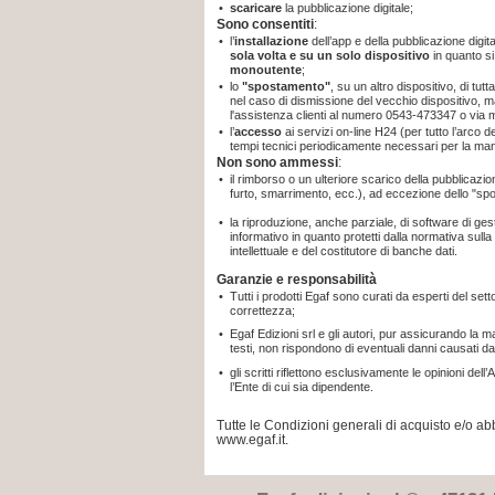
•
scaricare
la pubblicazione digitale;
Sono consentiti
:
•
l’
installazione
dell’app e della pubblicazione digit
sola volta e su un solo dispositivo
in quanto
s
monoutente
;
•
lo
"spostamento"
, su un altro dispositivo, di tut
nel caso di dismissione del vecchio dispositivo, m
l'assistenza clienti al numero 0543-473347 o via 
•
l’
accesso
ai servizi on-line H24 (per tutto l’arco 
tempi tecnici periodicamente necessari per la ma
Non sono ammessi
:
•
il rimborso o un ulteriore scarico della pubblicaz
furto, smarrimento, ecc.), ad eccezione dello "sp
•
la riproduzione, anche parziale, di software di gest
informativo in quanto protetti dalla normativa sulla t
intellettuale e del costitutore di banche dati.
Garanzie e responsabilità
•
Tutti i prodotti Egaf sono curati da esperti del sett
correttezza;
•
Egaf Edizioni srl e gli autori, pur assicurando la 
testi, non rispondono di eventuali danni causati da
•
gli scritti riflettono esclusivamente le opinioni d
l’Ente di cui sia dipendente.
Tutte le Condizioni generali di acquisto e/o 
www.egaf.it.