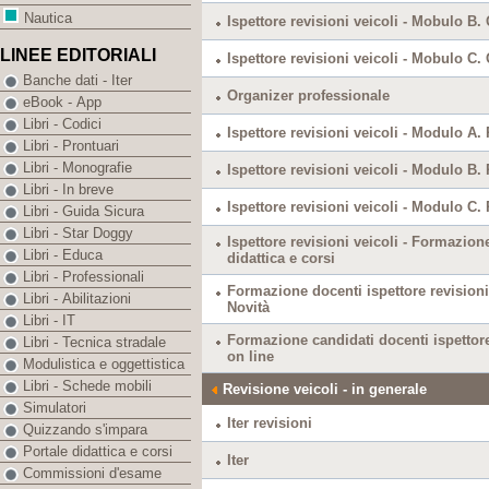
Nautica
Ispettore revisioni veicoli - Mobulo B.
LINEE EDITORIALI
Ispettore revisioni veicoli - Mobulo C.
Banche dati - Iter
Organizer professionale
eBook - App
Libri - Codici
Ispettore revisioni veicoli - Modulo A. 
Libri - Prontuari
Libri - Monografie
Ispettore revisioni veicoli - Modulo B. 
Libri - In breve
Ispettore revisioni veicoli - Modulo C. 
Libri - Guida Sicura
Libri - Star Doggy
Ispettore revisioni veicoli - Formazion
Libri - Educa
didattica e corsi
Libri - Professionali
Formazione docenti ispettore revisioni 
Libri - Abilitazioni
Novità
Libri - IT
Formazione candidati docenti ispettore
Libri - Tecnica stradale
on line
Modulistica e oggettistica
Libri - Schede mobili
Revisione veicoli - in generale
Simulatori
Iter revisioni
Quizzando s'impara
Portale didattica e corsi
Iter
Commissioni d'esame