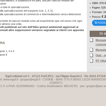
specialistico, è suddivisa in tre parti, una per ciascun modulo del
ISBN: 978-
same:
a tutte le specializzazioni,
Pagine: 528
 alla specializzazione del trasporto (cat. 1, 4, 5),
Formato: 16
i alla specializzazione di commercio e intermediazione senza detenzione
€ 
Prezzo:
e schede di ciascun modulo sono ad esaurimento quiz nel senso che ogni
AGGI
o almeno una volta.
elli pubblicati sul sito dell’Albo gestori ambientali aggiornati al
entuali altre soppressioni verranno segnalate ai clienti con apposita
In 
Manuale
URA
conseg
Manuale
orie 1, 4 e 5
gorie 8
Quiz - 
RT rifiu
Egaf edizioni srl © - 47121 Forlì (FC) - via Filippo Guarini 2 - Tel. 0543 47334
et: www.egaf.it -
gruppo@egaf.it
-
COOKIE
- IBAN: IT70 X 08542 13216 000000230
15365471
C.F. e P.IVA: 02259990402 - Codice Destinatario: M5UXCR1 - pec:
gruppo@pec.ega