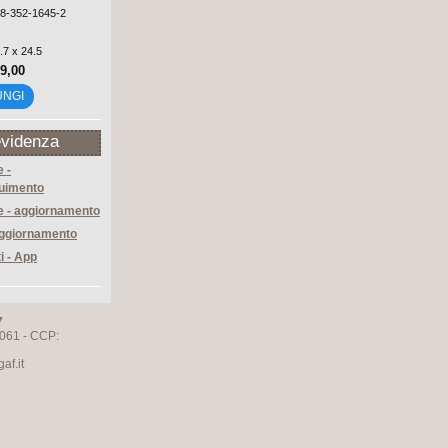
88-352-1645-2
.7 x 24.5
29,00
UNGI
evidenza
 -
uimento
 - aggiornamento
aggiornamento
ti - App
7
061 - CCP:
f.it