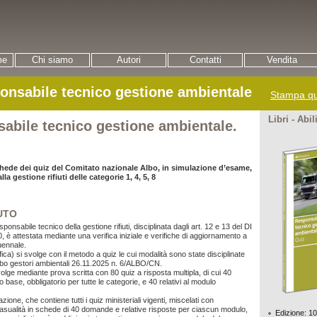
me
Chi siamo
Autori
Contatti
Vendita
onsabile tecnico gestione ambientale
Stampa qu
Libri - Abil
abile tecnico gestione ambientale.
chede dei quiz del Comitato nazionale Albo, in simulazione d’esame,
lla gestione rifiuti delle categorie 1, 4, 5, 8
UTO
sponsabile tecnico della gestione rifiuti, disciplinata dagli art. 12 e 13 del DI
, è attestata mediante una verifica iniziale e verifiche di aggiornamento a
ennale.
ica) si svolge con il metodo a quiz le cui modalità sono state disciplinate
lbo gestori ambientali
26.11.2025 n.
6/ALBO/CN.
volge mediante prova scritta con 80 quiz a risposta multipla, di cui 40
lo base, obbligatorio per tutte le categorie, e 40 relativi al modulo
ione, che contiene tutti i quiz ministeriali vigenti, miscelati con
ualità in schede di 40 domande e relative risposte per ciascun modulo,
Edizione: 1