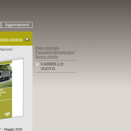
Aggiornamenti
esta pagina
Area riservata
itazioni
Password dimenticata?
Nuovo utente
CARRELLO
VUOTO
0° - Maggio 2026