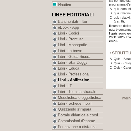
sia comune sia 
programma d’e
Nautica
A
quiz comuni 
B
quiz relativi
LINEE EDITORIALI
C
quiz relativ
Banche dati - Iter
(cat. 8).
Il numero dell
eBook - App
quiz è contenut
Libri - Codici
I quiz sono qu
26.11.2025
. Ev
Libri - Prontuari
email.
Libri - Monografie
Libri - In breve
STRUTT
Libri - Guida Sicura
A
Quiz - Base
Libri - Star Doggy
B
Quiz - Categ
C
Quiz - Cate
Libri - Educa
Libri - Professionali
Libri - Abilitazioni
Libri - IT
Libri - Tecnica stradale
Modulistica e oggettistica
Intern
Libri - Schede mobili
Quizzando s'impara
Portale didattica e corsi
Commissioni d'esame
Formazione a distanza