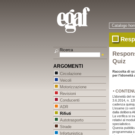
Catalogo ho
Resp
Ricerca
Respons
Quiz
ARGOMENTI
Raccolta di s
Circolazione
per l'idoneità a
Veicoli
Motorizzazione
CONTEN
Revisioni
L’idoneità del re
Conducenti
3.6.2014, n. 120
cadenza quinqu
ADR
L’esame (o verif
dalla delibera A
Rifiuti
La verifica si s
Autotrasporto
relativi al modu
specialistico.
Strade
Questa pubblicaz
programmata cas
Infortunistica