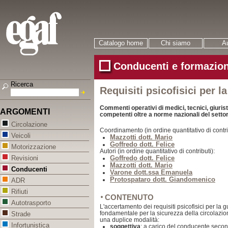
Catalogo home
Chi siamo
Au
Conducenti e formazion
Ricerca
Requisiti psicofisici per l
Commenti operativi di medici, tecnici, giuristi
ARGOMENTI
competenti oltre a norme nazionali del setto
Circolazione
Coordinamento (in ordine quantitativo di contri
Veicoli
Mazzotti dott. Mario
Goffredo dott. Felice
Motorizzazione
Autori (in ordine quantitativo di contributi):
Goffredo dott. Felice
Revisioni
Mazzotti dott. Mario
Conducenti
Varone dott.ssa Emanuela
Protospataro dott. Giandomenico
ADR
Rifiuti
CONTENUTO
Autotrasporto
L'accertamento dei requisiti psicofisici per la 
fondamentale per la sicurezza della circolazi
Strade
una duplice modalità:
Infortunistica
soggettiva
: a carico del conducente secon