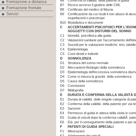
B6
Conferma di validità della patente di guida
Formazione a distanza
B7
Ricorsi avverso il giudizio delle CML
Formazione frontale
B8
Certificato del medico di fiducia
Servizi
B9
Certificazione da cui risulti il non abuso di alco
stupefacenti o psicotrope
B10
Modulistica e documenti
C
ACCERTAMENTI PSICOFISICI PER L'IDON
SOGGETTI CON DISTURBI DEL SONNO
C1
Idoneità psicofisica alla guida
C2
Valutazioni sanitarie per l'accertamento dell'ido
C3
Sussidi per le valutazioni mediche: test, tabelle
C4
Epidemiologia
C5
Costi diretti e indiretti
D
SONNOLENZA
D1
Struttura del sonno normale
D2
Meccanismi fisiologici della sonnolenza
D3
Epidemiologia dell'eccessiva sonnolenza diurn
D4
Come si misura la gravità della sonnolenza
D5
Cause della sonnolenza
D6
Conclusioni
D7
Bibliografia
E
DURATA E CONFERMA DELLA VALIDITÀ D
E1
Durata di validità delle singole categorie di pat
E2
Conferma della validità della patente per via t
E3
Sanzioni
E4
Permesso di guida in attesa della visita in co
E5
Guida di veicoli dopo la conferma validitÃ paten
E6
Età per il conseguimento della patente e per la 
F
PATENTI DI GUIDA SPECIALI
F1
Minorazioni
F2
Adattamenti dei veicoli