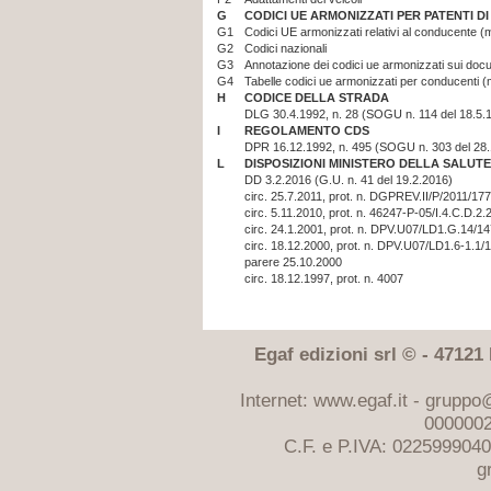
G
CODICI UE ARMONIZZATI PER PATENTI D
G1
Codici UE armonizzati relativi al conducente (m
G2
Codici nazionali
G3
Annotazione dei codici ue armonizzati sui doc
G4
Tabelle codici ue armonizzati per conducenti (m
H
CODICE DELLA STRADA
DLG 30.4.1992, n. 28 (SOGU n. 114 del 18.5.
I
REGOLAMENTO CDS
DPR 16.12.1992, n. 495 (SOGU n. 303 del 28
L
DISPOSIZIONI MINISTERO DELLA SALUTE
DD 3.2.2016 (G.U. n. 41 del 19.2.2016)
circ. 25.7.2011, prot. n. DGPREV.II/P/2011/177
circ. 5.11.2010, prot. n. 46247-P-05/I.4.C.D.2.
circ. 24.1.2001, prot. n. DPV.U07/LD1.G.14/14
circ. 18.12.2000, prot. n. DPV.U07/LD1.6-1.1/
parere 25.10.2000
circ. 18.12.1997, prot. n. 4007
Egaf edizioni srl © - 47121 F
Internet: www.egaf.it -
gruppo@
0000002
C.F. e P.IVA: 022599904
g