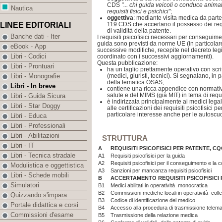
CDS
"... chi guida veicoli o conduce anim
Nautica
requisiti fisici e psichici"
;
oggettiva
: mediante visita medica da parte d
119 CDS che accertano il possesso dei requi
LINEE EDITORIALI
di validità della patente.
Banche dati - Iter
I requisiti psicofisici necessari per conseguime
guida sono previsti da norme UE (in particolar
eBook - App
successive modifiche, recepite nel decreto legi
Libri - Codici
coordinato con i successivi aggiornamenti).
Questa pubblicazione:
Libri - Prontuari
ha un taglio prettamente operativo con scrit
(medici, giuristi, tecnici). Si segnalano, in 
Libri - Monografie
della tematica OSAS;
Libri - In breve
contiene una ricca appendice con normativa
salute e del MIMS (già MIT) in tema di requi
Libri - Guida Sicura
è indirizzata principalmente ai medici lega
Libri - Star Doggy
alle certificazioni dei requisiti psicofisici 
particolare interesse anche per le autoscuo
Libri - Educa
Libri - Professionali
Libri - Abilitazioni
STRUTTURA
Libri - IT
A
REQUISITI PSICOFISICI PER PATENTE, CQ
Libri - Tecnica stradale
A1
Requisiti psicofisici per la guida
A2
Requisiti psicofisici per il conseguimento e la 
Modulistica e oggettistica
A3
Sanzioni per mancanza requisiti psicofisici
Libri - Schede mobili
B
ACCERTAMENTO REQUISITI PSICOFISICI 
Simulatori
B1
Medici abilitati in operatività monocratica
B2
Commissioni mediche locali in operatività colle
Quizzando s'impara
B3
Codice di identificazione del medico
Portale didattica e corsi
B4
Accesso alla procedura di trasmissione telema
Commissioni d'esame
B5
Trasmissione della relazione medica