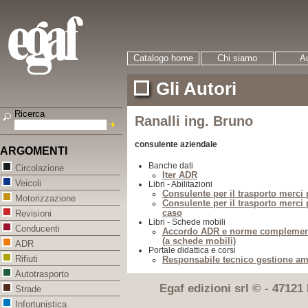
Catalogo home
Chi siamo
Au
Gli Autori
Ricerca
Ranalli ing. Bruno
consulente aziendale
ARGOMENTI
Banche dati
Circolazione
Iter ADR
Veicoli
Libri - Abilitazioni
Consulente per il trasporto merci 
Motorizzazione
Consulente per il trasporto merci 
caso
Revisioni
Libri - Schede mobili
Conducenti
Accordo ADR e norme complementa
(a schede mobili)
ADR
Portale didattica e corsi
Rifiuti
Responsabile tecnico gestione amb
Autotrasporto
Egaf edizioni srl © - 47121 F
Strade
Infortunistica