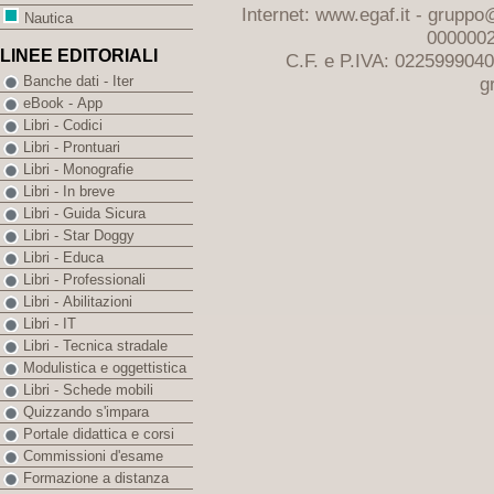
Internet: www.egaf.it -
gruppo@
Nautica
0000002
LINEE EDITORIALI
C.F. e P.IVA: 022599904
g
Banche dati - Iter
eBook - App
Libri - Codici
Libri - Prontuari
Libri - Monografie
Libri - In breve
Libri - Guida Sicura
Libri - Star Doggy
Libri - Educa
Libri - Professionali
Libri - Abilitazioni
Libri - IT
Libri - Tecnica stradale
Modulistica e oggettistica
Libri - Schede mobili
Quizzando s'impara
Portale didattica e corsi
Commissioni d'esame
Formazione a distanza