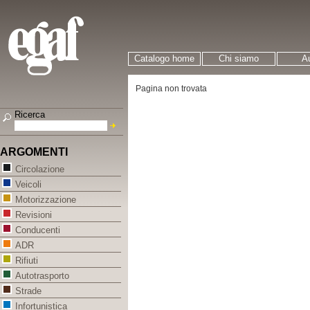
Catalogo home
Chi siamo
Au
Pagina non trovata
Ricerca
ARGOMENTI
Circolazione
Veicoli
Motorizzazione
Revisioni
Conducenti
ADR
Rifiuti
Autotrasporto
Strade
Infortunistica