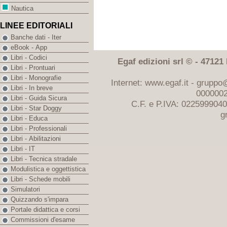
Nautica
LINEE EDITORIALI
Banche dati - Iter
eBook - App
Libri - Codici
Egaf edizioni srl © - 47121 F
Libri - Prontuari
Libri - Monografie
Internet: www.egaf.it -
gruppo@
Libri - In breve
0000002
Libri - Guida Sicura
C.F. e P.IVA: 022599904
Libri - Star Doggy
g
Libri - Educa
Libri - Professionali
Libri - Abilitazioni
Libri - IT
Libri - Tecnica stradale
Modulistica e oggettistica
Libri - Schede mobili
Simulatori
Quizzando s'impara
Portale didattica e corsi
Commissioni d'esame