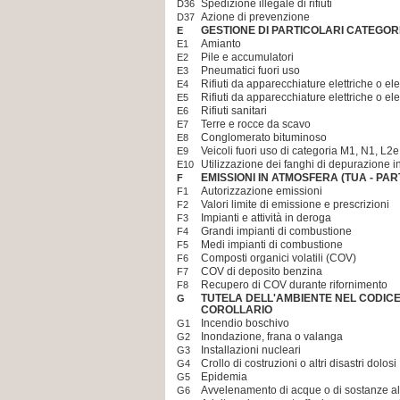
Spedizione illegale di rifiuti
D36
Azione di prevenzione
D37
GESTIONE DI PARTICOLARI CATEGORIE
E
Amianto
E1
Pile e accumulatori
E2
Pneumatici fuori uso
E3
Rifiuti da apparecchiature elettriche o el
E4
Rifiuti da apparecchiature elettriche o el
E5
Rifiuti sanitari
E6
Terre e rocce da scavo
E7
Conglomerato bituminoso
E8
Veicoli fuori uso di categoria M1, N1, L2
E9
Utilizzazione dei fanghi di depurazione in
E10
EMISSIONI IN ATMOSFERA (TUA - PAR
F
Autorizzazione emissioni
F1
Valori limite di emissione e prescrizioni
F2
Impianti e attività in deroga
F3
Grandi impianti di combustione
F4
Medi impianti di combustione
F5
Composti organici volatili (COV)
F6
COV di deposito benzina
F7
Recupero di COV durante rifornimento
F8
TUTELA DELL'AMBIENTE NEL CODIC
G
COROLLARIO
Incendio boschivo
G1
Inondazione, frana o valanga
G2
Installazioni nucleari
G3
Crollo di costruzioni o altri disastri dolosi
G4
Epidemia
G5
Avvelenamento di acque o di sostanze al
G6