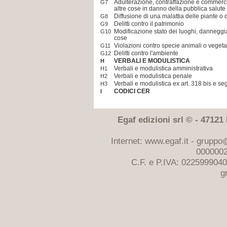
Adulterazione, contraffazione e commerci
G7
altre cose in danno della pubblica salute
Diffusione di una malattia delle piante o 
G8
Delitti contro il patrimonio
G9
Modificazione stato dei luoghi, danneggi
G10
cose
Violazioni contro specie animali o vegetali
G11
Delitti contro l'ambiente
G12
VERBALI E MODULISTICA
H
Verbali e modulistica amministrativa
H1
Verbali e modulistica penale
H2
Verbali e modulistica ex art. 318 bis e s
H3
CODICI CER
I
Egaf edizioni srl © - 47121 F
Internet: www.egaf.it -
gruppo@
0000002
C.F. e P.IVA: 022599904
g