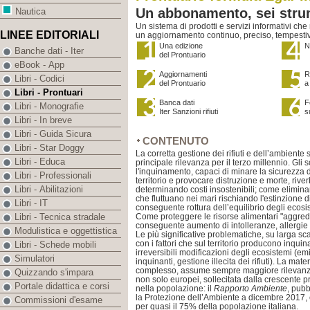
Un abbonamento, sei strum
Nautica
Un sistema di prodotti e servizi informativi che
LINEE EDITORIALI
un aggiornamento continuo, preciso, tempesti
Una edizione
N
Banche dati - Iter
del Prontuario
eBook - App
Aggiornamenti
R
Libri - Codici
del Prontuario
a
Libri - Prontuari
Banca dati
F
Libri - Monografie
Iter Sanzioni rifiuti
s
Libri - In breve
Libri - Guida Sicura
CONTENUTO
Libri - Star Doggy
La corretta gestione dei rifiuti e dell’ambiente
Libri - Educa
principale rilevanza per il terzo millennio. Gli 
l'inquinamento, capaci di minare la sicurezza di
Libri - Professionali
territorio e provocare distruzione e morte, riv
Libri - Abilitazioni
determinando costi insostenibili; come elimina
che fluttuano nei mari rischiando l'estinzione 
Libri - IT
conseguente rottura dell’equilibrio degli ecosi
Come proteggere le risorse alimentari "aggredi
Libri - Tecnica stradale
conseguente aumento di intolleranze, allergi
Modulistica e oggettistica
Le più significative problematiche, su larga s
con i fattori che sul territorio producono inqu
Libri - Schede mobili
irreversibili modificazioni degli ecosistemi (e
Simulatori
inquinanti, gestione illecita dei rifiuti). La mat
complesso, assume sempre maggiore rilevanza 
Quizzando s'impara
non solo europei, sollecitata dalla crescente 
Portale didattica e corsi
nella popolazione: il
Rapporto Ambiente
, pub
la Protezione dell’Ambiente a dicembre 2017,
Commissioni d'esame
per quasi il 75% della popolazione italiana.