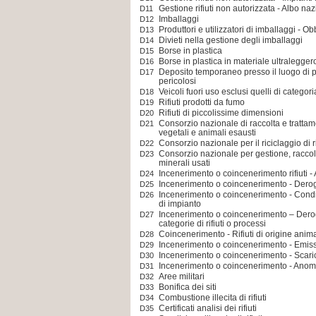
Gestione rifiuti non autorizzata - Albo na
D11
Imballaggi
D12
Produttori e utilizzatori di imballaggi - Ob
D13
Divieti nella gestione degli imballaggi
D14
Borse in plastica
D15
Borse in plastica in materiale ultralegger
D16
Deposito temporaneo presso il luogo di pro
D17
pericolosi
Veicoli fuori uso esclusi quelli di catego
D18
Rifiuti prodotti da fumo
D19
Rifiuti di piccolissime dimensioni
D20
Consorzio nazionale di raccolta e trattame
D21
vegetali e animali esausti
Consorzio nazionale per il riciclaggio di ri
D22
Consorzio nazionale per gestione, raccolt
D23
minerali usati
Incenerimento o coincenerimento rifiuti -
D24
Incenerimento o coincenerimento - Derog
D25
Incenerimento o coincenerimento - Condiz
D26
di impianto
Incenerimento o coincenerimento – Derogh
D27
categorie di rifiuti o processi
Coincenerimento - Rifiuti di origine anim
D28
Incenerimento o coincenerimento - Emiss
D29
Incenerimento o coincenerimento - Scaric
D30
Incenerimento o coincenerimento - Anom
D31
Aree militari
D32
Bonifica dei siti
D33
Combustione illecita di rifiuti
D34
Certificati analisi dei rifiuti
D35