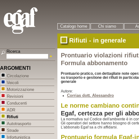
Catalogo home
Chi siamo
Au
Rifiuti - in generale
Ricerca
Prontuario violazioni rifiu
Formula abbonamento
ARGOMENTI
Prontuario pratico, con dettagliate note opera
Circolazione
su trasporto e gestione dei rifiuti in particol
generale
Veicoli
Motorizzazione
Autore:
Corrias dott. Alessandro
Revisioni
Conducenti
Le norme cambiano conti
ADR
Egaf, certezza per gli abb
Rifiuti
La normativa sul Codice dell'ambiente è in co
Gli operatori del settore hanno bisogno di cert
Autotrasporto
L’abbonato Egaf sa a chi affidarsi.
Strade
Prontuario formula Egaf-i
Infortunistica