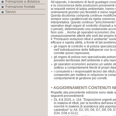
Formazione a distanza
All’opposto, il desiderio di facili guadagni conse
e la concorrenza delle produzioni provenient
Formazione frontale
ai requisiti minimi di tutela ambientale, hann
Servizi
ordinamenti giuridici più flessibili e meno regol
Questa dicotomia comporta continue modifiche 
sempre sono caratterizzati da rigida coerenza o d
interpretativa. Questo continuo "arricchimento" 
operativo degli organi di controllo chiamati a re
o penali), determinando una sostanziale acc
Non solo ... Anche gli operatori economici ch
ossequiosamente attenti alle sorti del proprio te
Il “
Prontuario violazioni rifiuti e ambiente
” vuol
efficace e rapida utilità, a fronte di tali proble
gli organi di controllo e di polizia specializ
•
nell’individuazione delle fattispecie con la
corrette azioni repressive;
gli organi di polizia non specializzata potra
•
presidio territoriale dell’ambiente e alla repr
gli operatori economici avranno un valido str
•
sotteso a comportamenti illeciti di propri dip
i consulenti e i responsabili tecnici dei rifiu
•
compendio per mettere in relazione la compl
comportamenti di gestione più corretti.
AGGIORNAMENTI CONTENUTI NE
Rispetto alla precedente edizione sono state a
seguenti provvedimenti:
DL 8.8.2025, n. 116, "Disposizioni urgenti per i
•
in materia di rifiuti, per la bonifica dell'are
nonché in materia di assistenza alla popolaz
calamitosi" (v. A4, D2, D5, D6, D7, D8, D9,
D34, D36 e G12);