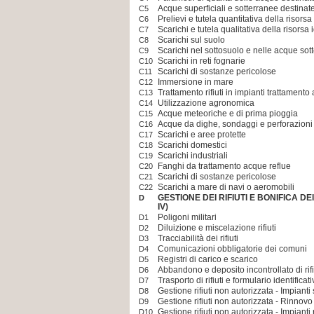
Acque superficiali e sotterranee destin
C5
Prelievi e tutela quantitativa della risorsa
C6
Scarichi e tutela qualitativa della risorsa 
C7
Scarichi sul suolo
C8
Scarichi nel sottosuolo e nelle acque sot
C9
Scarichi in reti fognarie
C10
Scarichi di sostanze pericolose
C11
Immersione in mare
C12
Trattamento rifiuti in impianti trattament
C13
Utilizzazione agronomica
C14
Acque meteoriche e di prima pioggia
C15
Acque da dighe, sondaggi e perforazioni
C16
Scarichi e aree protette
C17
Scarichi domestici
C18
Scarichi industriali
C19
Fanghi da trattamento acque reflue
C20
Scarichi di sostanze pericolose
C21
Scarichi a mare di navi o aeromobili
C22
GESTIONE DEI RIFIUTI E BONIFICA DEI
D
IV)
Poligoni militari
D1
Diluizione e miscelazione rifiuti
D2
Tracciabilità dei rifiuti
D3
Comunicazioni obbligatorie dei comuni
D4
Registri di carico e scarico
D5
Abbandono e deposito incontrollato di rifi
D6
Trasporto di rifiuti e formulario identificativ
D7
Gestione rifiuti non autorizzata - Impianti
D8
Gestione rifiuti non autorizzata - Rinnov
D9
Gestione rifiuti non autorizzata - Impiant
D10