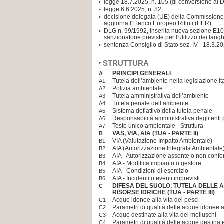
legge 18.7.2025, n. 105 (di conversione al D
•
legge 6.6.2025, n. 82;
•
decisione delegata (UE) della Commissione
•
aggiorna l'Elenco Europeo Rifiuti (EER);
DLG n. 99/1992, inserita nuova sezione E10 
•
sanzionatorie previste per l'utilizzo dei fang
sentenza Consiglio di Stato sez. IV - 18.3.20
•
STRUTTURA
PRINCIPI GENERALI
A
Tutela dell’ambiente nella legislazione it
A1
Polizia ambientale
A2
Tutela amministrativa dell’ambiente
A3
Tutela penale dell’ambiente
A4
Sistema deflattivo della tutela penale
A5
Responsabilità amministrativa degli enti p
A6
Testo unico ambientale - Struttura
A7
VAS, VIA, AIA (TUA - PARTE II)
B
VIA (Valutazione Impatto Ambientale)
B1
AIA (Autorizzazione Integrata Ambientale
B2
AIA - Autorizzazione assente o non conf
B3
AIA - Modifica impianto o gestore
B4
AIA - Condizioni di esercizio
B5
AIA - Incidenti o eventi imprevisti
B6
DIFESA DEL SUOLO, TUTELA DELLE 
C
RISORSE IDRICHE (TUA - PARTE III)
Acque idonee alla vita dei pesci
C1
Parametri di qualità delle acque idonee al
C2
Acque destinate alla vita dei molluschi
C3
Parametri di qualità delle acque destinate
C4