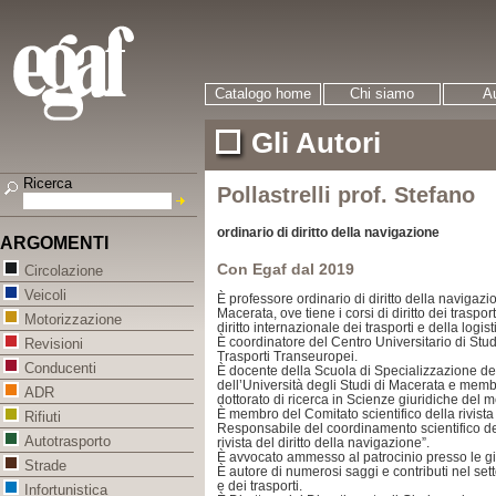
Catalogo home
Chi siamo
Au
Gli Autori
Ricerca
Pollastrelli prof. Stefano
ordinario di diritto della navigazione
ARGOMENTI
Con Egaf dal 2019
Circolazione
Veicoli
È professore ordinario di diritto della navigazi
Macerata, ove tiene i corsi di diritto dei traspor
Motorizzazione
diritto internazionale dei trasporti e della logist
È coordinatore del Centro Universitario di Studi
Revisioni
Trasporti Transeuropei.
Conducenti
È docente della Scuola di Specializzazione del
dell’Università degli Studi di Macerata e memb
ADR
dottorato di ricerca in Scienze giuridiche del
È membro del Comitato scientifico della rivista
Rifiuti
Responsabile del coordinamento scientifico de
Autotrasporto
rivista del diritto della navigazione”.
È avvocato ammesso al patrocinio presso le giu
Strade
È autore di numerosi saggi e contributi nel sett
e dei trasporti.
Infortunistica