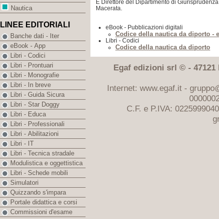
È Direttore del Dipartimento di Giurisprudenza 
Nautica
Macerata.
LINEE EDITORIALI
eBook - Pubblicazioni digitali
Codice della nautica da diporto -
Banche dati - Iter
Libri - Codici
eBook - App
Codice della nautica da diporto
Libri - Codici
Libri - Prontuari
Egaf edizioni srl © - 47121 F
Libri - Monografie
Libri - In breve
Internet: www.egaf.it -
gruppo@
Libri - Guida Sicura
0000002
Libri - Star Doggy
C.F. e P.IVA: 022599904
Libri - Educa
g
Libri - Professionali
Libri - Abilitazioni
Libri - IT
Libri - Tecnica stradale
Modulistica e oggettistica
Libri - Schede mobili
Simulatori
Quizzando s'impara
Portale didattica e corsi
Commissioni d'esame