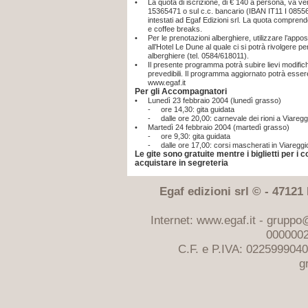
•
La quota di iscrizione, di € 140 a persona, va ver
15365471 o sul c.c. bancario (IBAN IT11 I 08
intestati ad Egaf Edizioni srl. La quota comprend
e coffee breaks.
•
Per le prenotazioni alberghiere, utilizzare l’appos
all’Hotel Le Dune al quale ci si potrà rivolgere per
alberghiere (tel. 0584/618011).
•
Il presente programma potrà subire lievi modific
prevedibili. Il programma aggiornato potrà essere
www.egaf.it
Per gli Accompagnatori
•
Lunedì 23 febbraio 2004 (lunedì grasso)
-
ore 14,30: gita guidata
-
dalle ore 20,00: carnevale dei rioni a Viaregg
•
Martedì 24 febbraio 2004 (martedì grasso)
-
ore 9,30: gita guidata
-
dalle ore 17,00: corsi mascherati in Viareggi
Le gite sono gratuite mentre i biglietti per i
acquistare in segreteria
Egaf edizioni srl © - 47121 F
Internet: www.egaf.it -
gruppo@
0000002
C.F. e P.IVA: 022599904
g