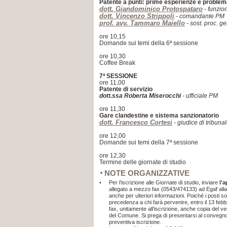
Patente a punti: prime esperienze e problem
dott. Giandominico Protospataro
- funzion
dott. Vincenzo Strippoli
- comandante PM
prof. avv. Tammaro Maiello
- sost. proc. ge
ore 10,15
Domande sui temi della 6ª sessione
ore 10,30
Coffee Break
7ª SESSIONE
ore 11,00
Patente di servizio
dott.ssa Roberta Miserocchi
- ufficiale PM
ore 11,30
Gare clandestine e sistema sanzionatorio
dott. Francesco Cortesi
- giudice di tribuna
ore 12,00
Domande sui temi della 7ª sessione
ore 12,30
Termine delle giornate di studio
NOTE ORGANIZZATIVE
•
Per l’iscrizione alle Giornate di studio, inviare
l'
allegato a mezzo fax (0543/474133) ad Egaf alla 
anche per ulteriori informazioni. Poiché i posti son
precedenza a chi farà pervenire, entro il 13 fe
fax, unitamente all’iscrizione, anche copia del 
del Comune. Si prega di presentarsi al convegno
preventiva iscrizione.