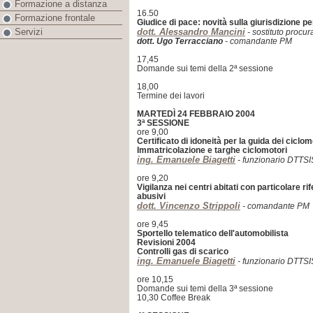
Formazione a distanza
16.50
Formazione frontale
Giudice di pace: novità sulla giurisdizione p
dott. Alessandro Mancini
Servizi
- sostituto procu
dott. Ugo Terracciano
- comandante PM
17,45
Domande sui temi della 2ª sessione
18,00
Termine dei lavori
MARTEDÌ 24 FEBBRAIO 2004
3ª SESSIONE
ore 9,00
Certificato di idoneità per la guida dei ciclom
Immatricolazione e targhe ciclomotori
ing. Emanuele Biagetti
- funzionario DTTS
ore 9,20
Vigilanza nei centri abitati con particolare r
abusivi
dott. Vincenzo Strippoli
- comandante PM
ore 9,45
Sportello telematico dell'automobilista
Revisioni 2004
Controlli gas di scarico
ing. Emanuele Biagetti
- funzionario DTTS
ore 10,15
Domande sui temi della 3ª sessione
10,30 Coffee Break