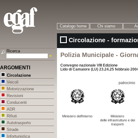
Catalogo home
Chi siamo
Au
Circolazione - formazio
Ricerca
Polizia Municipale - Giorn
Convegno nazionale VIII Edizione
ARGOMENTI
Lido di Camaiore (LU) 23.24.25 febbraio 200
Circolazione
Veicoli
patrocinio
Motorizzazione
Revisioni
Conducenti
ADR
Rifiuti
Ministero dell'interno
Ministero
delle infrastrutture e dei
Autotrasporto
trasporti
Strade
Infortunistica