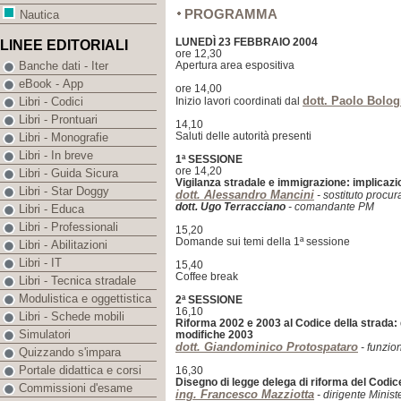
PROGRAMMA
Nautica
LUNEDÌ 23 FEBBRAIO 2004
LINEE EDITORIALI
ore 12,30
Apertura area espositiva
Banche dati - Iter
eBook - App
ore 14,00
dott. Paolo Bolo
Inizio lavori coordinati dal
Libri - Codici
Libri - Prontuari
14,10
Saluti delle autorità presenti
Libri - Monografie
Libri - In breve
1ª SESSIONE
ore 14,20
Libri - Guida Sicura
Vigilanza stradale e immigrazione: implicazi
Libri - Star Doggy
dott. Alessandro Mancini
- sostituto procu
dott. Ugo Terracciano
- comandante PM
Libri - Educa
Libri - Professionali
15,20
Domande sui temi della 1ª sessione
Libri - Abilitazioni
Libri - IT
15,40
Coffee break
Libri - Tecnica stradale
Modulistica e oggettistica
2ª SESSIONE
16,10
Libri - Schede mobili
Riforma 2002 e 2003 al Codice della strada:
Simulatori
modifiche 2003
dott. Giandominico Protospataro
- funzion
Quizzando s'impara
Portale didattica e corsi
16,30
Disegno di legge delega di riforma del Codic
Commissioni d'esame
ing. Francesco Mazziotta
- dirigente Ministe