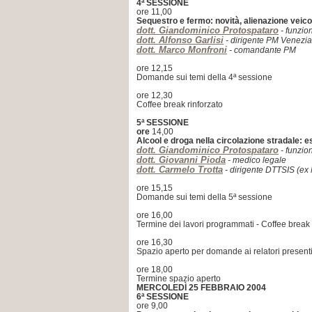
4ª SESSIONE
ore 11,00
Sequestro e fermo: novità, alienazione veicoli
dott. Giandominico Protospataro
- funzion
dott. Alfonso Garlisi
- dirigente PM Venezia
dott. Marco Monfroni
- comandante PM
ore 12,15
Domande sui temi della 4ª sessione
ore 12,30
Coffee break rinforzato
5ª SESSIONE
ore
14,00
Alcool e droga nella circolazione stradale: 
dott. Giandominico Protospataro
- funzion
dott. Giovanni Pioda
- medico legale
dott. Carmelo Trotta
- dirigente DTTSIS (e
ore 15,15
Domande sui temi della 5ª sessione
ore 16,00
Termine dei lavori programmati - Coffee break
ore 16,30
Spazio aperto per domande ai relatori presenti e
ore 18,00
Termine spazio aperto
MERCOLEDÌ 25 FEBBRAIO 2004
6ª SESSIONE
ore 9,00