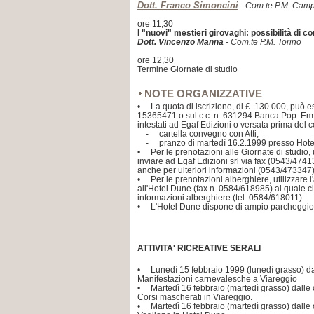
Dott. Franco Simoncini
- Com.te P.M. Campi
ore 11,30
I "nuovi" mestieri girovaghi: possibilità di co
Dott. Vincenzo Manna
- Com.te P.M. Torino
ore 12,30
Termine Giornate di studio
NOTE ORGANIZZATIVE
• La quota di iscrizione, di £. 130.000, può ess
15365471 o sul c.c. n. 631294 Banca Pop. Em
intestati ad Egaf Edizioni o versata prima de
- cartella convegno con Atti;
- pranzo di martedì 16.2.1999 presso Hote
• Per le prenotazioni alle Giornate di studio, u
inviare ad Egaf Edizioni srl via fax (0543/47413
anche per ulteriori informazioni (0543/473347)
• Per le prenotazioni alberghiere, utilizzare l
all'Hotel Dune (fax n. 0584/618985) al quale ci 
informazioni alberghiere (tel. 0584/618011).
• L'Hotel Dune dispone di ampio parcheggio 
ATTIVITA' RICREATIVE SERALI
• Lunedì 15 febbraio 1999 (lunedì grasso) da
Manifestazioni carnevalesche a Viareggio
• Martedì 16 febbraio (martedì grasso) dalle 
Corsi mascherati in Viareggio.
• Martedì 16 febbraio (martedì grasso) dalle 