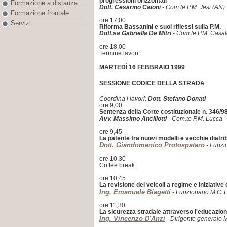
progressioni orizzontali
Formazione a distanza
Dott. Cesarino Caioni
- Com.te P.M. Jesi (AN)
Formazione frontale
ore 17,00
Servizi
Riforma Bassanini e suoi riflessi sulla P.M.
Dott.sa Gabriella De Mitri
- Com.te P.M. Casal
ore 18,00
Termine lavori
MARTEDÌ 16 FEBBRAIO 1999
SESSIONE CODICE DELLA STRADA
Coordina i lavori:
Dott. Stefano Donati
ore 9,00
Sentenza della Corte costituzionale n. 346/98
Avv. Massimo Ancillotti
- Com.te P.M. Lucca
ore 9,45
La patente fra nuovi modelli e vecchie diatri
Dott. Giandomenico Protospataro
- Funzio
ore 10,30
Coffee break
ore 10,45
La revisione dei veicoli a regime e iniziativ
Ing. Emanuele Biagetti
- Funzionario M.C.T
ore 11,30
La sicurezza stradale attraverso l'educazio
Ing. Vincenzo D'Anzi
- Dirigente generale 