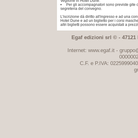
Veglione in Hotel Dune.
• Per gli accompagnatori sono previste gite 
segreteria del convegno.
L'iscrizione dà diritto all'ingresso e ad una c
Hotel Dune e ad un biglietto per i corsi masche
altri biglietti possono essere acquistati a prezzi
Egaf edizioni srl © - 47121 F
Internet: www.egaf.it -
gruppo@
0000002
C.F. e P.IVA: 022599904
g