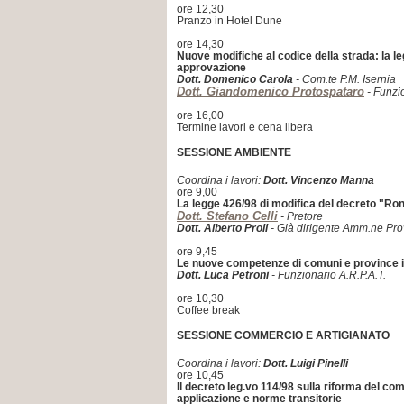
ore 12,30
Pranzo in Hotel Dune
ore 14,30
Nuove modifiche al codice della strada: la le
approvazione
Dott. Domenico Carola
- Com.te P.M. Isernia
Dott. Giandomenico Protospataro
- Funzio
ore 16,00
Termine lavori e cena libera
SESSIONE AMBIENTE
Coordina i lavori:
Dott. Vincenzo Manna
ore 9,00
La legge 426/98 di modifica del decreto "Ro
Dott. Stefano Celli
- Pretore
Dott. Alberto Proli
- Già dirigente Amm.ne Pro
ore 9,45
Le nuove competenze di comuni e province i
Dott. Luca Petroni
- Funzionario A.R.P.A.T.
ore 10,30
Coffee break
SESSIONE COMMERCIO E ARTIGIANATO
Coordina i lavori:
Dott. Luigi Pinelli
ore 10,45
Il decreto leg.vo 114/98 sulla riforma del co
applicazione e norme transitorie