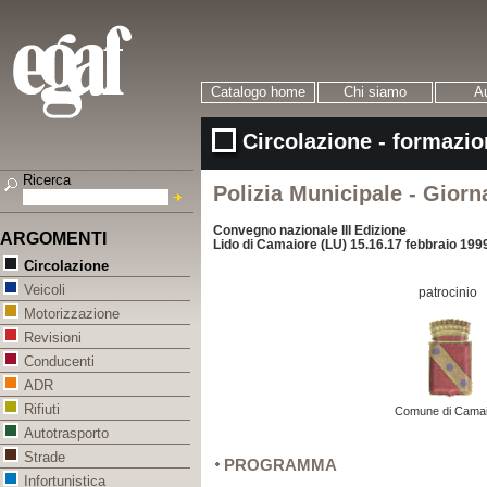
Catalogo home
Chi siamo
Au
Circolazione - formazio
Ricerca
Polizia Municipale - Giorn
Convegno nazionale III Edizione
ARGOMENTI
Lido di Camaiore (LU) 15.16.17 febbraio 199
Circolazione
Veicoli
patrocinio
Motorizzazione
Revisioni
Conducenti
ADR
Rifiuti
Comune di Camai
Autotrasporto
Strade
PROGRAMMA
Infortunistica