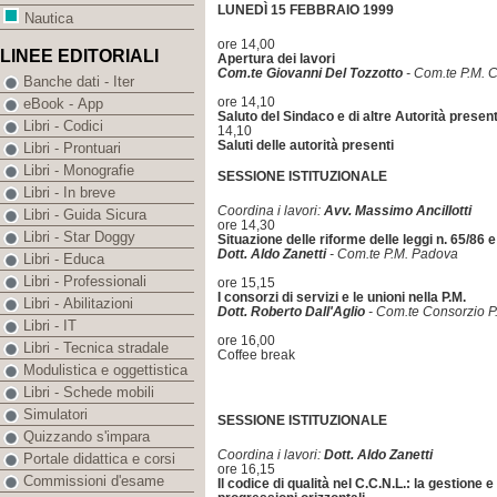
LUNEDÌ 15 FEBBRAIO 1999
Nautica
ore 14,00
LINEE EDITORIALI
Apertura dei lavori
Com.te Giovanni Del Tozzotto
- Com.te P.M. 
Banche dati - Iter
ore 14,10
eBook - App
Saluto del Sindaco e di altre Autorità present
Libri - Codici
14,10
Saluti delle autorità presenti
Libri - Prontuari
Libri - Monografie
SESSIONE ISTITUZIONALE
Libri - In breve
Coordina i lavori:
Avv. Massimo Ancillotti
Libri - Guida Sicura
ore 14,30
Libri - Star Doggy
Situazione delle riforme delle leggi n. 65/86 
Dott. Aldo Zanetti
- Com.te P.M. Padova
Libri - Educa
Libri - Professionali
ore 15,15
I consorzi di servizi e le unioni nella P.M.
Libri - Abilitazioni
Dott. Roberto Dall'Aglio
- Com.te Consorzio P.
Libri - IT
ore 16,00
Libri - Tecnica stradale
Coffee break
Modulistica e oggettistica
Libri - Schede mobili
Simulatori
SESSIONE ISTITUZIONALE
Quizzando s'impara
Coordina i lavori:
Dott. Aldo Zanetti
Portale didattica e corsi
ore 16,15
Commissioni d'esame
Il codice di qualità nel C.C.N.L.: la gestione e