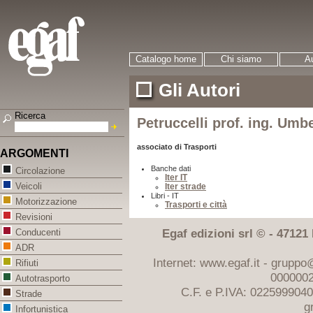
Catalogo home
Chi siamo
Au
Gli Autori
Ricerca
Petruccelli prof. ing. Umb
associato di Trasporti
ARGOMENTI
Banche dati
Circolazione
Iter IT
Veicoli
Iter strade
Libri - IT
Motorizzazione
Trasporti e città
Revisioni
Egaf edizioni srl © - 47121 F
Conducenti
ADR
Internet: www.egaf.it -
gruppo@
Rifiuti
0000002
Autotrasporto
C.F. e P.IVA: 022599904
Strade
g
Infortunistica