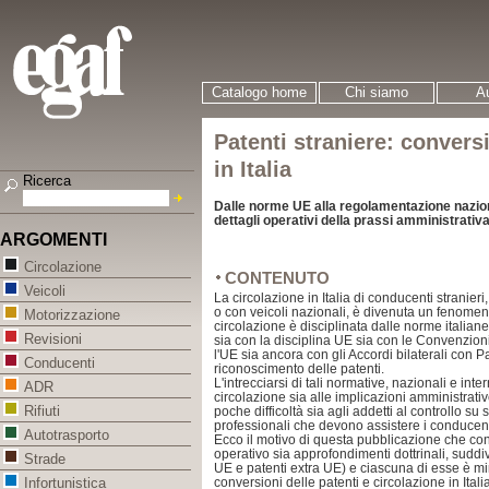
Catalogo home
Chi siamo
Au
Patenti straniere: convers
in Italia
Ricerca
Dalle norme UE alla regolamentazione nazion
dettagli operativi della prassi amministrativ
ARGOMENTI
Circolazione
CONTENUTO
Veicoli
La circolazione in Italia di conducenti stranieri
o con veicoli nazionali, è divenuta un fenomeno
Motorizzazione
circolazione è disciplinata dalle norme italian
Revisioni
sia con la disciplina UE sia con le Convenzioni
l'UE sia ancora con gli Accordi bilaterali con P
Conducenti
riconoscimento delle patenti.
L'intrecciarsi di tali normative, nazionali e intern
ADR
circolazione sia alle implicazioni amministrati
Rifiuti
poche difficoltà sia agli addetti al controllo su 
professionali che devono assistere i conducent
Autotrasporto
Ecco il motivo di questa pubblicazione che co
operativo sia approfondimenti dottrinali, sudd
Strade
UE e patenti extra UE) e ciascuna di esse è mir
conversioni delle patenti e circolazione in Italia
Infortunistica