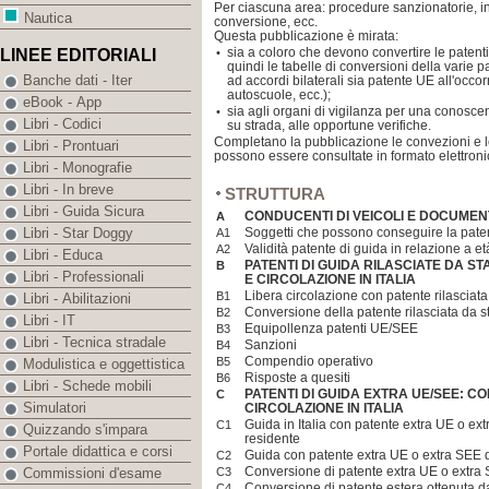
Per ciascuna area: procedure sanzionatorie, in
Nautica
conversione, ecc.
Questa pubblicazione è mirata:
sia a coloro che devono convertire le patenti 
•
LINEE EDITORIALI
quindi le tabelle di conversioni della varie p
Banche dati - Iter
ad accordi bilaterali sia patente UE all'occo
autoscuole, ecc.);
eBook - App
sia agli organi di vigilanza per una conosce
•
Libri - Codici
su strada, alle opportune verifiche.
Completano la pubblicazione le convezioni e le r
Libri - Prontuari
possono essere consultate in formato elettronic
Libri - Monografie
Libri - In breve
STRUTTURA
Libri - Guida Sicura
CONDUCENTI DI VEICOLI E DOCUMENT
A
Soggetti che possono conseguire la patent
Libri - Star Doggy
A1
Validità patente di guida in relazione a e
A2
Libri - Educa
PATENTI DI GUIDA RILASCIATE DA ST
B
Libri - Professionali
E CIRCOLAZIONE IN ITALIA
Libera circolazione con patente rilascia
B1
Libri - Abilitazioni
Conversione della patente rilasciata da
B2
Libri - IT
Equipollenza patenti UE/SEE
B3
Libri - Tecnica stradale
Sanzioni
B4
Compendio operativo
B5
Modulistica e oggettistica
Risposte a quesiti
B6
Libri - Schede mobili
PATENTI DI GUIDA EXTRA UE/SEE: C
C
Simulatori
CIRCOLAZIONE IN ITALIA
Guida in Italia con patente extra UE o ex
C1
Quizzando s'impara
residente
Portale didattica e corsi
Guida con patente extra UE o extra SEE da
C2
Conversione di patente extra UE o extra
C3
Commissioni d'esame
Conversione di patente estera ottenuta 
C4