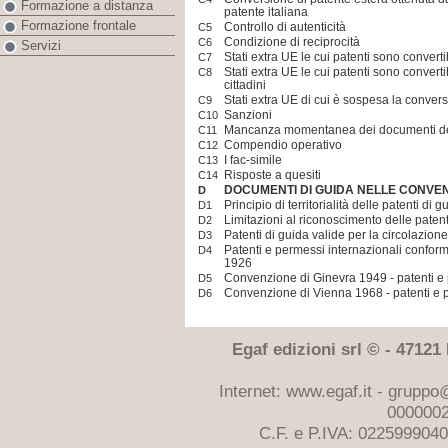
Formazione a distanza
patente italiana
Formazione frontale
Controllo di autenticità
C5
Condizione di reciprocità
C6
Servizi
Stati extra UE le cui patenti sono convertib
C7
Stati extra UE le cui patenti sono converti
C8
cittadini
Stati extra UE di cui è sospesa la convers
C9
Sanzioni
C10
Mancanza momentanea dei documenti del
C11
Compendio operativo
C12
I fac-simile
C13
Risposte a quesiti
C14
DOCUMENTI DI GUIDA NELLE CONVEN
D
Principio di territorialità delle patenti di g
D1
Limitazioni al riconoscimento delle patent
D2
Patenti di guida valide per la circolazion
D3
Patenti e permessi internazionali conform
D4
1926
Convenzione di Ginevra 1949 - patenti e 
D5
Convenzione di Vienna 1968 - patenti e p
D6
Egaf edizioni srl © - 47121 F
Internet: www.egaf.it -
gruppo@
0000002
C.F. e P.IVA: 022599904