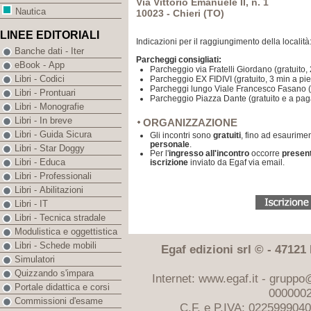
Via Vittorio Emanuele II, n. 1
Nautica
10023 - Chieri (TO)
LINEE EDITORIALI
Indicazioni per il raggiungimento della località
Banche dati - Iter
Parcheggi consigliati:
eBook - App
Parcheggio via Fratelli Giordano (gratuito,
Libri - Codici
Parcheggio EX FIDIVI (gratuito, 3 min a pi
Parcheggi lungo Viale Francesco Fasano (g
Libri - Prontuari
Parcheggio Piazza Dante (gratuito e a pag
Libri - Monografie
Libri - In breve
ORGANIZZAZIONE
Libri - Guida Sicura
Gli incontri sono
gratuiti
, fino ad esaurimen
personale
.
Libri - Star Doggy
Per l'
ingresso all'incontro
occorre
presen
Libri - Educa
iscrizione
inviato da Egaf via email.
Libri - Professionali
Libri - Abilitazioni
Libri - IT
Libri - Tecnica stradale
Modulistica e oggettistica
Libri - Schede mobili
Egaf edizioni srl © - 47121 F
Simulatori
Quizzando s'impara
Internet: www.egaf.it -
gruppo@
Portale didattica e corsi
0000002
Commissioni d'esame
C.F. e P.IVA: 022599904