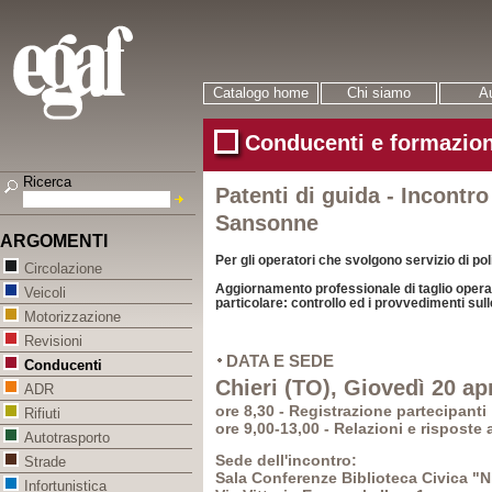
Catalogo home
Chi siamo
Au
Conducenti e formazion
Ricerca
Patenti di guida - Incontro
Sansonne
ARGOMENTI
Per gli operatori che svolgono servizio di pol
Circolazione
Aggiornamento professionale di taglio operati
Veicoli
particolare: controllo ed i provvedimenti sull
Motorizzazione
Revisioni
DATA E SEDE
Conducenti
Chieri (TO), Giovedì 20 ap
ADR
ore 8,30 - Registrazione partecipanti
Rifiuti
ore 9,00-13,00 - Relazioni e risposte 
Autotrasporto
Sede dell'incontro:
Strade
Sala Conferenze Biblioteca Civica "
Infortunistica