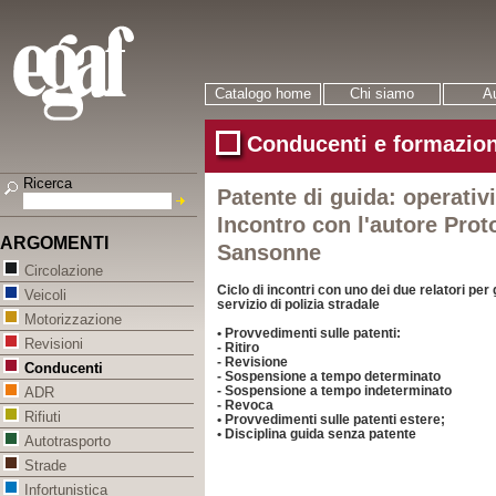
Catalogo home
Chi siamo
Au
Conducenti e formazion
Ricerca
Patente di guida: operativi
Incontro con l'autore Prot
ARGOMENTI
Sansonne
Circolazione
Ciclo di incontri con uno dei due relatori per
Veicoli
servizio di polizia stradale
Motorizzazione
• Provvedimenti sulle patenti:
Revisioni
- Ritiro
- Revisione
Conducenti
- Sospensione a tempo determinato
- Sospensione a tempo indeterminato
ADR
- Revoca
Rifiuti
• Provvedimenti sulle patenti estere;
• Disciplina guida senza patente
Autotrasporto
Strade
Infortunistica