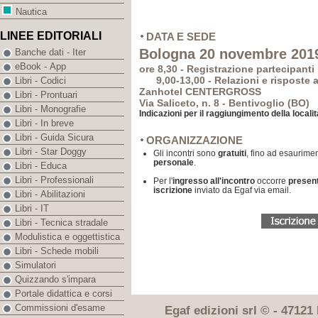
Nautica
LINEE EDITORIALI
DATA E SEDE
Bologna 20 novembre 201
Banche dati - Iter
eBook - App
ore 8,30 - Registrazione partecipanti
9,00-13,00 - Relazioni e risposte a
Libri - Codici
Zanhotel CENTERGROSS
Libri - Prontuari
Via Saliceto, n. 8 -
Bentivoglio (BO
)
Libri - Monografie
Indicazioni per il raggiungimento della locali
Libri - In breve
Libri - Guida Sicura
ORGANIZZAZIONE
Libri - Star Doggy
Gli incontri sono
gratuiti
, fino ad esaurimen
personale
.
Libri - Educa
Libri - Professionali
Per l'
ingresso all'incontro
occorre
presen
iscrizione
inviato da Egaf via email.
Libri - Abilitazioni
Libri - IT
Libri - Tecnica stradale
Modulistica e oggettistica
Libri - Schede mobili
Simulatori
Quizzando s'impara
Portale didattica e corsi
Commissioni d'esame
Egaf edizioni srl © - 47121 F