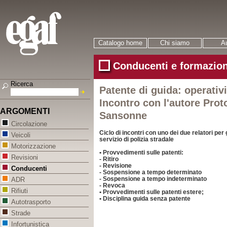
Catalogo home
Chi siamo
Au
Conducenti e formazion
Ricerca
Patente di guida: operativi
Incontro con l'autore Prot
ARGOMENTI
Sansonne
Circolazione
Ciclo di incontri con uno dei due relatori per
Veicoli
servizio di polizia stradale
Motorizzazione
• Provvedimenti sulle patenti:
Revisioni
- Ritiro
- Revisione
Conducenti
- Sospensione a tempo determinato
- Sospensione a tempo indeterminato
ADR
- Revoca
Rifiuti
• Provvedimenti sulle patenti estere;
• Disciplina guida senza patente
Autotrasporto
Strade
Infortunistica