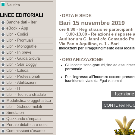
Nautica
LINEE EDITORIALI
DATA E SEDE
Bari 15 novembre 2019
Banche dati - Iter
eBook - App
ore 8,30 - Registrazione partecipanti
9,00-13,00 - Relazioni e risposte a
Libri - Codici
Auditorium G. Ianni c/o Comando Pol
Libri - Prontuari
Via Paolo Aquilino, n. 1 - Bari
Libri - Monografie
Indicazioni per il raggiungimento della locali
Libri - In breve
Libri - Guida Sicura
ORGANIZZAZIONE
Libri - Star Doggy
Gli incontri sono
gratuiti
, fino ad esaurimen
personale
.
Libri - Educa
Libri - Professionali
Per l'
ingresso all'incontro
occorre
presen
iscrizione
inviato da Egaf via email.
Libri - Abilitazioni
Libri - IT
Libri - Tecnica stradale
Modulistica e oggettistica
CON IL PATROC
Libri - Schede mobili
Simulatori
Quizzando s'impara
Portale didattica e corsi
Commissioni d'esame