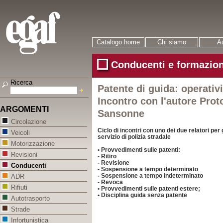
Catalogo home
Chi siamo
Au
Conducenti e formazion
Ricerca
Patente di guida: operativi
Incontro con l'autore Prot
ARGOMENTI
Sansonne
Circolazione
Ciclo di incontri con uno dei due relatori per
Veicoli
servizio di polizia stradale
Motorizzazione
• Provvedimenti sulle patenti:
Revisioni
- Ritiro
- Revisione
Conducenti
- Sospensione a tempo determinato
- Sospensione a tempo indeterminato
ADR
- Revoca
Rifiuti
• Provvedimenti sulle patenti estere;
• Disciplina guida senza patente
Autotrasporto
Strade
Infortunistica