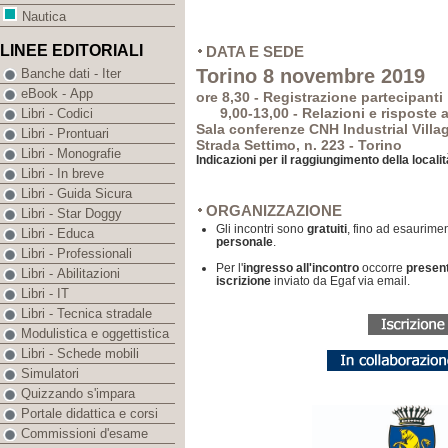
Nautica
LINEE EDITORIALI
DATA E SEDE
Torino 8 novembre 2019
Banche dati - Iter
eBook - App
ore 8,30 - Registrazione partecipanti
9,00-13,00 - Relazioni e risposte a
Libri - Codici
Sala conferenze CNH Industrial Villa
Libri - Prontuari
Strada Settimo, n. 223 - Torino
Libri - Monografie
Indicazioni per il raggiungimento della locali
Libri - In breve
Libri - Guida Sicura
ORGANIZZAZIONE
Libri - Star Doggy
Gli incontri sono
gratuiti
, fino ad esaurimen
Libri - Educa
personale
.
Libri - Professionali
Per l'
ingresso all'incontro
occorre
presen
Libri - Abilitazioni
iscrizione
inviato da Egaf via email.
Libri - IT
Libri - Tecnica stradale
Modulistica e oggettistica
Libri - Schede mobili
Simulatori
Quizzando s'impara
Portale didattica e corsi
Commissioni d'esame