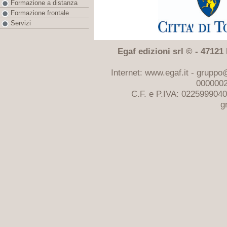
Formazione a distanza
Formazione frontale
Servizi
Egaf edizioni srl © - 47121 F
Internet: www.egaf.it -
gruppo@
0000002
C.F. e P.IVA: 022599904
g