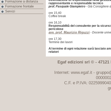
Delimitazione di responsabilità nella gestione 
Formazione a distanza
rappresentante e responsabile tecnico
Formazione frontale
prof. Pasquale Giampietro
- Già Consigliere 
Servizi
ore 15,40
Coffee break
ore 16,10
Responsabilità del consulente per la sicurez
pericolose
avv. prof. Maurizio Riguzzi
- Docente unive
ore 17,30
Termine dei lavori
Al termine di ogni relazione sarà lasciato a
relatori
Egaf edizioni srl © - 47121 F
Internet: www.egaf.it -
gruppo@
0000002
C.F. e P.IVA: 022599904
g