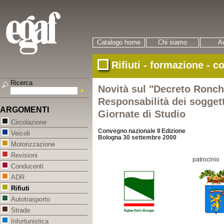
Catalogo home
Chi siamo
Au
Rifiuti - formazione - c
Ricerca
Novità sul "Decreto Ronch
Responsabilità dei soggetti
ARGOMENTI
Giornate di Studio
Circolazione
Convegno nazionale II Edizione
Veicoli
Bologna 30 settembre 2000
Motorizzazione
Revisioni
patrocinio
Conducenti
ADR
Rifiuti
Autotrasporto
Strade
Infortunistica