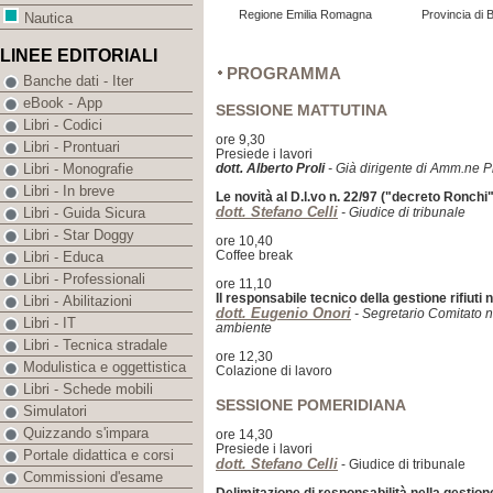
Regione Emilia Romagna
Provincia di 
Nautica
LINEE EDITORIALI
PROGRAMMA
Banche dati - Iter
eBook - App
SESSIONE MATTUTINA
Libri - Codici
ore 9,30
Libri - Prontuari
Presiede i lavori
dott. Alberto Proli
- Già dirigente di Amm.ne P
Libri - Monografie
Libri - In breve
Le novità al D.l.vo n. 22/97 ("decreto Ronchi"
dott. Stefano Celli
- Giudice di tribunale
Libri - Guida Sicura
Libri - Star Doggy
ore 10,40
Coffee break
Libri - Educa
Libri - Professionali
ore 11,10
Il responsabile tecnico della gestione rifiuti 
Libri - Abilitazioni
dott. Eugenio Onori
- Segretario Comitato na
Libri - IT
ambiente
Libri - Tecnica stradale
ore 12,30
Modulistica e oggettistica
Colazione di lavoro
Libri - Schede mobili
SESSIONE POMERIDIANA
Simulatori
Quizzando s'impara
ore 14,30
Presiede i lavori
Portale didattica e corsi
dott. Stefano Celli
- Giudice di tribunale
Commissioni d'esame