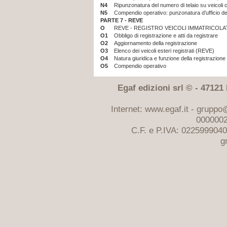
N4
Ripunzonatura del numero di telaio su veicoli 
N5
Compendio operativo: punzonatura d’ufficio del
PARTE 7 -
REVE
O
REVE
-
REGISTRO VEICOLI IMMATRICOLAT
O1
Obbligo di registrazione e atti da registrare
O2
Aggiornamento della registrazione
O3
Elenco dei veicoli esteri registrati (REVE)
O4
Natura giuridica e funzione della registrazione
O5
Compendio operativo
Egaf edizioni srl © - 47121 F
Internet: www.egaf.it -
gruppo@
0000002
C.F. e P.IVA: 022599904
g