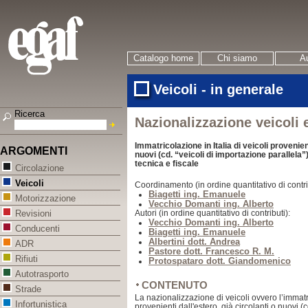
Catalogo home
Chi siamo
Au
Veicoli - in generale
Ricerca
Nazionalizzazione veicoli 
Immatricolazione in Italia di veicoli provenient
ARGOMENTI
nuovi (cd. “veicoli di importazione parallela”
tecnica e fiscale
Circolazione
Veicoli
Coordinamento (in ordine quantitativo di contri
Biagetti ing. Emanuele
Motorizzazione
Vecchio Domanti ing. Alberto
Autori (in ordine quantitativo di contributi):
Revisioni
Vecchio Domanti ing. Alberto
Conducenti
Biagetti ing. Emanuele
Albertini dott. Andrea
ADR
Pastore dott. Francesco R. M.
Rifiuti
Protospataro dott. Giandomenico
Autotrasporto
CONTENUTO
Strade
La nazionalizzazione di veicoli ovvero l’immatri
Infortunistica
provenienti dall'estero, già circolanti o nuovi (