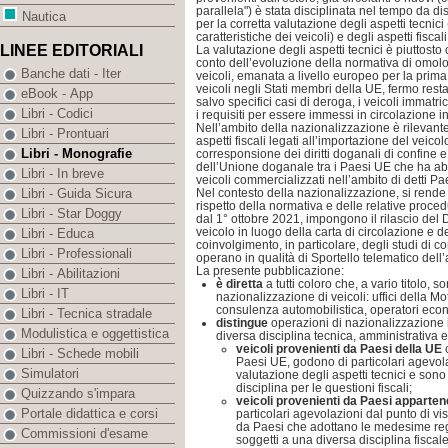
parallela") è stata disciplinata nel tempo da di
Nautica
per la corretta valutazione degli aspetti tecnic
caratteristiche dei veicoli) e degli aspetti fisca
LINEE EDITORIALI
La valutazione degli aspetti tecnici è piuttos
conto dell’evoluzione della normativa di omo
Banche dati - Iter
veicoli, emanata a livello europeo per la prima
veicoli negli Stati membri della UE, fermo resta
eBook - App
salvo specifici casi di deroga, i veicoli immat
Libri - Codici
i requisiti per essere immessi in circolazione i
Nell’ambito della nazionalizzazione è rilevant
Libri - Prontuari
aspetti fiscali legati all’importazione del veicol
Libri - Monografie
corresponsione dei diritti doganali di confine e 
dell’Unione doganale tra i Paesi UE che ha abol
Libri - In breve
veicoli commercializzati nell’ambito di detti Pa
Nel contesto della nazionalizzazione, si rende 
Libri - Guida Sicura
rispetto della normativa e delle relative proce
Libri - Star Doggy
dal 1° ottobre 2021, impongono il rilascio de
veicolo in luogo della carta di circolazione e del
Libri - Educa
coinvolgimento, in particolare, degli studi di 
Libri - Professionali
operano in qualità di Sportello telematico dell’
La presente pubblicazione:
Libri - Abilitazioni
è diretta
a tutti coloro che, a vario titolo, s
Libri - IT
nazionalizzazione di veicoli: uffici della Mot
consulenza automobilistica, operatori econ
Libri - Tecnica stradale
distingue
operazioni di nazionalizzazione in
Modulistica e oggettistica
diversa disciplina tecnica, amministrativa e 
veicoli provenienti da Paesi della UE
c
Libri - Schede mobili
Paesi UE, godono di particolari agevol
Simulatori
valutazione degli aspetti tecnici e sono
disciplina per le questioni fiscali;
Quizzando s'impara
veicoli provenienti da Paesi apparten
Portale didattica e corsi
particolari agevolazioni dal punto di v
da Paesi che adottano le medesime re
Commissioni d'esame
soggetti a una diversa disciplina fiscale