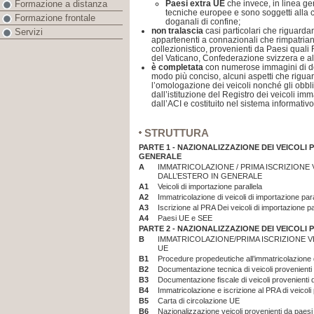
Paesi extra UE
che invece, in linea g
Formazione a distanza
tecniche europee e sono soggetti alla c
Formazione frontale
doganali di confine;
non tralascia
casi particolari che riguarda
Servizi
appartenenti a connazionali che rimpatriano
collezionistico, provenienti da Paesi quali
del Vaticano, Confederazione svizzera e alt
è completata
con numerose immagini di docu
modo più conciso, alcuni aspetti che rigu
l’omologazione dei veicoli nonché gli obbl
dall’istituzione del Registro dei veicoli imm
dall’ACI e costituito nel sistema informativ
STRUTTURA
PARTE 1 -
NAZIONALIZZAZIONE DEI VEICOLI 
GENERALE
A
IMMATRICOLAZIONE / PRIMA ISCRIZIONE 
DALL’ESTERO IN GENERALE
A1
Veicoli di importazione parallela
A2
Immatricolazione di veicoli di importazione para
A3
Iscrizione al PRA Dei veicoli di importazione pa
A4
Paesi UE e SEE
PARTE 2 -
NAZIONALIZZAZIONE DEI VEICOLI P
B
IMMATRICOLAZIONE/PRIMA ISCRIZIONE V
UE
B1
Procedure propedeutiche all’immatricolazione d
B2
Documentazione tecnica di veicoli provenienti
B3
Documentazione fiscale di veicoli provenienti
B4
Immatricolazione e iscrizione al PRA di veicol
B5
Carta di circolazione UE
B6
Nazionalizzazione veicoli provenienti da pae