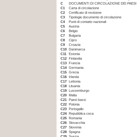
C
DOCUMENTI DI CIRCOLAZIONE DEI PAESI
C1
Carta di circolazione
C2
Certificato di revisione
C3
Tipologie documento di circolazione
C4
Punti di contatto nazionali
C5
Austria
C6
Belgio
C7
Bulgaria
C8
Cipro
C9
Croazia
C10
Danimarca
C11
Estonia
C12
Finlandia
C13
Francia
C14
Germania
C15
Grecia
C16
Irlanda
C17
Lettonia
C18
Lituania
C19
Lussemburgo
C20
Malta
C21
Paesi bassi
C22
Polonia
C23
Portogallo
C24
Repubblica ceca
C25
Romania
C26
Slovacchia
C27
Slovenia
C28
Spagna
C29
Svezia