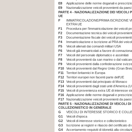
E8
Applicazione delle norme doganali e prescrizio
E9
Nazionalizzazione veicoli provenienti da paes
PARTE 4 -
NAZIONALIZZAZIONE DEI VEICOLI 
UE
F
IMMATRICOLAZIONE/PRIMA ISCRIZIONE VE
EXTRA UE
F1
Procedura per l’immatricolazione dei veicoli p
F2
Documentazione tecnica dei veicoli provenient
F3
Documentazione fiscale dei veicoli provenient
F4
Immatricolazione e iscrizione al PRA dei veico
F5
Veicoli alienati dai comandi militari USA
F6
Veicoli già immatricolati a favore di connazional
F7
Veicoli del personale diplomatico e assimilati
F8
Veicoli provenienti da san marino o dal vatica
F9
Veicoli provenienti dalla confederazione svizz
F10
Veicoli provenienti dal Regno Unito (Gran Bre
F11
Territori britannici in Europa
F12
Territori europei non facenti parte dell’UE
F13
Veicoli provenienti dal principato di Monaco
F14
Veicoli provenienti dagli stati uniti d'America
F15
Veicoli di provenienza extra UE di interesse sto
F16
Applicazione delle norme doganali e prescrizio
F17
Nazionalizzazione veicoli provenienti da paes
PARTE 5 -
NAZIONALIZZAZIONE DI VEICOLI DI
COLLEZIONISTICO IN GENERALE
G
VEICOLI DI INTERESSE STORICO E COLL
G1
Veicoli d’epoca
G2
Veicoli di interesse storico e collezionistico
G3
Iscrizione ai registri e rilascio del certificato d
G4
Accertamento requisiti di idoneità alla circolazi