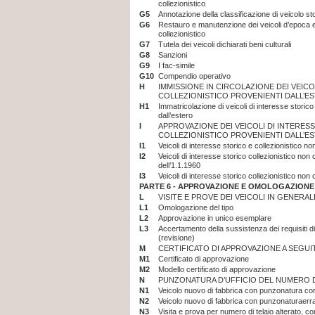
collezionistico
G5
Annotazione della classificazione di veicolo sto
G6
Restauro e manutenzione dei veicoli d’epoca e 
collezionistico
G7
Tutela dei veicoli dichiarati beni culturali
G8
Sanzioni
G9
I fac-simile
G10
Compendio operativo
H
IMMISSIONE IN CIRCOLAZIONE DEI VEICO
COLLEZIONISTICO PROVENIENTI DALL’E
H1
Immatricolazione di veicoli di interesse storico
dall’estero
I
APPROVAZIONE DEI VEICOLI DI INTERES
COLLEZIONISTICO PROVENIENTI DALL’E
I1
Veicoli di interesse storico e collezionistico non
I2
Veicoli di interesse storico collezionistico non c
dell’1.1.1960
I3
Veicoli di interesse storico collezionistico non c
PARTE 6 -
APPROVAZIONE E OMOLOGAZIONE D
L
VISITE E PROVE DEI VEICOLI IN GENERA
L1
Omologazione del tipo
L2
Approvazione in unico esemplare
L3
Accertamento della sussistenza dei requisiti di
(revisione)
M
CERTIFICATO DI APPROVAZIONE A SEGUIT
M1
Certificato di approvazione
M2
Modello certificato di approvazione
N
PUNZONATURA D’UFFICIO DEL NUMERO DI
N1
Veicolo nuovo di fabbrica con punzonatura corr
N2
Veicolo nuovo di fabbrica con punzonaturaerr
N3
Visita e prova per numero di telaio alterato, cont