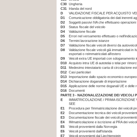
C30
Ungheria
C31
Irlanda del nord
D
VALIDAZIONE FISCALE PER ACQUISTO VEI
D1
Comunicazione obbligatoria dei dati inerenti agl
D2
Soggetti passivi IVA che effettuano operazioni
D3
Status fiscale del veicolo
D4
Validazione fiscale
D5
Errori nel versamento effettuato o nell’indicaz
D6
Termini lavorazione istanze
D7
Validazione fiscale veicoli diversi da autoveicol
D8
Validazione fiscale veicoli già immatricolati in I
esportati o reimmatricolati all’estero
D9
Veicoli extra UE importati con sdoganamento i
D10
Acquisto intra UE di autotelai o telai per rimorc
D11
Medesimo intestatario carta di circolazione es
D12
Casi particolari
D13
Importazione dallo spazio economico europeo
D14
Dichiarazione doganale di importazione
D15
Applicazione delle norme doganali UE e delle 
D16
Documenti
PARTE 3 -
NAZIONALIZZAZIONE DEI VEICOLI P
E
IMMATRICOLAZIONE / PRIMA ISCRIZIONE 
SEE
E1
Procedura per l’immatricolazione dei veicoli p
E2
Documentazione tecnica dei veicoli provenien
E3
Documentazione fiscale dei veicoli provenient
E4
IMmatricolazione e iscrizione al PRA dei veico
E5
Veicoli provenienti dalla Norvegia
E6
Veicoli provenienti dall’Islanda
E7
Veicoli provenienti dal Liechtenstein