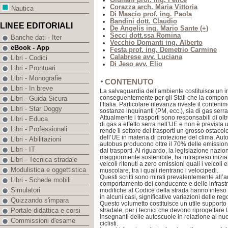
Corazza arch. Maria Vittoria
Nautica
Di Mascio prof. ing. Paola
Bandini dott. Claudio
LINEE EDITORIALI
De Angelis ing. Mario Sante (+)
Secci dott.ssa Romina
Banche dati - Iter
Vecchio Domanti ing. Alberto
eBook - App
Festa prof. ing. Demetrio Carmine
Calabrese avv. Luciana
Libri - Codici
Di Jeso avv. Elio
Libri - Prontuari
Libri - Monografie
CONTENUTO
Libri - In breve
La salvaguardia dell’ambiente costituisce un i
conseguentemente per gli Stati che la compon
Libri - Guida Sicura
l’Italia. Particolare rilevanza riveste il conteni
Libri - Star Doggy
sostanze inquinanti (PM, ecc.), sia di gas ser
Attualmente i trasporti sono responsabili di olt
Libri - Educa
di gas a effetto serra nell’UE e non è prevista
Libri - Professionali
rende il settore dei trasporti un grosso ostacolo
dell’UE in materia di protezione del clima. Aut
Libri - Abilitazioni
autobus producono oltre il 70% delle emissioni
Libri - IT
dai trasporti. Al riguardo, la legislazione nazion
maggiormente sostenibile, ha intrapreso iniziati
Libri - Tecnica stradale
veicoli ritenuti a zero emissioni quali i veicoli e
Modulistica e oggettistica
muscolare, tra i quali rientrano i velocipedi.
Questi scritti sono mirati prevalentemente all’a
Libri - Schede mobili
comportamento del conducente e delle infrastru
Simulatori
modifiche al Codice della strada hanno inteso f
in alcuni casi, significative variazioni delle reg
Quizzando s'impara
Questo volumetto costituisce un utile supporto 
stradale, per i tecnici che devono riprogettare l
Portale didattica e corsi
insegnanti delle autoscuole in relazione al nuo
Commissioni d'esame
ciclisti.