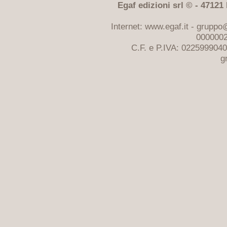
Egaf edizioni srl © - 47121 F
Internet: www.egaf.it -
gruppo@
0000002
C.F. e P.IVA: 022599904
g