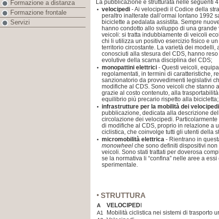
La pubblicazione è strutturata nelle seguenti 
Formazione a distanza
velocipedi
- Ai velocipedi il Codice della s
•
Formazione frontale
peraltro inalterate dall’ormai lontano 1992 sa
biciclette a pedalata assistita. Sempre nuove
Servizi
hanno condotto allo sviluppo di una grande v
veicoli: si tratta indubbiamente di veicoli e
chi li utilizza un positivo esercizio fisico e u
territorio circostante. La varietà dei modelli,
conosciuti alla stesura del CDS, hanno reso
evolutive della scarna disciplina del CDS;
monopattini elettrici
- Questi veicoli, equipa
•
regolamentati, in termini di caratteristiche, 
sanzionatorio da provvedimenti legislativi 
modifiche al CDS. Sono veicoli che stanno a
grazie al costo contenuto, alla trasportabilità
equilibrio più precario rispetto alla bicicletta;
infrastrutture per la mobilità dei velocipedi
•
pubblicazione, dedicata alla descrizione delle
circolazione dei velocipedi. Particolarment
di modifiche al CDS, proprio in relazione a u
ciclistica, che coinvolge tutti gli utenti della 
micromobilità elettrica
- Rientrano in quest
•
monowheel
che sono definiti dispositivi non
veicoli. Sono stati trattati per doverosa co
se la normativa li “confina” nelle aree a essi d
sperimentale.
STRUTTURA
VELOCIPED
I
A
Mobilità ciclistica nei sistemi di trasporto u
A1