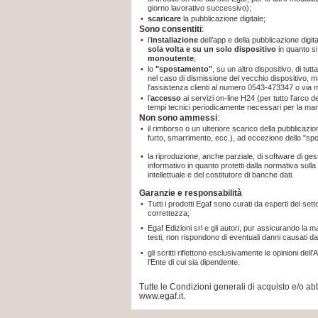
giorno lavorativo successivo);
•
scaricare
la pubblicazione digitale;
Sono consentiti
:
•
l’
installazione
dell’app e della pubblicazione digit
sola volta e su un solo dispositivo
in quanto
s
monoutente
;
•
lo
"spostamento"
, su un altro dispositivo, di tut
nel caso di dismissione del vecchio dispositivo, m
l'assistenza clienti al numero 0543-473347 o via 
•
l’
accesso
ai servizi on-line H24 (per tutto l’arco 
tempi tecnici periodicamente necessari per la ma
Non sono ammessi
:
•
il rimborso o un ulteriore scarico della pubblicaz
furto, smarrimento, ecc.), ad eccezione dello "sp
•
la riproduzione, anche parziale, di software di gest
informativo in quanto protetti dalla normativa sulla t
intellettuale e del costitutore di banche dati.
Garanzie e responsabilità
•
Tutti i prodotti Egaf sono curati da esperti del sett
correttezza;
•
Egaf Edizioni srl e gli autori, pur assicurando la 
testi, non rispondono di eventuali danni causati da
•
gli scritti riflettono esclusivamente le opinioni d
l’Ente di cui sia dipendente.
Tutte le Condizioni generali di acquisto e/o 
www.egaf.it.