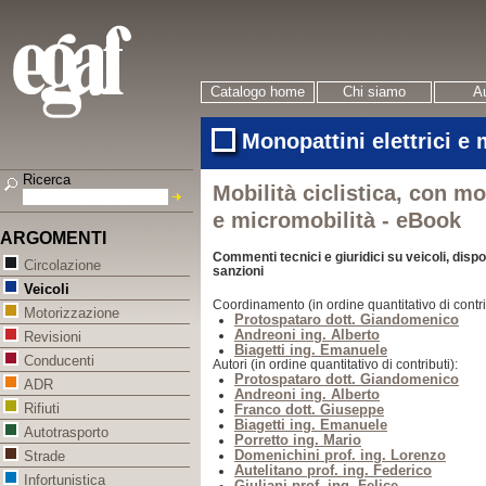
Catalogo home
Chi siamo
Au
Monopattini elettrici e
Ricerca
Mobilità ciclistica, con mo
e micromobilità - eBook
ARGOMENTI
Commenti tecnici e giuridici su veicoli, disp
Circolazione
sanzioni
Veicoli
Coordinamento (in ordine quantitativo di contri
Motorizzazione
Protospataro dott. Giandomenico
Andreoni ing. Alberto
Revisioni
Biagetti ing. Emanuele
Conducenti
Autori (in ordine quantitativo di contributi):
Protospataro dott. Giandomenico
ADR
Andreoni ing. Alberto
Rifiuti
Franco dott. Giuseppe
Biagetti ing. Emanuele
Autotrasporto
Porretto ing. Mario
Domenichini prof. ing. Lorenzo
Strade
Autelitano prof. ing. Federico
Infortunistica
Giuliani prof. ing. Felice