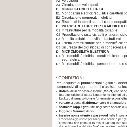
Velocipedi
A2
Circolazione velocipedi
A3
MONOPATTINI ELETTRICI
B
Monopattini elettrici: requisiti e caratterist
B1
Circolazione monopattini elettrici
B2
Rischio di incidenti stradali con monopattin
B3
INFRASTRUTTURE PER LA MOBILITÀ D
C
Infrastrutture per la mobilità ciclabile
C1
Progettazione piste ciclabili e itinerari cic
C2
Mobilità ciclabile - novità infrastrutturali
C3
Offerta infrastrutturale per la mobilità cicla
C4
Sicurezza dei ciclisti: dati di conoscenza 
C5
MICROMOBILITÀ ELETTRICA
D
Micromobilità elettrica: caratteristiche dispo
D1
segnaletica
Micromobilità elettrica: comportamento e 
D2
CONDIZIONI
Per l’acquisto di pubblicazioni digitali o l’abb
comprensivi di aggiornamenti e assistenza tec
•
dotarsi
di un dispositivo mobile (
tablet
) con sche
(caratteristiche di lettura leggermente inferiori a
L’utilizzo di
smartphone
è fortemente
sconsiglia
•
versare
la quota di
abbonamento
o
di acquist
•
scaricare
l'
app
Egaf Libri
dagli store Android e A
•
leggere
il
Manuale
d'uso;
•
inserire nome utente
e
password
nelle Imposta
credenziali già usate per l'acquisto online e per gli
consentita non prima di 10 minuti dall'acquisto se
di credito on line dal sito Egaf; per le altre modal