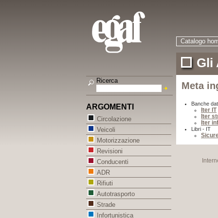
Catalogo ho
Gli
Ricerca
Meta in
Banche dat
ARGOMENTI
Iter IT
Iter s
Circolazione
Iter i
Libri - IT
Veicoli
Sicure
Motorizzazione
Revisioni
Intern
Conducenti
ADR
Rifiuti
Autotrasporto
Strade
Infortunistica