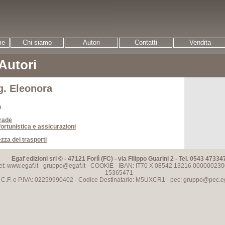
me
Chi siamo
Autori
Contatti
Vendita
 Autori
g. Eleonora
i
trade
nfortunistica e assicurazioni
zza dei trasporti
Egaf edizioni srl © - 47121 Forlì (FC) - via Filippo Guarini 2 - Tel. 0543 47334
et: www.egaf.it -
gruppo@egaf.it
-
COOKIE
- IBAN: IT70 X 08542 13216 000000230
15365471
C.F. e P.IVA: 02259990402 - Codice Destinatario: M5UXCR1 - pec:
gruppo@pec.ega