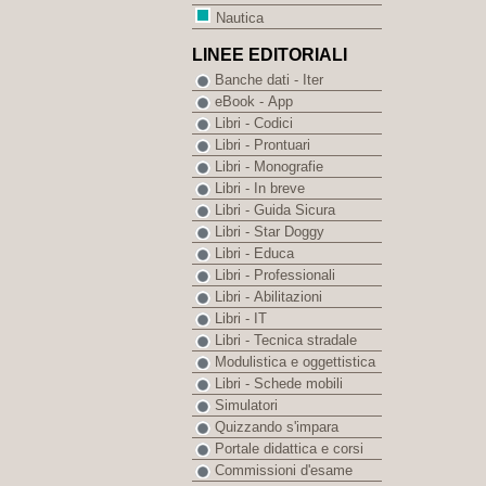
Nautica
LINEE EDITORIALI
Banche dati - Iter
eBook - App
Libri - Codici
Libri - Prontuari
Libri - Monografie
Libri - In breve
Libri - Guida Sicura
Libri - Star Doggy
Libri - Educa
Libri - Professionali
Libri - Abilitazioni
Libri - IT
Libri - Tecnica stradale
Modulistica e oggettistica
Libri - Schede mobili
Simulatori
Quizzando s'impara
Portale didattica e corsi
Commissioni d'esame