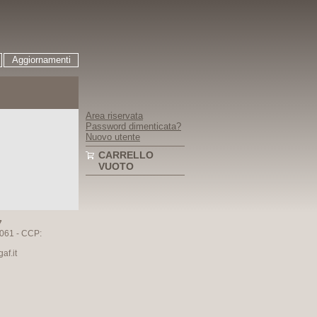
Aggiornamenti
Area riservata
Password dimenticata?
Nuovo utente
CARRELLO
VUOTO
7
061 - CCP:
f.it