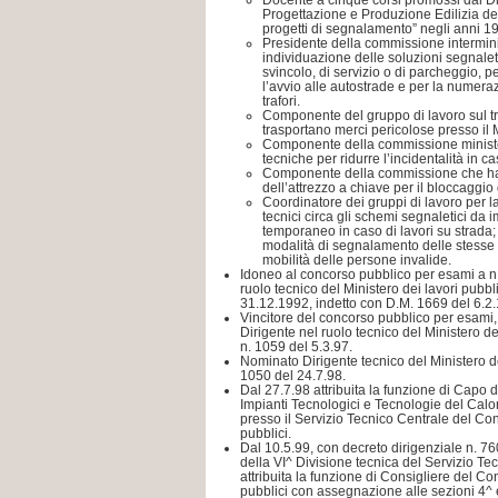
Docente a cinque corsi promossi dal 
Progettazione e Produzione Edilizia del
progetti di segnalamento” negli anni 1
Presidente della commissione interminis
individuazione delle soluzioni segnaleti
svincolo, di servizio o di parcheggio, pe
l’avvio alle autostrade e per la numera
trafori.
Componente del gruppo di lavoro sul tra
trasportano merci pericolose presso il 
Componente della commissione ministeri
tecniche per ridurre l’incidentalità in c
Componente della commissione che ha st
dell’attrezzo a chiave per il bloccaggio d
Coordinatore dei gruppi di lavoro per la
tecnici circa gli schemi segnaletici da
temporaneo in caso di lavori su strada; 
modalità di segnalamento delle stesse 
mobilità delle persone invalide.
Idoneo al concorso pubblico per esami a n.
ruolo tecnico del Ministero dei lavori pubbli
31.12.1992, indetto con D.M. 1669 del 6.2
Vincitore del concorso pubblico per esami, p
Dirigente nel ruolo tecnico del Ministero de
n. 1059 del 5.3.97.
Nominato Dirigente tecnico del Ministero de
1050 del 24.7.98.
Dal 27.7.98 attribuita la funzione di Capo d
Impianti Tecnologici e Tecnologie del Calore
presso il Servizio Tecnico Centrale del Con
pubblici.
Dal 10.5.99, con decreto dirigenziale n. 76
della VI^ Divisione tecnica del Servizio Tec
attribuita la funzione di Consigliere del Co
pubblici con assegnazione alle sezioni 4^