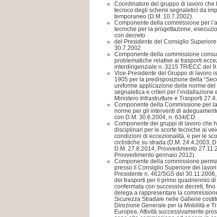
Coordinatore del gruppo di lavoro che h
tecnico degli schemi segnaletici da im
temporaneo (D.M. 10.7.2002).
Componente della commissione per l’
tecniche per la progettazione, esecuzi
con decreto
del Presidente del Consiglio Superiore 
30.7.2002.
Componente della commissione consulti
problematiche relative ai trasporti eccez
interdirigenziale n. 3215 TR/ECC del 9
Vice-Presidente del Gruppo di lavoro is
1905 per la predisposizione della “Seco
uniforme applicazione delle norme del c
segnaletica e criteri per l’installazione
Ministero Infrastrutture e Trasporti 27.4
Componente della Commissione per la 
norme per gli interventi di adeguamento d
con D.M. 30.6.2004, n. 634/CD.
Componente dei gruppi di lavoro che ha
disciplinari per le scorte tecniche ai vei
condizioni di eccezionalità, e per le sc
ciclistiche su strada (D.M. 24.4.2003, 
D.M. 27.8.2014, Provvedimento 27.11.
Provvedimento gennaio 2012).
Componente della commissione permanent
presso il Consiglio Superiore dei lavor
Presidente n. 462/SGS del 30.11.2006,
dei trasporti per il primo quadriennio di
confermata con successivi decreti, fin
delega a rappresentare la commissione 
Sicurezza Stradale nelle Gallerie costit
Direzione Generale per la Mobilità e T
Europea. Attività successivamente prose