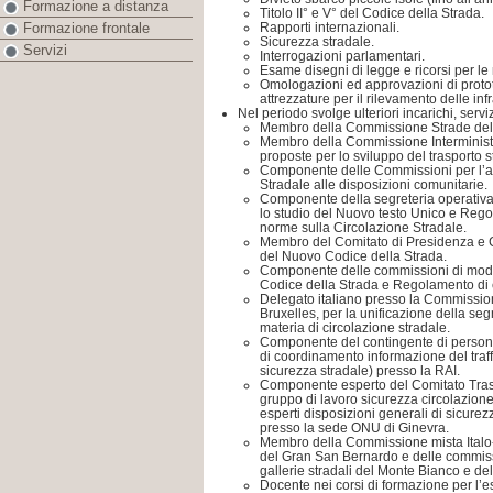
Formazione a distanza
Titolo II° e V° del Codice della Strada.
Rapporti internazionali.
Formazione frontale
Sicurezza stradale.
Servizi
Interrogazioni parlamentari.
Esame disegni di legge e ricorsi per le 
Omologazioni ed approvazioni di prototip
attrezzature per il rilevamento delle inf
Nel periodo svolge ulteriori incarichi, servizi
Membro della Commissione Strade del
Membro della Commissione Interminister
proposte per lo sviluppo del trasporto s
Componente delle Commissioni per l’
Stradale alle disposizioni comunitarie.
Componente della segreteria operativa
lo studio del Nuovo testo Unico e Rego
norme sulla Circolazione Stradale.
Membro del Comitato di Presidenza e 
del Nuovo Codice della Strada.
Componente delle commissioni di mod
Codice della Strada e Regolamento di 
Delegato italiano presso la Commissio
Bruxelles, per la unificazione della seg
materia di circolazione stradale.
Componente del contingente di person
di coordinamento informazione del traffic
sicurezza stradale) presso la RAI.
Componente esperto del Comitato Trasp
gruppo di lavoro sicurezza circolazi
esperti disposizioni generali di sic
presso la sede ONU di Ginevra.
Membro della Commissione mista Italo-
del Gran San Bernardo e delle commiss
gallerie stradali del Monte Bianco e del
Docente nei corsi di formazione per l’e