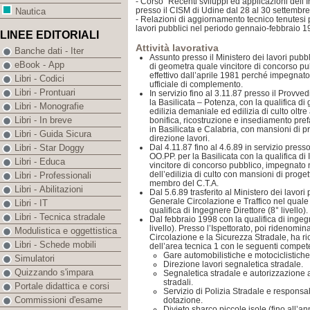
- Corso “Recenti sviluppi ed applicazioni dell’
presso il CISM di Udine dal 28 al 30 settembr
Nautica
- Relazioni di aggiornamento tecnico tenutesi 
lavori pubblici nel periodo gennaio-febbraio 1
LINEE EDITORIALI
Attività lavorativa
Banche dati - Iter
Assunto presso il Ministero dei lavori pubbl
eBook - App
di geometra quale vincitore di concorso pubb
effettivo dall’aprile 1981 perché impegnato
Libri - Codici
ufficiale di complemento.
Libri - Prontuari
In servizio fino al 3.11.87 presso il Provve
la Basilicata – Potenza, con la qualifica di
Libri - Monografie
edilizia demaniale ed edilizia di culto oltr
Libri - In breve
bonifica, ricostruzione e insediamento pref
in Basilicata e Calabria, con mansioni di pr
Libri - Guida Sicura
direzione lavori.
Dal 4.11.87 fino al 4.6.89 in servizio press
Libri - Star Doggy
OO.PP. per la Basilicata con la qualifica di
Libri - Educa
vincitore di concorso pubblico, impegnato 
dell’edilizia di culto con mansioni di proget
Libri - Professionali
membro del C.T.A.
Libri - Abilitazioni
Dal 5.6.89 trasferito al Ministero dei lavori 
Generale Circolazione e Traffico nel quale 
Libri - IT
qualifica di Ingegnere Direttore (8° livello).
Libri - Tecnica stradale
Dal febbraio 1998 con la qualifica di ingeg
livello). Presso l’Ispettorato, poi ridenomi
Modulistica e oggettistica
Circolazione e la Sicurezza Stradale, ha ri
Libri - Schede mobili
dell’area tecnica 1 con le seguenti compet
Gare automobilistiche e motociclistiche
Simulatori
Direzione lavori segnaletica stradale.
Quizzando s'impara
Segnaletica stradale e autorizzazione a
stradali.
Portale didattica e corsi
Servizio di Polizia Stradale e responsab
Commissioni d'esame
dotazione.
Divieto sbarco piccole isole (fino all’a