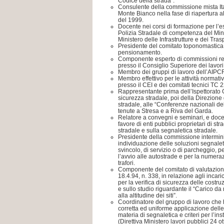
Codice della strada”.
Consulente della commissione mista Ita
Monte Bianco nella fase di riapertura al 
del 1999.
Docente nei corsi di formazione per l’e
Polizia Stradale di competenza del Minis
Ministero delle Infrastrutture e dei Trasp
Presidente del comitato toponomastica i
pensionamento.
Componente esperto di commissioni relat
presso il Consiglio Superiore dei lavori 
Membro dei gruppi di lavoro dell’AIPC
Membro effettivo per le attività normat
presso il CEI e dei comitati tecnici TC
Rappresentante prima dell’Ispettorato G
sicurezza stradale, poi della Direzione
stradale, alle “Conferenze nazionali del
tenute a Stresa e a Riva del Garda.
Relatore a convegni e seminari, e doce
favore di enti pubblici proprietari di st
stradale e sulla segnaletica stradale.
Presidente della commissione interminis
individuazione delle soluzioni segnaleti
svincolo, di servizio o di parcheggio, pe
l’avvio alle autostrade e per la numera
trafori.
Componente del comitato di valutazione d
18.4.94, n. 338, in relazione agli incaric
per la verifica di sicurezza delle costru
e sullo studio riguardante il “Carico da
alla altitudine dei siti”.
Coordinatore del gruppo di lavoro che h
corretta ed uniforme applicazione delle
materia di segnaletica e criteri per l’i
(Direttiva Ministero lavori pubblici 24 o