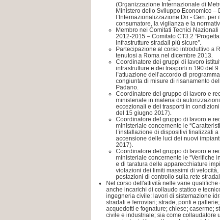
(Organizzazione Internazionale di Metro
Ministero dello Sviluppo Economico – D
l’Internazionalizzazione Dir - Gen. per i
consumatore, la vigilanza e la normativ
Membro nei Comitati Tecnici Nazionali 
2012-2015 – Comitato CT3.2 “Progettaz
infrastrutture stradali più sicure”.
Partecipazione al corso introduttivo a 
tenutosi a Roma nel dicembre 2013.
Coordinatore dei gruppi di lavoro istitui
infrastrutture e dei trasporti n.190 del 
l’attuazione dell’accordo di programma
congiunta di misure di risanamento dell
Padano.
Coordinatore del gruppo di lavoro e reda
ministeriale in materia di autorizzazioni
eccezionali e dei trasporti in condizioni
del 15 giugno 2017).
Coordinatore del gruppo di lavoro e red
ministeriale concernente le “Caratteris
l’installazione di dispositivi finalizzati
accensione delle luci dei nuovi impianti
2017).
Coordinatore del gruppo di lavoro e red
ministeriale concernente le “Verifiche in
e di taratura delle apparecchiature imp
violazioni dei limiti massimi di velocit
postazioni di controllo sulla rete strad
Nel corso dell'attività nelle varie qualifiche
anche incarichi di collaudo statico e tecnic
ingegneria civile: lavori di sistemazione idra
stradali e ferroviari; strade, ponti e gallerie
acquedotti e fognature; chiese; caserme; str
civile e industriale; sia come collaudator