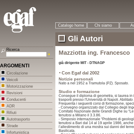
Catalogo home
Chi siamo
Au
Gli Autori
Ricerca
Mazziotta ing. Francesco
già dirigente MIT - DTNAGP
ARGOMENTI
Con Egaf dal 2002
Circolazione
Notizie personali
Veicoli
Nato a nel 1952 a Tramutola (PZ). Sposato.
Motorizzazione
Studio e formazione
Revisioni
Consegue il diploma di geometra, si laurea in 
Conducenti
trasporti presso l'Università di Napoli.
Abilitato
Frequenta i seguenti corsi di formazione, spe
ADR
- Convegno organizzato dal Collegio degli Ing
Comitato Nazionale delle Grandi Dighe su “Le 
Rifiuti
tenutosi a Milano il 3.3.86.
- Simposio internazionale “Problemi di geologi
Autotrasporto
tenutosi a Bari dal 14 al 19 aprile 1986, anch
Strade
l’allestimento di una mostra sui danni del te
Basilicata.
Infortunistica