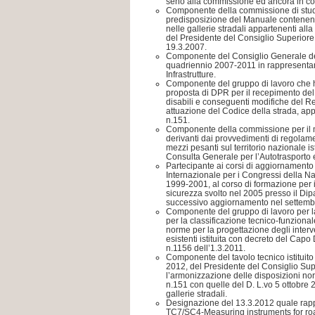
seno alla commissione ed ancora in co
Componente della commissione di stud
predisposizione del Manuale contenente i
nelle gallerie stradali appartenenti alla
del Presidente del Consiglio Superiore 
19.3.2007.
Componente del Consiglio Generale dell
quadriennio 2007-2011 in rappresentan
Infrastrutture.
Componente del gruppo di lavoro che ha
proposta di DPR per il recepimento de
disabili e conseguenti modifiche del 
attuazione del Codice della strada, ap
n.151.
Componente della commissione per il mo
derivanti dai provvedimenti di regolam
mezzi pesanti sul territorio nazionale is
Consulta Generale per l’Autotrasporto e
Partecipante ai corsi di aggiornamento
Internazionale per i Congressi della N
1999-2001, al corso di formazione per i 
sicurezza svolto nel 2005 presso il Dipa
successivo aggiornamento nel settem
Componente del gruppo di lavoro per l
per la classificazione tecnico-funzionale
norme per la progettazione degli inter
esistenti istituita con decreto del Capo 
n.1156 dell’1.3.2011.
Componente del tavolo tecnico istituito
2012, del Presidente del Consiglio Supe
l’armonizzazione delle disposizioni n
n.151 con quelle del D. L.vo 5 ottobre
gallerie stradali.
Designazione del 13.3.2012 quale rappr
TC7/SC4-Measuring instruments for road