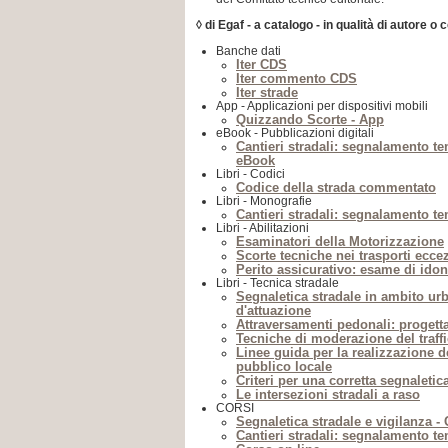
◊ di Egaf - a catalogo - in qualità di autore o 
Banche dati
Iter CDS
Iter commento CDS
Iter strade
App - Applicazioni per dispositivi mobili
Quizzando Scorte - App
eBook - Pubblicazioni digitali
Cantieri stradali: segnalamento t
eBook
Libri - Codici
Codice della strada commentato
Libri - Monografie
Cantieri stradali: segnalamento t
Libri - Abilitazioni
Esaminatori della Motorizzazione
Scorte tecniche nei trasporti ecce
Perito assicurativo: esame di idon
Libri - Tecnica stradale
Segnaletica stradale in ambito ur
d'attuazione
Attraversamenti pedonali: progett
Tecniche di moderazione del traff
Linee guida per la realizzazione d
pubblico locale
Criteri per una corretta segnaletic
Le intersezioni stradali a raso
CORSI
Segnaletica stradale e vigilanza -
Cantieri stradali: segnalamento t