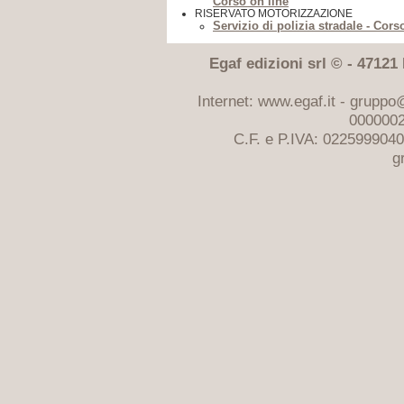
Corso on line
RISERVATO MOTORIZZAZIONE
Servizio di polizia stradale - Cors
Egaf edizioni srl © - 47121 F
Internet: www.egaf.it -
gruppo@
0000002
C.F. e P.IVA: 022599904
g