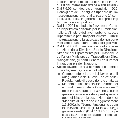
di dighe, grandi reti di trasporto e distribuz
questioni interessanti strade e altri sistemi d
Dal 7.6.99, con decreto dirigenziale n. 919
Consigliere del Consiglio Superiore dei lav
l’assegnazione anche alla Sezione 1^ con
edilizia pubblica in generale, compresi imp
ferroviarie e aeroportuali.
Dal 1.1.2001 attribuita la funzione di Capo 
dell’Ispettorato generale per la Circolazio
l’allora Ministero dei lavori pubblici, succ
Dipartimento per i trasporti terrestri – Dir
motorizzazione e la sicurezza del trasporto 
Ministero Infrastrutture e Trasporti, poi Mini
Dal 18.4.2008 incaricato con contratto e s
direzione della Divisione 2 della Direzion
Stradale del Dipartimento per i Trasporti Te
dell’allora Ministero dei Trasporti, ora Dipa
Navigazione, gli Affari Generali ed il Perso
Infrastrutture e dei Trasporti.
Successivamente alla nomina di dirigente te
incarichi, servizi, corsi ed attività:
Componente dei gruppi di lavoro e del
adeguamento del Nuovo Codice della St
Regolamento di esecuzione e di attuaz
Membro della Commissione Strade del C
e quindi membro della Commissione “Cos
delle infrastrutture” dell’UNI nella quale
queste attività sono state predisposte 
geometriche per la costruzione delle st
“Modalità di istituzione e aggiornament
1.6.2001); le “Norme funzionali e geome
intersezioni stradali” (D.M.19.4.2006); 
gallerie stradali” (D.M.14.9.2005); la pr
classificazione delle strade esistenti ai