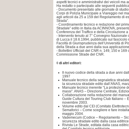
aspetti tecnici e amministrativi dei veicoli ma 
Ha redatto o partecipato alle seguenti pubblica
- Documento presentato alle giornate di studio 
Corpi di Polizia Municipale a Viareggio nel m
agli articoli da 25 a 159 del Regolamento di 
Strada”.
- Coordinamento tecnico e redazione del prim
Stradale” edito in Italia da ACINNOVA, present
Conferenza del Traffico e della Circolazione a
- Intervento tenuto al 7° Convegno Nazionale 
di Lucca il 18.6.1994, pubblicato sul fascicolo 
Facoltà di Giurisprudenza dell’Università di Pi
della Strada a due anni dalla sua applicazione
- Bollettini Ufficiali del CNR n. 149, 150 e 1
Commissione Strade del CNR.
◊ di altri editori:
Il nuovo codice della strada a due anni dall
1997
Manuale tecnico della segnaletica stradal
la sicurezza stradale edito dall’ANAS, mar
Manuale tecnico inerente “La protezione de
massi”. ANAS – Direzione Centrale, Edizio
Collaborazione nella redazione del manual
Guide Cultura del Touring Club Italiano – E
novembre 2003.
Volume edito dal CEI (Comitato Elettrotecni
Semaforici – Come scegliere e fare installa
maggio 2004.
Vademecum (Codice – Regolamento – Sicur
sicurezza stradale edito dalla casa editrice
Rivista Le Strade, editata dalla casa editri
del Comitato tecnico editoriale.