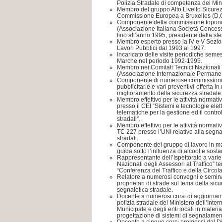
Polizia Stradale di competenza del Mini
Membro del gruppo Alto Livello Sicurez
Commissione Europea a Bruxelles (D.G.
Componente della commissione toponom
(Associazione Italiana Società Concessi
fino all’anno 1995, presidente della st
Membro esperto presso la IV e V Sezio
Lavori Pubblici dal 1993 al 1997.
Incaricato delle visite periodiche semest
Marche nel periodo 1992-1995.
Membro nei Comitati Tecnici Nazionali 
(Associazione Internazionale Permanen
Componente di numerose commissioni
pubblicitarie e vari preventivi-offerta in
miglioramento della sicurezza stradale
Membro effettivo per le attività normat
presso il CEI “Sistemi e tecnologie elet
telematiche per la gestione ed il controll
stradali”.
Membro effettivo per le attività normati
TC 227 presso l’UNI relative alla segnal
stradali.
Componente del gruppo di lavoro in ma
guida sotto l’influenza di alcool e sost
Rappresentante dell’Ispettorato a varie
Nazionali degli Assessori al Traffico” t
“Conferenza del Traffico e della Circol
Relatore a numerosi convegni e seminar
proprietari di strade sul tema della sic
segnaletica stradale.
Docente a numerosi corsi di aggiorname
polizia stradale del Ministero dell’Inter
Municipale e degli enti locali in materia
progettazione di sistemi di segnalamen