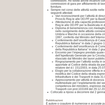
commissioni. Ho svolto anche incarichi c
commissioni di gara per affidamento di lavo
forniture.
Sempre nel corso delle attività svolte nelle 
seguenti attestati:
Vari riconoscimenti per l’attività di dire
Provv.to Reg.le alle OO.PP. per la Basil
Attestazione di alta capacità profession
Reg.le alle OO.PP. per la Basilicata in 
Diploma di benemerenza con medaglia p
nello svolgimento delle attività connes
Umbria e Marche in occasione della cri
1997, conferito dal Ministro dell’Interno 
Conferimento dell’onorificenza di Caval
Repubblica Italiana” in data 2 giugno 
Conferimento dell’onorificenza di Com
della Repubblica Italiana” in data 2 gi
Encomio per l’impegno prestato quale di
dell’Ispettorato Generale per la Circol
rilasciato dal Ministro dei lavori pubbli
Ringraziamento per l’attività svolta in
apportate al Codice della strada da par
relatore del d.l. 151/2003, in data 25.0
Elogio per la collaborazione offerta in o
modifica del Codice della strada espres
Infrastrutture e dei Trasporti in data 31
Apprezzamento per attività di docenza
multimediale per l’espletamento del serv
competenza del ministero, espresso da
Trasporti con prot.103169 del 29.12.20
Collocato a riposo a decorrere dal 2 genn
Pubblicazioni
È autore o coautore di numerose e accurate pub