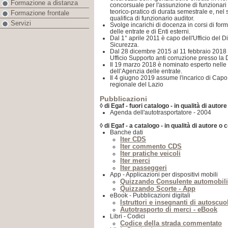
Formazione a distanza
concorsuale per l'assunzione di funzionari 
teorico-pratico di durata semestrale e, ne
Formazione frontale
qualifica di funzionario auditor.
Servizi
Svolge incarichi di docenza in corsi di for
delle entrate e di Enti esterni.
Dal 1° aprile 2011 è capo dell'Ufficio del D
Sicurezza.
Dal 28 dicembre 2015 al 11 febbraio 2018 
Ufficio Supporto anti corruzione presso la 
Il 19 marzo 2018 è nominato esperto nelle 
dell’Agenzia delle entrate.
Il 4 giugno 2019 assume l'incarico di Capo 
regionale del Lazio
Pubblicazioni
◊ di Egaf - fuori catalogo - in qualità di autor
Agenda dell'autotrasportatore - 2004
◊ di Egaf - a catalogo - in qualità di autore o 
Banche dati
Iter CDS
Iter commento CDS
Iter pratiche veicoli
Iter merci
Iter passeggeri
App - Applicazioni per dispositivi mobili
Quizzando Consulente automobili
Quizzando Scorte - App
eBook - Pubblicazioni digitali
Istruttori e insegnanti di autoscuo
Autotrasporto di merci - eBook
Libri - Codici
Codice della strada commentato