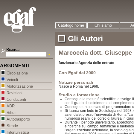
Catalogo home
Chi siamo
Au
Gli Autori
Ricerca
Marcoccia dott. Giuseppe
funzionario Agenzia delle entrate
ARGOMENTI
Con Egaf dal 2000
Circolazione
Veicoli
Notizie personali
Motorizzazione
Nasce a Roma nel 1968.
Revisioni
Studio e formazione
Consegue la maturità scientifica e svolge il 
Conducenti
con il grado di sottotenente di complement
ADR
Consegue un attestato di programmatore co
Si laurea con lode in Sociologia nel 1993,
Rifiuti
aziendale, presso l'università di Roma "L
numerosi esami del corso di laurea in Giu
Autotrasporto
Durante il periodo universitario, approfondi
Strade
e ricerche sul campo, tematiche e metodolo
l'organizzazione aziendale, la sociologia del
Infortunistica