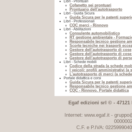
Libri - Prontuari
Cofanetto sei prontuari
Prontuario dell'autotrasporto
Libri - Guida Sicura
Guida Sicura per le patenti superi
Libri - Professionali
CQC merci - Rinnovo
Libri - Abilitazioni
Consulente automobilistico
RT gestione ambientale - Formazi
Responsabile tecnico gestione am
Scorte tecniche nei trasporti ecce
Gestore dell'autotrasporto di cose
Gestore dell'autotrasporto di cose 
Gestore dell'autotrasporto di per
Libri - Schede mobili
Codice della strada (a schede mobi
I veicoli: profili amministrativi (a
L'autotrasporto di merci (a schede
Portale didattica e corsi
Guida Sicura per le patenti superio
Responsabile tecnico gestione amb
CQC - Rinnovo. Portale didattica
Egaf edizioni srl © - 47121 F
Internet: www.egaf.it -
gruppo@
0000002
C.F. e P.IVA: 022599904