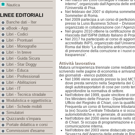
Nel marzo del 2006 consegue il master di II 
interno", organizzato dall'Agenzia delle en
Nautica
l'Università di Pisa.
Nel febbraio del 2007 si diploma sommelier
LINEE EDITORIALI
Sommelier di Roma.
Nel 2009 partecipa a un corso di perfezi
Banche dati - Iter
presso la Luiss Business School – Division
organizzato in collaborazione con l’Agenzia
eBook - App
Nel giugno 2010 ottiene la certificazione 
Libri - Codici
rilasciata dall’ISIPM (Istituto Italiano di P
Nel 2017 ha partecipato al corso di aggio
Libri - Prontuari
accreditato INPS, organizzato dall’Universit
Libri - Monografie
Roma dal titolo “La disciplina anticorruzion
di prevenzione della corruzione e i nuovi o
Libri - In breve
trasparenza”.
Libri - Guida Sicura
Attività lavorativa
Libri - Star Doggy
Matura un'esperienza triennale come redattore
Libri - Educa
scrivendo nelle pagine di economia e arrivando,
dei giornalisti - elenco pubblicisti.
Libri - Professionali
Nel 1996 viene assunto presso la (ex) MCTC
Libri - Abilitazioni
dove presta servizio nella Segreteria del C
degli autotrasportatori di cose per conto t
Libri - IT
approfondire la normativa di settore.
Libri - Tecnica stradale
Nell'ottobre del 1999, quale vincitore di c
l'ex Ministero delle Finanze - Dipartimento
Modulistica e oggettistica
Ufficio del Registro di Chiari, con la qualifi
Libri - Schede mobili
Frequenta un corso di formazione tributari
la (ex) Scuola Centrale Tributaria e si occu
Simulatori
automobilistiche e, in generale, di assisten
Nell'ottobre del 2000 viene inserito nello sta
Quizzando s'impara
di Chiari. Si occupa di programmazione e c
Portale didattica e corsi
comunicazione interna.
Nell'ottobre del 2003 viene distaccato pres
Commissioni d'esame
Sicurezza dell’Agenzia delle entrate in Ro