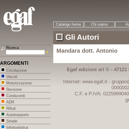
Catalogo home
Chi siamo
Au
Gli Autori
Ricerca
Mandara dott. Antonio
ARGOMENTI
Egaf edizioni srl © - 47121 F
Circolazione
Veicoli
Internet: www.egaf.it -
gruppo@
Motorizzazione
0000002
Revisioni
C.F. e P.IVA: 022599904
Conducenti
g
ADR
Rifiuti
Autotrasporto
Strade
Infortunistica