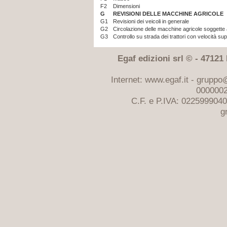
F2
Dimensioni
G
REVISIONI DELLE MACCHINE AGRICOLE
G1
Revisioni dei veicoli in generale
G2
Circolazione delle macchine agricole soggette 
G3
Controllo su strada dei trattori con velocità su
Egaf edizioni srl © - 47121 F
Internet: www.egaf.it -
gruppo@
0000002
C.F. e P.IVA: 022599904
g