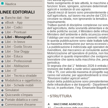
nell’attività agricola.
Nello svolgimento di tale attività, le macchine 
Nautica
funzioni: tirare, spingere, azionare determinati 
agricoli e sostanze di uso agrario.
LINEE EDITORIALI
Questi mezzi di lavoro sono prevalentemente d
sull’agricoltura, sul lavoro ma anche dal CD
Banche dati - Iter
circolare su strada, non ignorando la tematica
inquinamento.
eBook - App
Trattasi quindi di discipline complesse cui sono
Libri - Codici
dell’agricoltura, della sovranità alimentare e de
e delle politiche sociali, il Ministero delle infras
Libri - Prontuari
Ministero dell’ambiente e della sicurezza ene
Libri - Monografie
l’obbligo per essi nel rendere coerenti i relat
In questa pubblicazione sono state trattate tutt
Libri - In breve
la massima informazione pur senza eccessivi 
Libri - Guida Sicura
La pubblicazione è indirizzata agli operatori de
rivenditore, dal meccanico al consulente automo
Libri - Star Doggy
Motorizzazione all’operatore di polizia, non tr
Libri - Educa
agricoltori in quanto imprenditori che svolgono l
lavoratore che opera sulla macchina che, pera
Libri - Professionali
periodica.
Si segnala che dal 1° febbraio 2026 è entrata i
Libri - Abilitazioni
revisioni dei trattori a ruote veloci appartenent
Libri - IT
T4b e T5, con velocità massima di progetto supe
cenno nel volume; per approfondimenti si rinvi
Libri - Tecnica stradale
"Revisioni trattori agricoli veloci"
.
Modulistica e oggettistica
Autori della pubblicazione sono prevalentemen
delle infrastrutture e dei trasporti) - Dipartimen
Libri - Schede mobili
fra cui, in particolare, l’ing. Emanuele Biagetti e
Simulatori
Quizzando s'impara
STRUTTURA
Portale didattica e corsi
A
MACCHINE AGRICOLE
Commissioni d'esame
A1
Classificazione delle macchine agricole