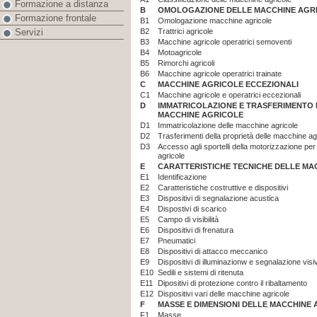
Formazione a distanza
B
OMOLOGAZIONE DELLE MACCHINE AGR
Formazione frontale
B1
Omologazione macchine agricole
B2
Trattrici agricole
Servizi
B3
Macchine agricole operatrici semoventi
B4
Motoagricole
B5
Rimorchi agricoli
B6
Macchine agricole operatrici trainate
C
MACCHINE AGRICOLE ECCEZIONALI
C1
Macchine agricole e operatrici eccezionali
D
IMMATRICOLAZIONE E TRASFERIMENTO 
MACCHINE AGRICOLE
D1
Immatricolazione delle macchine agricole
D2
Trasferimenti della proprietà delle macchine ag
D3
Accesso agli sportelli della motorizzazione per
agricole
E
CARATTERISTICHE TECNICHE DELLE MA
E1
Identificazione
E2
Caratteristiche costruttive e dispositivi
E3
Dispositivi di segnalazione acustica
E4
Dispostivi di scarico
E5
Campo di visibilità
E6
Dispositivi di frenatura
E7
Pneumatici
E8
Dispositivi di attacco meccanico
E9
Dispositivi di illuminazionw e segnalazione visi
E10
Sedili e sistemi di ritenuta
E11
Dipositivi di protezione contro il ribaltamento
E12
Dispositivi vari delle macchine agricole
F
MASSE E DIMENSIONI DELLE MACCHINE
F1
Masse