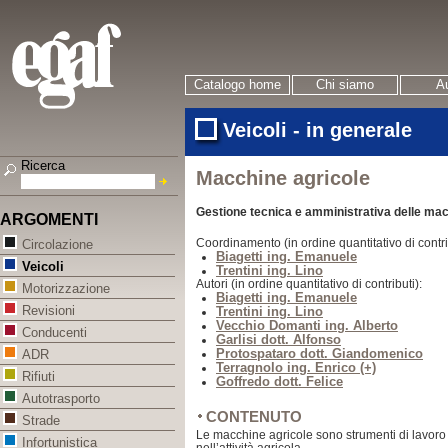
Catalogo home
Chi siamo
Au
Veicoli - in generale
Ricerca
Macchine agricole
Gestione tecnica e amministrativa delle mac
ARGOMENTI
Coordinamento (in ordine quantitativo di contri
Circolazione
Biagetti ing. Emanuele
Veicoli
Trentini ing. Lino
Autori (in ordine quantitativo di contributi):
Motorizzazione
Biagetti ing. Emanuele
Revisioni
Trentini ing. Lino
Vecchio Domanti ing. Alberto
Conducenti
Garlisi dott. Alfonso
Protospataro dott. Giandomenico
ADR
Terragnolo ing. Enrico (+)
Rifiuti
Goffredo dott. Felice
Autotrasporto
CONTENUTO
Strade
Le macchine agricole sono strumenti di lavoro co
Infortunistica