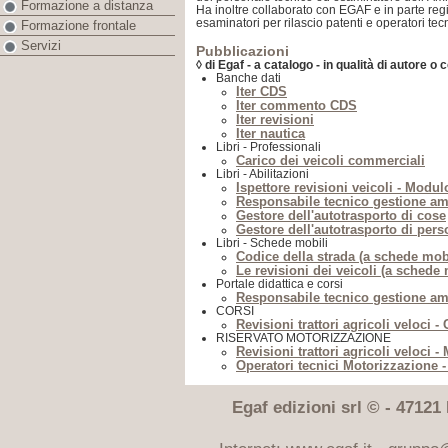
Formazione a distanza
Ha inoltre collaborato con EGAF e in parte regi
esaminatori per rilascio patenti e operatori tec
Formazione frontale
Servizi
Pubblicazioni
◊ di Egaf - a catalogo - in qualità di autore o 
Banche dati
Iter CDS
Iter commento CDS
Iter revisioni
Iter nautica
Libri - Professionali
Carico dei veicoli commerciali
Libri - Abilitazioni
Ispettore revisioni veicoli - Modul
Responsabile tecnico gestione am
Gestore dell'autotrasporto di cose
Gestore dell'autotrasporto di per
Libri - Schede mobili
Codice della strada (a schede mobi
Le revisioni dei veicoli (a schede 
Portale didattica e corsi
Responsabile tecnico gestione amb
CORSI
Revisioni trattori agricoli veloci -
RISERVATO MOTORIZZAZIONE
Revisioni trattori agricoli veloci -
Operatori tecnici Motorizzazione -
Egaf edizioni srl © - 47121 F