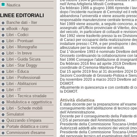
Da ottobre 1984 a gennaio 1986 effettua il servi
nell’Arma Artiglieria Missili Contraerea.
Nautica
Da febbraio 1986 a giugno 1986 riprende i lav
dopo l’incidente nucleare di Cernobyl ed il re
LINEE EDITORIALI
abbandona l’università e viene assunto presso
responsabile manutenzione centrale termica e
Banche dati - Iter
Nel 1989 viene assunto, a seguito concorso, al
assegnato all'Ufficio provinciale di Viterbo, do
eBook - App
del veicolo, in particolare di collaudi e revision
Libri - Codici
Nel 1992 viene trasferito presso la ex Division
di Caraci per occuparsi della realizzazione deg
Libri - Prontuari
installare presso i CPA, e per predisporre i decre
Libri - Monografie
attrezzature per la revisione dei veicoli.
Dal 1°dicembre 1993 è nominato Direttore dell’
Libri - In breve
Grosseto continuando la collaborazione con la
Libri - Guida Sicura
Nel 1996 Consegue l'abilitazione di insegnant
Da febbraio 2016 fino ad aprile 2019 Direttore
Libri - Star Doggy
coordinate di Cremona-Mantova-Pavia.
Libri - Educa
Dal 15 aprile 2019 fino al 31 dicembre 2024 Di
Sezioni Coordinate di Grosseto-Pistoia e Sien
Libri - Professionali
Da novembre 2020 a marzo 2023 Direttore ad in
DGMOT.
Libri - Abilitazioni
Attualmente in quiescenza e con contratto di co
Libri - IT
la DGMOT.
Libri - Tecnica stradale
Attività didattica
Modulistica e oggettistica
È stato docente per la preparazione all’esame d
Libri - Schede mobili
conseguimento dell’abilitazione di tecnico op
dell’Amministrazione.
Simulatori
Docente per il conseguimento della Patente di S
CDS al personale dell’Amministrazione.
Quizzando s'impara
Presidente della Commissione Toscana-Umbria 
Portale didattica e corsi
Autorizzati addetti alle revisioni dei veicoli (
Presidente della Commissione Toscana-Umbria 
Commissioni d'esame
del personale tecnico ed esaminatore dell’Am