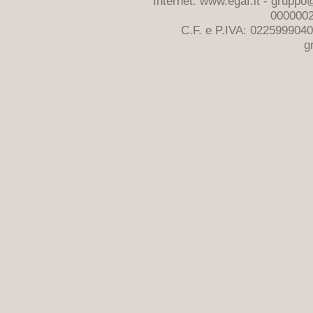
Internet: www.egaf.it -
gruppo@
0000002
C.F. e P.IVA: 022599904
g