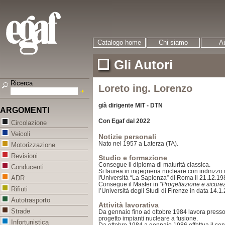
Catalogo home
Chi siamo
Au
Gli Autori
Ricerca
Loreto ing. Lorenzo
già dirigente MIT - DTN
ARGOMENTI
Con Egaf dal 2022
Circolazione
Veicoli
Notizie personali
Nato nel 1957 a Laterza (TA).
Motorizzazione
Revisioni
Studio e formazione
Consegue il diploma di maturità classica.
Conducenti
Si laurea in ingegneria nucleare con indirizz
l'Università “La Sapienza” di Roma il 21.12.19
ADR
Consegue il Master in ”
Progettazione e sicurez
Rifiuti
l’Università degli Studi di Firenze in data 14.1
Autotrasporto
Attività lavorativa
Strade
Da gennaio fino ad ottobre 1984 lavora presso
progetto impianti nucleare a fusione.
Infortunistica