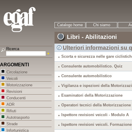
Catalogo home
Chi siamo
Au
Libri - Abilitazioni
Ulteriori informazioni su q
Ricerca
Scorta e sicurezza nelle gare ciclistich
ARGOMENTI
Consulente automobilistico. Quiz
Circolazione
Consulente automobilistico
Veicoli
Motorizzazione
Vigilanza e ispezioni della Motorizzaz
Revisioni
Esaminatori della Motorizzazione
Conducenti
ADR
Operatori tecnici della Motorizzazione
Rifiuti
Ispettore revisioni veicoli - Modulo A
Autotrasporto
Strade
Ispettore revisioni veicoli. Formazione
Infortunistica