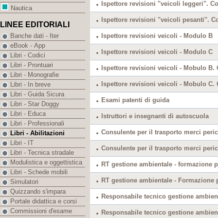
Ispettore revisioni "veicoli leggeri". Co
Nautica
Ispettore revisioni "veicoli pesanti". Co
LINEE EDITORIALI
Ispettore revisioni veicoli - Modulo B
Banche dati - Iter
eBook - App
Ispettore revisioni veicoli - Modulo C
Libri - Codici
Libri - Prontuari
Ispettore revisioni veicoli - Mobulo B.
Libri - Monografie
Ispettore revisioni veicoli - Mobulo C.
Libri - In breve
Libri - Guida Sicura
Esami patenti di guida
Libri - Star Doggy
Libri - Educa
Istruttori e insegnanti di autoscuola
Libri - Professionali
Consulente per il trasporto merci peri
Libri - Abilitazioni
Libri - IT
Consulente per il trasporto merci peri
Libri - Tecnica stradale
Modulistica e oggettistica
RT gestione ambientale - formazione p
Libri - Schede mobili
RT gestione ambientale - Formazione p
Simulatori
Quizzando s'impara
Responsabile tecnico gestione ambien
Portale didattica e corsi
Commissioni d'esame
Responsabile tecnico gestione ambient