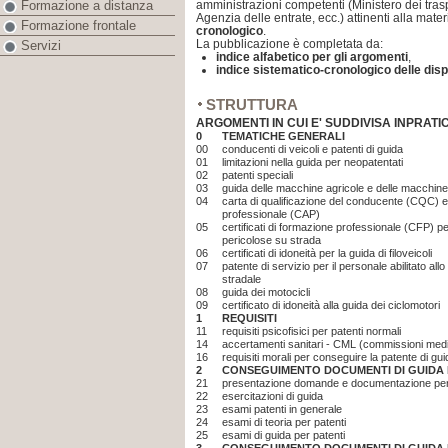
amministrazioni competenti (Ministero dei traspo
Formazione a distanza
Agenzia delle entrate, ecc.) attinenti alla mater
Formazione frontale
cronologico
.
La pubblicazione è completata da:
Servizi
indice alfabetico per gli argomenti
,
indice sistematico-cronologico delle disp
STRUTTURA
ARGOMENTI IN CUI E' SUDDIVISA INPRATI
0
TEMATICHE GENERALI
00
conducenti di veicoli e patenti di guida
01
limitazioni nella guida per neopatentati
02
patenti speciali
03
guida delle macchine agricole e delle macchine 
04
carta di qualificazione del conducente (CQC) e c
professionale (CAP)
05
certificati di formazione professionale (CFP) 
pericolose su strada
06
certificati di idoneità per la guida di filoveicoli
07
patente di servizio per il personale abilitato allo
stradale
08
guida dei motocicli
09
certificato di idoneità alla guida dei ciclomotori
1
REQUISITI
11
requisiti psicofisici per patenti normali
14
accertamenti sanitari - CML (commissioni medi
16
requisiti morali per conseguire la patente di gui
2
CONSEGUIMENTO DOCUMENTI DI GUIDA
21
presentazione domande e documentazione per l
22
esercitazioni di guida
23
esami patenti in generale
24
esami di teoria per patenti
25
esami di guida per patenti