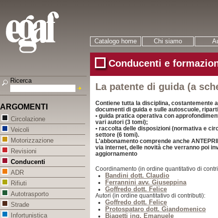
Catalogo home
Chi siamo
Au
Conducenti e formazion
Ricerca
La patente di guida (a sch
Contiene tutta la disciplina, costantemente ag
ARGOMENTI
documenti di guida e sulle autoscuole, riparti
• guida pratica operativa con approfondimenti 
Circolazione
vari autori (3 tomi);
• raccolta delle disposizioni (normativa e circ
Veicoli
settore (6 tomi).
Motorizzazione
L'abbonamento comprende anche ANTEPRIMA,
via internet, delle novità che verranno poi inv
Revisioni
aggiornamento
Conducenti
Coordinamento (in ordine quantitativo di contri
ADR
Bandini dott. Claudio
Ferrannini avv. Giuseppina
Rifiuti
Goffredo dott. Felice
Autotrasporto
Autori (in ordine quantitativo di contributi):
Goffredo dott. Felice
Strade
Protospataro dott. Giandomenico
Infortunistica
Biagetti ing. Emanuele