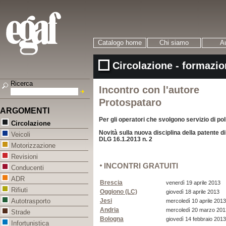
Catalogo home
Chi siamo
Au
Circolazione - formazio
Ricerca
Incontro con l'autore
Protospataro
ARGOMENTI
Per gli operatori che svolgono servizio di pol
Circolazione
Novità sulla nuova disciplina della patente di
Veicoli
DLG 16.1.2013 n. 2
Motorizzazione
Revisioni
INCONTRI GRATUITI
Conducenti
ADR
Brescia
venerdì 19 aprile 2013
Rifiuti
Oggiono (LC)
giovedì 18 aprile 2013
Jesi
Autotrasporto
mercoledì 10 aprile 2013
Andria
mercoledì 20 marzo 201
Strade
Bologna
giovedì 14 febbraio 2013
Infortunistica