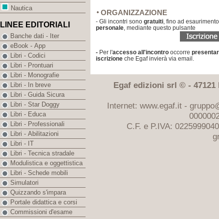
Nautica
ORGANIZZAZIONE
- Gli incontri sono
gratuiti
, fino ad esaurimento
LINEE EDITORIALI
personale
, mediante questo pulsante
Banche dati - Iter
eBook - App
-
Per l'
accesso all'incontro
occorre
presenta
Libri - Codici
iscrizione
che Egaf invierà via email.
Libri - Prontuari
Libri - Monografie
Egaf edizioni srl © - 47121 F
Libri - In breve
Libri - Guida Sicura
Internet: www.egaf.it -
gruppo@
Libri - Star Doggy
Libri - Educa
0000002
Libri - Professionali
C.F. e P.IVA: 022599904
Libri - Abilitazioni
g
Libri - IT
Libri - Tecnica stradale
Modulistica e oggettistica
Libri - Schede mobili
Simulatori
Quizzando s'impara
Portale didattica e corsi
Commissioni d'esame