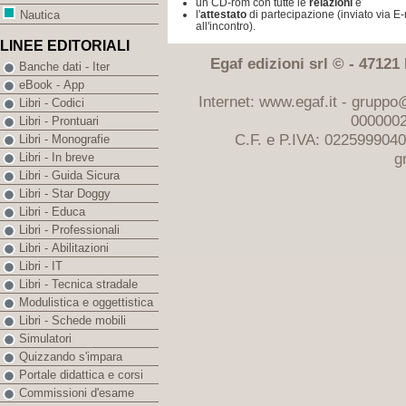
un CD-rom con tutte le
relazioni
e
l'
attestato
di partecipazione (inviato via 
Nautica
all'incontro).
LINEE EDITORIALI
Egaf edizioni srl © - 47121 F
Banche dati - Iter
eBook - App
Internet: www.egaf.it -
gruppo@
Libri - Codici
0000002
Libri - Prontuari
C.F. e P.IVA: 022599904
Libri - Monografie
g
Libri - In breve
Libri - Guida Sicura
Libri - Star Doggy
Libri - Educa
Libri - Professionali
Libri - Abilitazioni
Libri - IT
Libri - Tecnica stradale
Modulistica e oggettistica
Libri - Schede mobili
Simulatori
Quizzando s'impara
Portale didattica e corsi
Commissioni d'esame