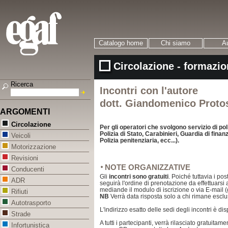
Catalogo home
Chi siamo
Au
Circolazione - formazio
Ricerca
Incontri con l'autore
dott. Giandomenico Proto
ARGOMENTI
Circolazione
Per gli operatori che svolgono servizio di poli
Polizia di Stato, Carabinieri, Guardia di fina
Veicoli
Polizia penitenziaria, ecc...).
Motorizzazione
Revisioni
NOTE ORGANIZZATIVE
Conducenti
Gli
incontri sono gratuiti
. Poiché tuttavia i pos
ADR
seguirà l'ordine di prenotazione da effettuars
mediande il modulo di iscrizione o via E-mail 
Rifiuti
NB
Verrà data risposta solo a chi rimane esclu
Autotrasporto
L'indirizzo esatto delle sedi degli incontri è dis
Strade
A tutti i partecipanti, verrà rilasciato gratuitame
Infortunistica