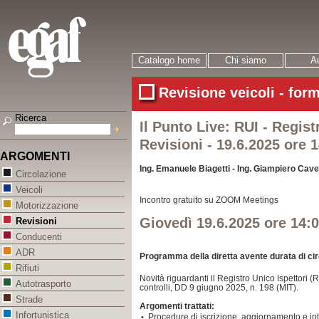
Catalogo home
Chi siamo
Au
Revisione veicoli - for
Ricerca
Il Punto Live: RUI - Regist
Revisioni - 19.6.2025 ore 
ARGOMENTI
Ing. Emanuele Biagetti - Ing. Giampiero Cav
Circolazione
Veicoli
Incontro gratuito
su ZOOM Meetings
Motorizzazione
Giovedì 19.6.2025 ore 14:
Revisioni
Conducenti
ADR
Programma della diretta avente durata di cir
Rifiuti
Novità riguardanti il Registro Unico Ispettori 
Autotrasporto
controlli, DD 9 giugno 2025, n. 198 (MIT).
Strade
Argomenti trattati:
Infortunistica
Procedure di iscrizione, aggiornamento e int
•