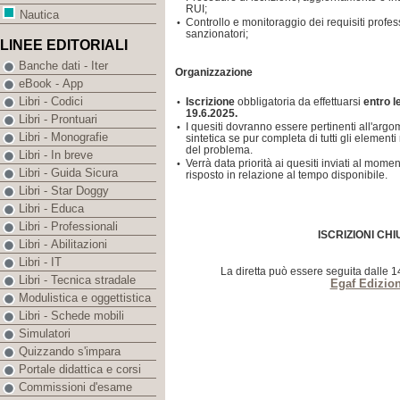
RUI;
Nautica
Controllo e monitoraggio dei requisiti profes
•
sanzionatori;
LINEE EDITORIALI
Banche dati - Iter
Organizzazione
eBook - App
Libri - Codici
Iscrizione
obbligatoria da effettuarsi
entro le
•
19.6.2025.
Libri - Prontuari
I quesiti dovranno essere pertinenti all'argo
•
Libri - Monografie
sintetica se pur completa di tutti gli elemen
del problema.
Libri - In breve
Verrà data priorità ai quesiti inviati al moment
•
Libri - Guida Sicura
risposto in relazione al tempo disponibile.
Libri - Star Doggy
Libri - Educa
Libri - Professionali
ISCRIZIONI CHI
Libri - Abilitazioni
Libri - IT
La diretta può essere seguita dalle 
Libri - Tecnica stradale
Egaf Edizion
Modulistica e oggettistica
Libri - Schede mobili
Simulatori
Quizzando s'impara
Portale didattica e corsi
Commissioni d'esame