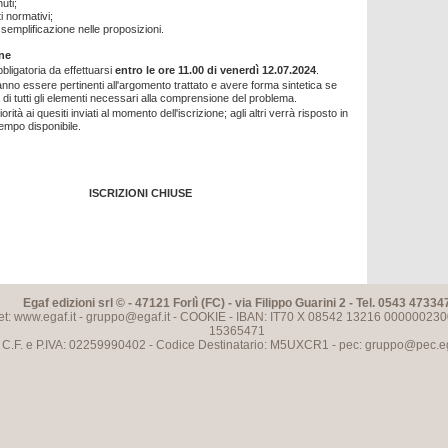
uti;
normativi;
 semplificazione nelle proposizioni.
ne
bbligatoria da effettuarsi
entro le ore 11.00 di venerdì 12.07.2024
.
nno essere pertinenti all'argomento trattato e avere forma sintetica se
di tutti gli elementi necessari alla comprensione del problema.
orità ai quesiti inviati al momento dell'iscrizione; agli altri verrà risposto in
tempo disponibile.
ISCRIZIONI CHIUSE
Egaf edizioni srl © - 47121 Forlì (FC) - via Filippo Guarini 2 - Tel. 0543 47334
et: www.egaf.it -
gruppo@egaf.it
-
COOKIE
- IBAN: IT70 X 08542 13216 000000230
15365471
C.F. e P.IVA: 02259990402 - Codice Destinatario: M5UXCR1 - pec:
gruppo@pec.ega