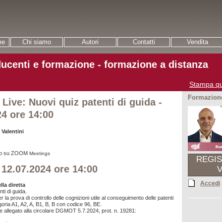
me
Chi siamo
Autori
Contatti
Vendita
ucenti e formazione - formazione a distanza
Stampa qu
Formazione
 Live: Nuovi quiz patenti di guida -
24 ore 14:00
Valentini
uito su ZOOM
Meetings
REGI
 12.07.2024 ore 14:00
Accedi
la diretta
ti di guida.
r la prova di controllo delle cognizioni utile al conseguimento delle patenti
goria A1, A2, A, B1, B, B con codice 96, BE.
 allegato alla circolare DGMOT 5.7.2024, prot. n. 19281: