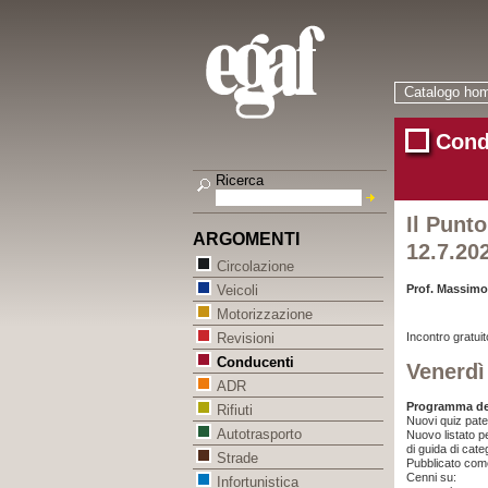
Catalogo ho
Cond
Ricerca
Il Punto
ARGOMENTI
12.7.20
Circolazione
Prof. Massimo 
Veicoli
Motorizzazione
Incontro grat
Revisioni
Conducenti
Venerdì
ADR
Programma del
Rifiuti
Nuovi quiz paten
Autotrasporto
Nuovo listato pe
di guida di cate
Strade
Pubblicato come
Cenni su:
Infortunistica