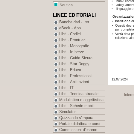
• nuovi conten
Nautica
• adeguamenti 
• linguaggio e
LINEE EDITORIALI
Organizzazio
•
Iscrizione
o
Banche dati - Iter
•
Quesiti dovra
eBook - App
pur completa 
Libri - Codici
•
Verrà data pri
relazione al 
Libri - Prontuari
Libri - Monografie
Libri - In breve
Libri - Guida Sicura
Libri - Star Doggy
Libri - Educa
Libri - Professionali
12.07.2024
Libri - Abilitazioni
Libri - IT
Libri - Tecnica stradale
Intern
Modulistica e oggettistica
Libri - Schede mobili
Simulatori
Quizzando s'impara
Portale didattica e corsi
Commissioni d'esame