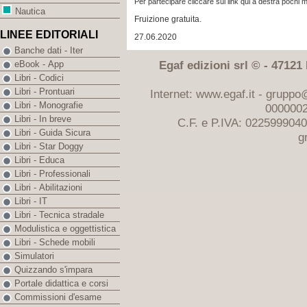
Per partecipare cliccare sul link qui a destra pochi mi
Nautica
Fruizione gratuita.
LINEE EDITORIALI
27.06.2020
Banche dati - Iter
Egaf edizioni srl © - 47121 F
eBook - App
Libri - Codici
Libri - Prontuari
Internet: www.egaf.it -
gruppo@
Libri - Monografie
0000002
Libri - In breve
C.F. e P.IVA: 022599904
Libri - Guida Sicura
g
Libri - Star Doggy
Libri - Educa
Libri - Professionali
Libri - Abilitazioni
Libri - IT
Libri - Tecnica stradale
Modulistica e oggettistica
Libri - Schede mobili
Simulatori
Quizzando s'impara
Portale didattica e corsi
Commissioni d'esame