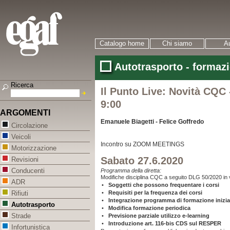
Catalogo home
Chi siamo
Au
Autotrasporto - formaz
Ricerca
Il Punto Live: Novità CQC 
9:00
ARGOMENTI
Emanuele Biagetti - Felice Goffredo
Circolazione
Veicoli
Incontro su ZOOM MEETINGS
Motorizzazione
Sabato 27.6.2020
Revisioni
Conducenti
Programma
della diretta:
Modifiche disciplina CQC a seguito DLG 50/2020 in 
ADR
•
Soggetti che possono frequentare i corsi
•
Requisiti per la frequenza dei corsi
Rifiuti
•
Integrazione programma di formazione inizia
Autotrasporto
•
Modifica formazione periodica
Strade
•
Previsione parziale utilizzo e-learning
•
Introduzione art. 116-bis CDS sul RESPER
Infortunistica