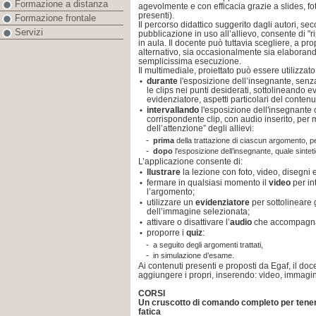
Formazione a distanza
agevolmente e con efficacia grazie a slides, fo
presenti).
Formazione frontale
Il percorso didattico suggerito dagli autori, sec
Servizi
pubblicazione in uso all’allievo, consente di "r
in aula. Il docente può tuttavia scegliere, a pr
alternativo, sia occasionalmente sia elaborand
semplicissima esecuzione.
Il multimediale, proiettato può essere utilizzato
durante
l'esposizione dell’insegnante, senz
•
le clips nei punti desiderati, sottolineando 
evidenziatore, aspetti particolari del contenu
intervallando
l'esposizione dell'insegnante c
•
corrispondente clip, con audio inserito, per
dell’attenzione” degli allievi:
-
prima
della trattazione di ciascun argomento, 
-
dopo
l'esposizione dell’insegnante, quale sintet
L’applicazione consente di:
llustrare
la lezione con foto, video, disegni 
•
fermare in qualsiasi momento il
video
per in
•
l’argomento;
utilizzare un
evidenziatore
per sottolineare g
•
dell’immagine selezionata;
attivare o disattivare l’
audio
che accompagna
•
proporre i
quiz
:
•
-
a seguito degli argomenti trattati,
-
in simulazione d’esame.
Ai contenuti presenti e proposti da Egaf, il doce
aggiungere i propri, inserendo: video, immagini
CORSI
Un cruscotto di comando completo per tenere
fatica