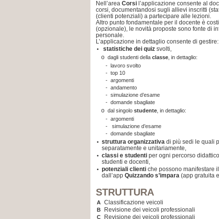
Nell’area
Corsi
l’applicazione consente al doc
corsi, documentandosi sugli allievi inscritti (st
(clienti potenziali) a partecipare alle lezioni.
Altro punto fondamentale per il docente è costit
(opzionale), le novità proposte sono fonte di 
personale.
L’applicazione in dettaglio consente di gestire:
statistiche dei quiz
svolti,
•
o
dagli studenti della
classe
, in dettaglio:
-
lavoro svolto
-
top 10
-
argomenti
-
andamento
-
simulazione d’esame
-
domande sbagliate
o
dal singolo
studente
, in dettaglio:
-
argomenti
-
simulazione d’esame
-
domande sbagliate
struttura organizzativa
di più sedi le quali
•
separatamente e unitariamente,
classi e studenti
per ogni percorso didattico
•
studenti e docenti,
potenziali clienti
che possono manifestare il 
•
dall’app
Quizzando s’impara
(app gratuita 
STRUTTURA
Classificazione veicoli
A
Revisione dei veicoli professionali
B
Revisione dei veicoli professionali
C