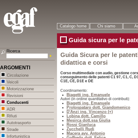
Catalogo home
Chi siamo
Au
Guida sicura per le pate
Ricerca
Guida Sicura per le patenti
didattica e corsi
ARGOMENTI
Corso multimediale con audio, gestione corsi
Circolazione
conseguimento delle patenti C1 97, C1, C, D1
C1E, CE, D1E e DE
Veicoli
Motorizzazione
Coordinamento:
Biagetti ing. Emanuele
Revisioni
Autori (in ordine quantitativo di contributi):
Conducenti
Biagetti ing. Emanuele
Protospataro dott. Giandomenico
ADR
D'Anzi ing. Vincenzo (+)
Lobina dott. Camillo
Rifiuti
Mesirca dott.ssa Giulia
Autotrasporto
Rossi Gianluca
Zucchelli Rudi
Strade
Macera avv. Antonio
Infortunistica
Goffredo dott. Felice