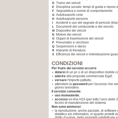
Traino dei veicoli
D
Disciplina sociale: tempi di guida e riposo 
E
Segnaletica e norme di comportamento
F
Autotrasporto cose
G
Autotrasporto persone
H
Incidenti e uso del segnale di pericolo (tria
I
Documenti del conducente e del veicolo
L
Dispositivi dei veicoli
M
Motore dei veicoli
N
Organi di trasmissione dei veicoli
O
Pneumatici e cerchioni
P
Sospensioni e sterzo
Q
Impianto di frenatura
R
Efficienza dei veicoli e individuazione guast
S
CONDIZIONI
Per fruire del servizio occorre
:
dotarsi
di un pc o di un dispositivo mobile co
•
aderire
alla proposta commerciale Egaf;
•
versare
l'importo pattuito;
•
attendere la
password
per l'accesso che ver
•
giorno lavorativo.
Il servizio consente
:
uso monoutente
;
•
accesso
on-line H24 (per tutto l’arco delle 
•
tecnici di manutenzione del sistema.
Non sono ammessi
:
la riproduzione, anche parziale, di software 
•
didattico e/o informativo, in quanto protetti d
diritto d’autore, della proprietà intellettuale 