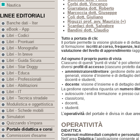
Corbi dott. Vincenzo
Nautica
Giarratana dott. Roberto
Marcoccia dott. Giuseppe
LINEE EDITORIALI
Coli dott. Giuliano
Riguzzi prof. avv. Maurizio (+)
Banche dati - Iter
Scardaci dott. Salvatore
eBook - App
Bandini dott. Claudio
Libri - Codici
Tutto a portata di clic
Libri - Prontuari
Il portale permette la visione globale e di dettagl
di formazione:
iscritti al corso, frequenze, le
Libri - Monografie
valutazione del livello di apprendimento
raggi
Libri - In breve
Ad ognuno il proprio punto di vista
Libri - Guida Sicura
Ciascuno di questi "punti di vista" è poi ulter
Libri - Star Doggy
diversi
profili di accesso
(ciascuno protetto da
amministratore/direttore
: gestione delle a
•
Libri - Educa
generali, visione d’insieme e di dettaglio de
Libri - Professionali
docenti e studenti;
docente
: visione d’insieme e di dettaglio del
•
Libri - Abilitazioni
La gestione operativa riguarda un
numero illi
Libri - IT
autoscuole / enti di formazione e presso cui 
•
Libri - Tecnica stradale
classi/corsi,
•
docenti,
•
Modulistica e oggettistica
studenti.
•
Libri - Schede mobili
L’
operatività
del portale è divisa in due are
Simulatori
Quizzando s'impara
OPERATIVITÀ
Portale didattica e corsi
DIDATTICA
Contenuti multimediali completi e personaliz
Commissioni d'esame
Nell’area
Didattica
l’applicazione consente al 