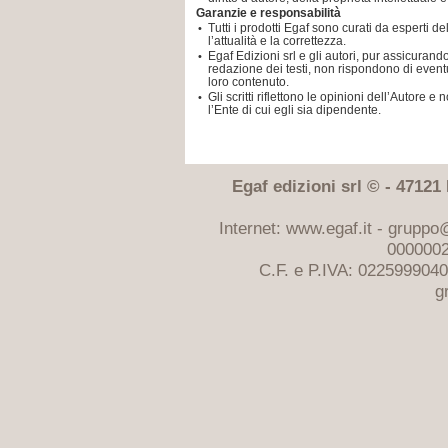
Garanzie e responsabilità
Tutti i prodotti Egaf sono curati da esperti d
•
l’attualità e la correttezza.
Egaf Edizioni srl e gli autori, pur assicuran
•
redazione dei testi, non rispondono di eventu
loro contenuto.
Gli scritti riflettono le opinioni dell’Autor
•
l’Ente di cui egli sia dipendente.
Egaf edizioni srl © - 47121 F
Internet: www.egaf.it -
gruppo@
0000002
C.F. e P.IVA: 022599904
g