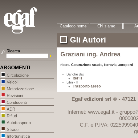
Catalogo home
Chi siamo
Au
Gli Autori
Ricerca
Graziani ing. Andrea
ricerc. Costruzione strade, ferrovie, aeroporti
ARGOMENTI
Banche dati
Circolazione
Iter IT
Veicoli
Libri - IT
Trasporto aereo
Motorizzazione
Revisioni
Egaf edizioni srl © - 47121 F
Conducenti
ADR
Internet: www.egaf.it -
gruppo@
Rifiuti
0000002
Autotrasporto
C.F. e P.IVA: 022599904
Strade
g
Infortunistica