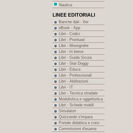
Nautica
LINEE EDITORIALI
Banche dati - Iter
eBook - App
Libri - Codici
Libri - Prontuari
Libri - Monografie
Libri - In breve
Libri - Guida Sicura
Libri - Star Doggy
Libri - Educa
Libri - Professionali
Libri - Abilitazioni
Libri - IT
Libri - Tecnica stradale
Modulistica e oggettistica
Libri - Schede mobili
Simulatori
Quizzando s'impara
Portale didattica e corsi
Commissioni d'esame