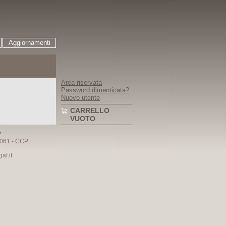
Aggiornamenti
Area riservata
Password dimenticata?
Nuovo utente
CARRELLO
VUOTO
7
061 - CCP:
f.it