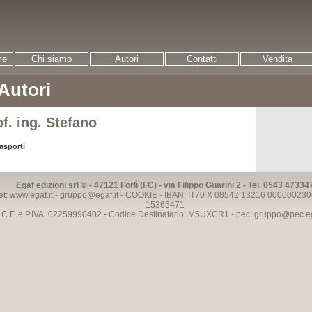
me
Chi siamo
Autori
Contatti
Vendita
 Autori
f. ing. Stefano
rasporti
Egaf edizioni srl © - 47121 Forlì (FC) - via Filippo Guarini 2 - Tel. 0543 47334
et: www.egaf.it -
gruppo@egaf.it
-
COOKIE
- IBAN: IT70 X 08542 13216 000000230
15365471
C.F. e P.IVA: 02259990402 - Codice Destinatario: M5UXCR1 - pec:
gruppo@pec.ega